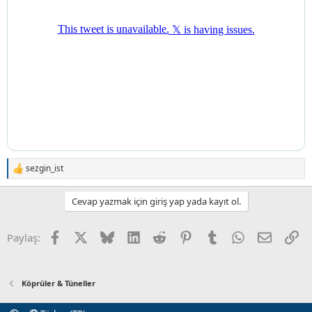
sezgin_ist
T
e
p
Cevap yazmak için giriş yap yada kayıt ol.
k
i
l
Facebook
X (Twitter)
Bluesky
LinkedIn
Reddit
Pinterest
Tumblr
WhatsApp
E-posta
Li
Paylaş:
e
r
:
Köprüler & Tüneller