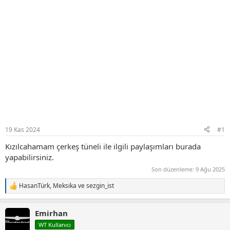
19 Kas 2024
#1
Kızılcahamam çerkeş tüneli ile ilgili paylaşımları burada
yapabilirsiniz.
Son düzenleme:
9 Ağu 2025
HasanTürk
,
Meksika
ve
sezgin_ist
T
e
p
Emirhan
k
i
WT Kullanıcı