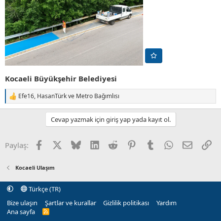
Kocaeli Büyükşehir Belediyesi
Efe16
,
HasanTürk
ve
Metro Bağımlısı
T
e
p
Cevap yazmak için giriş yap yada kayıt ol.
k
i
l
Facebook
X (Twitter)
Bluesky
LinkedIn
Reddit
Pinterest
Tumblr
WhatsApp
E-posta
Li
Paylaş:
e
r
:
Kocaeli Ulaşım
Türkçe (TR)
Bize ulaşın
Şartlar ve kurallar
Gizlilik politikası
Yardım
Ana sayfa
R
S