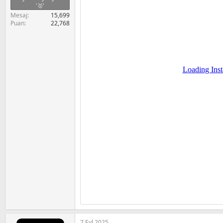
'🥇'
Mesaj
15,699
Puan
22,768
7 Eyl 2025