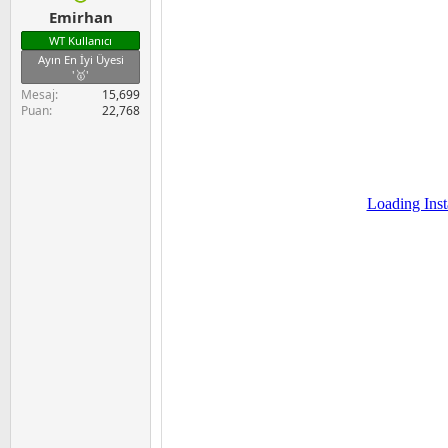
Emirhan
WT Kullanıcı
Ayın En İyi Üyesi
'🥇'
Mesaj
15,699
Puan
22,768