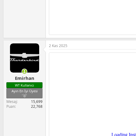
2 Kas 2025
Emirhan
WT Kullanıcı
Ayın En İyi Üyesi
'🥇'
Mesaj
15,699
Puan
22,768