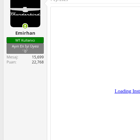
Emirhan
WT Kullanıcı
Ayın En İyi Üyesi
'🥇'
Mesaj
15,699
Puan
22,768