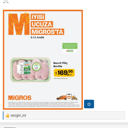
sezgin_ist
T
e
p