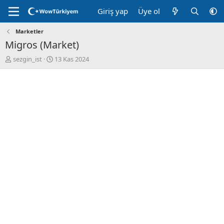
Giriş yap
Üye ol
Marketler
Migros (Market)
K
B
sezgin_ist
13 Kas 2024
o
a
n
ş
u
l
y
a
u
n
B
g
a
ı
ş
ç
l
t
a
a
t
r
a
i
n
h
i