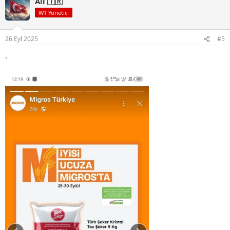
Ali 🇹🇷
k
i
WT Yönetici
l
e
r
26 Eyl 2025
#5
:
.