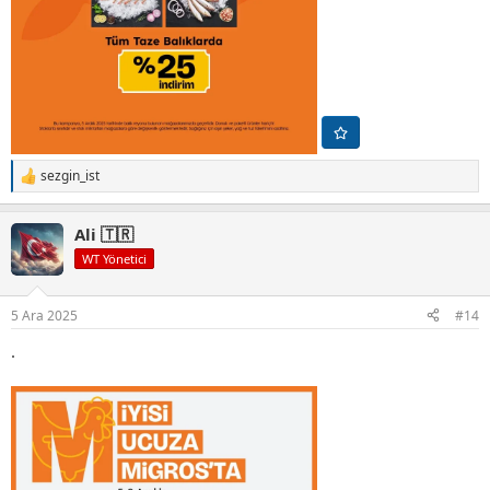
sezgin_ist
T
e
p
Ali 🇹🇷
k
i
WT Yönetici
l
e
r
5 Ara 2025
#14
:
.