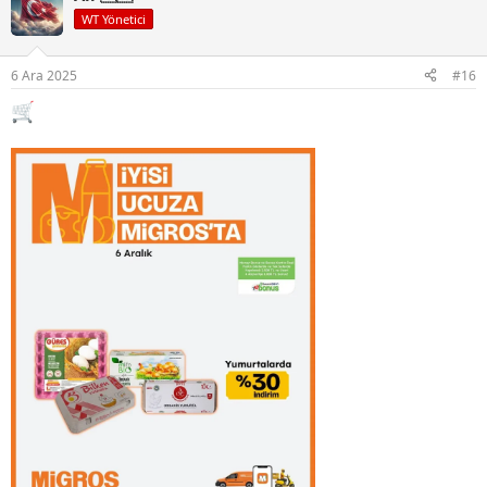
i
WT Yönetici
l
e
r
6 Ara 2025
#16
: