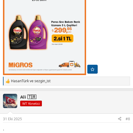
HasanTürk
ve
sezgin_ist
T
e
p
Ali 🇹🇷
k
i
WT Yönetici
l
e
r
31 Eki 2025
#8
:
.