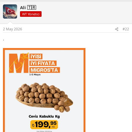
Ali 🇹🇷
WT Yönetici
2 May 2026
#22
.