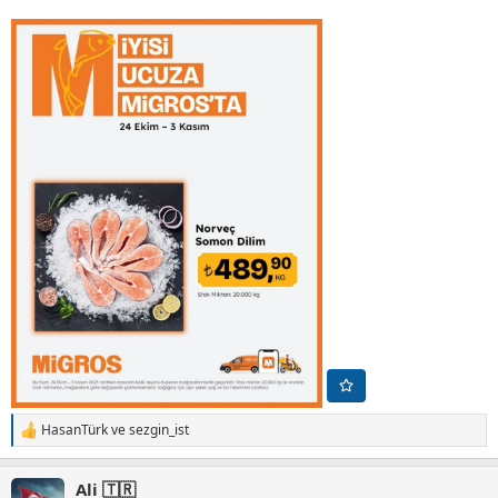
HasanTürk
ve
sezgin_ist
T
e
p
Ali 🇹🇷
k