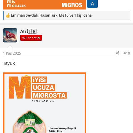
Emirhan Sevdalı
,
HasanTürk
,
Efe16
ve 1 kişi daha
T
e
p
Ali 🇹🇷
k
i
WT Yönetici
l
e
r
1 Kas 2025
#10
:
Tavuk