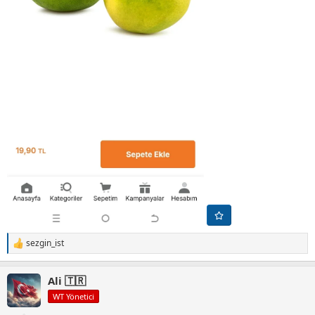
sezgin_ist
T
e
p
Ali 🇹🇷
k
i
WT Yönetici
l