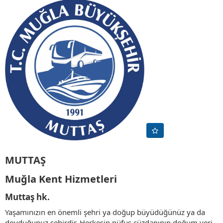
MUTTAŞ​
Muğla Kent Hizmetleri​
Muttaş hk.​
Yaşamınızın en önemli şehri ya doğup büyüdüğünüz ya da
doyduğunuz şehirdir. Herkesin nüfus cüzdanının doğum yeri