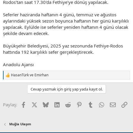
Rodos'tan saat 17.30'da Fethiye'ye dönüş yapılacak.
Seferler haziranda haftanın 4 günü, temmuz ve ağustos
aylarındaki yüksek sezon boyunca haftanın her günü karşılıklı
yapılacak. Eylülde ise seferler yeniden haftanın 4 günü olacak
şekilde devam edecek.
Büyükşehir Belediyesi, 2025 yaz sezonunda Fethiye-Rodos
hattında 192 karşılıklı sefer gerçekleştirecek.
Anadolu Ajansı
HasanTürk
ve
Emirhan
T
e
p
Cevap yazmak için giriş yap yada kayıt ol.
k
i
l
Facebook
X (Twitter)
Bluesky
LinkedIn
Reddit
Pinterest
Tumblr
WhatsApp
E-posta
Li
Paylaş:
e
r
:
Muğla Ulaşım