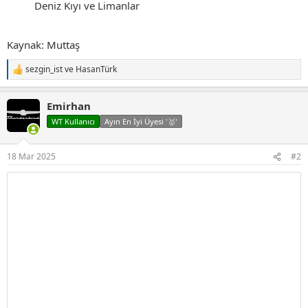
Deniz Kıyı ve Limanlar
Kaynak: Muttaş
sezgin_ist
ve
HasanTürk
T
e
p
Emirhan
k
i
WT Kullanıcı
Ayın En İyi Üyesi '🥇'
l
e
r
18 Mar 2025
#2
: