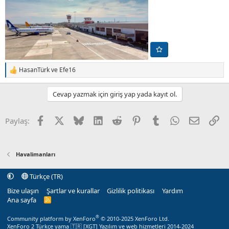
HasanTürk
ve
Efe16
T
e
p
Cevap yazmak için giriş yap yada kayıt ol.
k
i
l
Facebook
X (Twitter)
Bluesky
LinkedIn
Reddit
Pinterest
Tumblr
WhatsApp
E-posta
Li
Paylaş:
e
r
:
Havalimanları
Türkçe (TR)
Bize ulaşın
Şartlar ve kurallar
Gizlilik politikası
Yardım
Ana sayfa
R
S
S
®
Community platform by XenForo
© 2010-2025 XenForo Ltd.
XenForo 2 Türkçe yama 🇹🇷 [XGT] Yazılım ve web hizmetleri 2014-2024