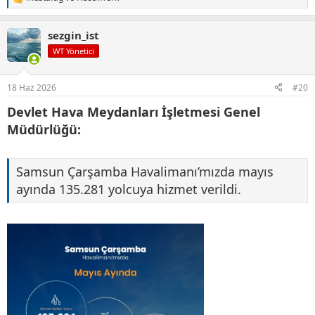
T
e
p
sezgin_ist
k
i
WT Yönetici
l
e
r
18 Haz 2026
#20
:
Devlet Hava Meydanları İşletmesi Genel
Müdürlüğü:
Samsun Çarşamba Havalimanı’mızda mayıs
ayında 135.281 yolcuya hizmet verildi.