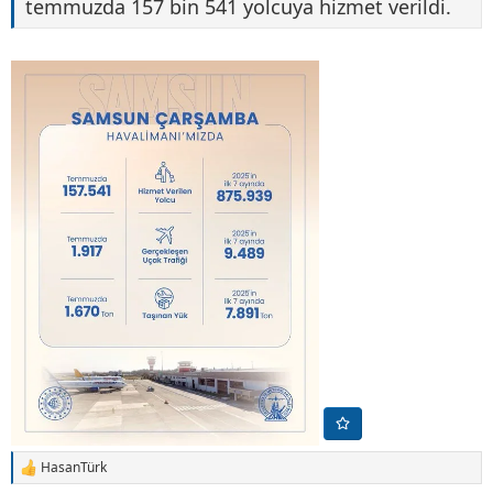
temmuzda 157 bin 541 yolcuya hizmet verildi.
HasanTürk
T
e