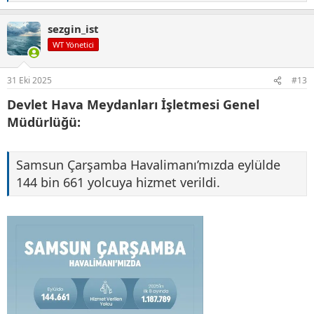
e
p
sezgin_ist
k
i
WT Yönetici
l
e
r
31 Eki 2025
#13
:
Devlet Hava Meydanları İşletmesi Genel
Müdürlüğü:
Samsun Çarşamba Havalimanı’mızda eylülde
144 bin 661 yolcuya hizmet verildi.