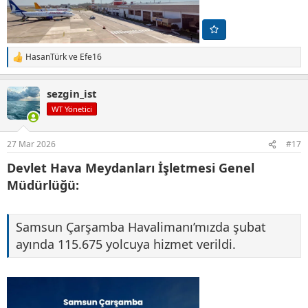
HasanTürk
ve
Efe16
T
e
p
sezgin_ist
k
i
WT Yönetici
l
e
r
27 Mar 2026
#17
:
Devlet Hava Meydanları İşletmesi Genel
Müdürlüğü:
Samsun Çarşamba Havalimanı’mızda şubat
ayında 115.675 yolcuya hizmet verildi.