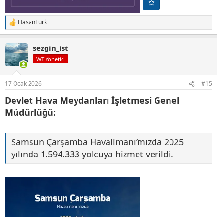
HasanTürk
T
e
p
sezgin_ist
k
i
WT Yönetici
l
e
r
17 Ocak 2026
#15
:
Devlet Hava Meydanları İşletmesi Genel
Müdürlüğü:
Samsun Çarşamba Havalimanı’mızda 2025
yılında 1.594.333 yolcuya hizmet verildi.