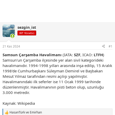
sezgin_ist
WT Yönetici
21 Kas 2024
#1
Samsun Çarşamba Havalimanı
(IATA:
SZF
, ICAO:
LTFH
)
Samsun'un Çarşamba ilçesinde yer alan sivil kategorideki
havalimanıdır. 1994-1998 yılları arasında inşa edilip, 15 Aralık
1998'de Cumhurbaşkanı Süleyman Demirel ve Başbakan
Mesut Yılmaz tarafından resmi açılışı yapılmıştır.
Havalimanındaki ilk seferler ise 11 Ocak 1999 tarihinde
düzenlenmiştir. Havalimanının pisti beton olup, uzunluğu
3.000 metredir.
Kaynak: Wikipedia
HasanTürk
ve
Emirhan
T