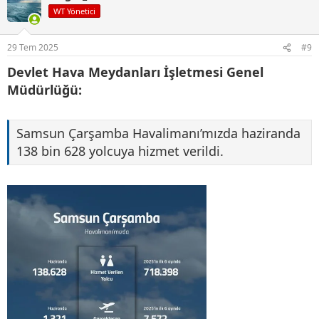
i
WT Yönetici
l
e
r
29 Tem 2025
#9
:
Devlet Hava Meydanları İşletmesi Genel
Müdürlüğü:
Samsun Çarşamba Havalimanı’mızda haziranda
138 bin 628 yolcuya hizmet verildi.