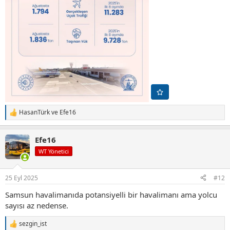
HasanTürk
ve
Efe16
T
e
p
Efe16
k
i
WT Yönetici
l
e
r
25 Eyl 2025
#12
:
Samsun havalimanıda potansiyelli bir havalimanı ama yolcu
sayısı az nedense.
sezgin_ist
T