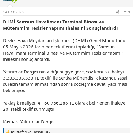
e
r
14 Haz 2026
#19
:
DHMİ Samsun Havalimanı Terminal Binası ve
Mütemmim Tesisler Yapımı İhalesini Sonuçlandırdı
Devlet Hava Meydanları İşletmesi (DHMİ) Genel Müdürlüğü
05 Mayıs 2026 tarihinde tekliflerini topladığı, "Samsun
Havalimanı Terminal Binası ve Mütemmim Tesisler Yapımı"
ihalesini sonuçlandırdı.
Yatırımlar Dergisi'nin aldığı bilgiye göre, söz konusu ihaleyi
3.333.333.333 TL teklifi ile Sertka Mühendislik kazandı. Yasal
sürecin tamamlanmasından sonra sözleşme daveti yapılması
bekleniyor.
Yaklaşık maliyeti 4.160.756.286 TL olarak belirlenen ihaleye
20 istekli teklif sunmuştu.
Kaynak: Yatırımlar Dergisi
mustafag
ve
HasanTürk