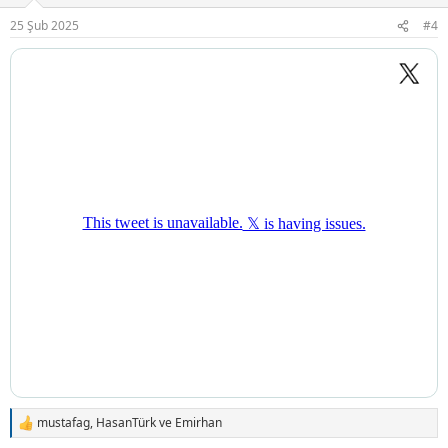
e
r
25 Şub 2025
#4
:
mustafag
,
HasanTürk
ve
Emirhan
T
e