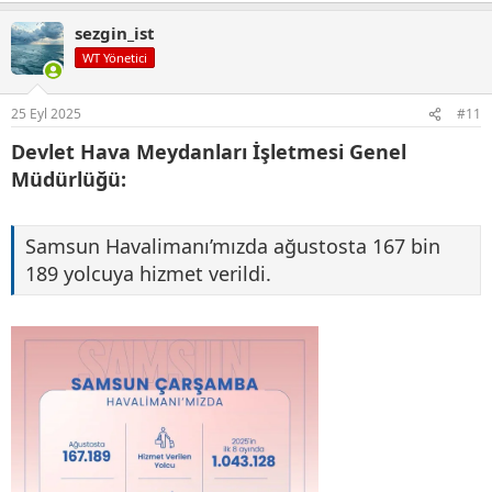
p
sezgin_ist
k
i
WT Yönetici
l
e
r
25 Eyl 2025
#11
:
Devlet Hava Meydanları İşletmesi Genel
Müdürlüğü:
Samsun Havalimanı’mızda ağustosta 167 bin
189 yolcuya hizmet verildi.