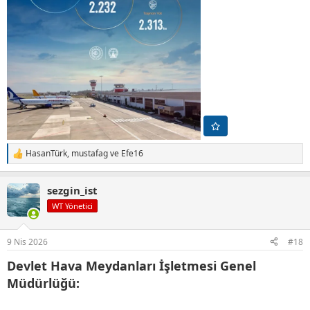
HasanTürk
,
mustafag
ve
Efe16
T
e
p
sezgin_ist
k
i
WT Yönetici
l
e
r
9 Nis 2026
#18
:
Devlet Hava Meydanları İşletmesi Genel
Müdürlüğü: