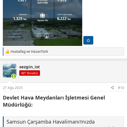
mustafag
ve
HasanTürk
T
e
p
sezgin_ist
k
i
WT Yönetici
l
e
r
27 Ağu 2025
#10
:
Devlet Hava Meydanları İşletmesi Genel
Müdürlüğü:
Samsun Çarşamba Havalimanı’mızda