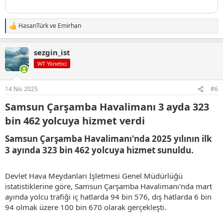
HasanTürk
ve
Emirhan
T
e
p
sezgin_ist
k
i
WT Yönetici
l
e
r
14 Nis 2025
#6
:
Samsun Çarşamba Havalimanı 3 ayda 323
bin 462 yolcuya hizmet verdi​
Samsun Çarşamba Havalimanı'nda 2025 yılının ilk
3 ayında 323 bin 462 yolcuya hizmet sunuldu.​
Devlet Hava Meydanları İşletmesi Genel Müdürlüğü
istatistiklerine göre, Samsun Çarşamba Havalimanı'nda mart
ayında yolcu trafiği iç hatlarda 94 bin 576, dış hatlarda 6 bin
94 olmak üzere 100 bin 670 olarak gerçekleşti.