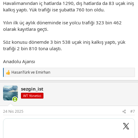
Havalimanından iç hatlarda 1290, dış hatlarda da 83 uçak iniş
kalkış yaptı. Yük trafiği ise şubatta 760 ton oldu.
Yılın ilk üç aylık döneminde ise yolcu trafiği 323 bin 462
olarak kayıtlara geçti.
Söz konusu dönemde 3 bin 538 uçak iniş kalkış yaptı, yük
trafiği 2 bin 810 tona ulaştı.
Anadolu Ajansı
HasanTürk
ve
Emirhan
T
e
p
sezgin_ist
k
i
WT Yönetici
l
e
r
24 Nis 2025
#7
: