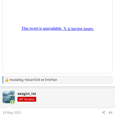
mustafag
,
HasanTürk
ve
Emirhan
T
e
p
sezgin_ist
k
i
WT Yönetici
l
e
r
29 May 2025
#8
: