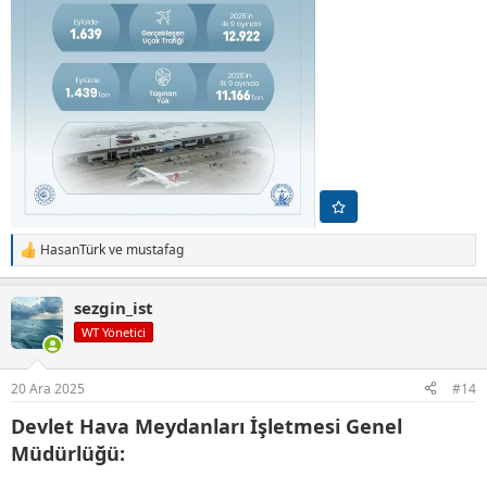
HasanTürk
ve
mustafag
T
e
p
sezgin_ist
k
i
WT Yönetici
l
e
r
20 Ara 2025
#14
:
Devlet Hava Meydanları İşletmesi Genel
Müdürlüğü: