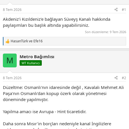
8 Tem 2026
#1
Akdeniz'i Kızıldeniz'e bağlayan Süveyş Kanalı hakkında
paylaşımları bu başlık altında yapabilirsiniz.
Son düzenleme:
9 Tem 2026
HasanTürk
ve
Efe16
T
e
p
Metro Bağımlısı
k
M
i
WT Kullanıcı
l
e
r
8 Tem 2026
#2
:
Düzeltme: Osmanlı'nın idaresinde değil , Kavalalı Mehmet Ali
Paşa'nın Osmanlı'dan kopup özerk olarak yönetmesi
döneminde yapılmıştır.
Yapilma amacı ise Avrupa - Hint ticaretidir.
Daha sonra Mısır'in borçları nedeniyle kanal İngilizlere