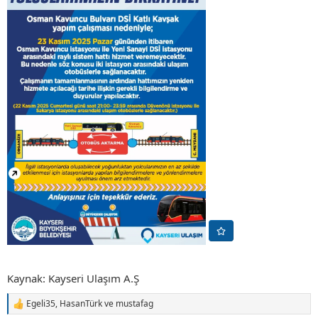
Kaynak: Kayseri Ulaşım A.Ş
Egeli35
,
HasanTürk
ve
mustafag
T