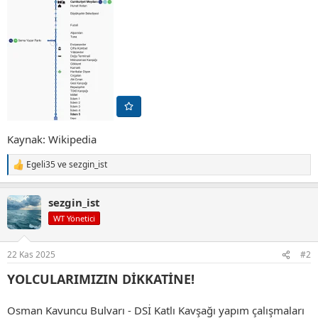
Kaynak: Wikipedia
Egeli35
ve
sezgin_ist
T
e
p
sezgin_ist
k
i
WT Yönetici
l
e
r
22 Kas 2025
#2
:
YOLCULARIMIZIN DİKKATİNE!
Osman Kavuncu Bulvarı - DSİ Katlı Kavşağı yapım çalışmaları