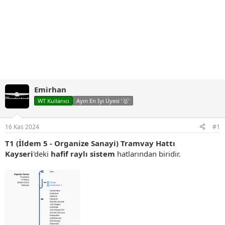
Emirhan
WT Kullanıcı
Ayın En İyi Üyesi '🥇'
16 Kas 2024
#1
T1 (İldem 5 - Organize Sanayi) Tramvay Hattı
Kayseri
'deki
hafif raylı sistem
hatlarından biridir.