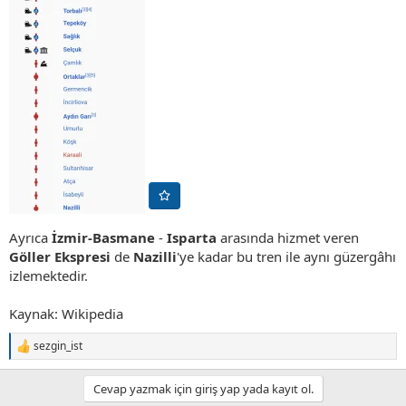
Ayrıca
İzmir-Basmane
-
Isparta
arasında hizmet veren
Göller Ekspresi
de
Nazilli
'ye kadar bu tren ile aynı güzergâhı
izlemektedir.
Kaynak: Wikipedia
sezgin_ist
T
e
p
Cevap yazmak için giriş yap yada kayıt ol.
k