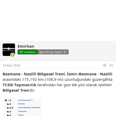
Emirhan
WT Kullanıcı
Ayın En İyi Üyesi '🥇'
14 Kas 2024
#1
Basmane - Nazilli Bölgesel Treni
,
İzmir-Basmane
-
Nazilli
arasındaki 175,192 km (108,9 mi) uzunluğundaki güzergâhta
TCDD Taşımacılık
tarafından her gün tek yön olarak işletilen
Bölgesel Tren
'dir.