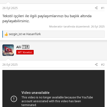
26 Eyl 2025
#1
Tekstil işçileri ile ilgili paylaşımlarınızı bu başlık altında
paylaşabilirsiniz.
Moderatör tarafında düzenlendi:
26 Eyl 2025
sezgin_ist
ve
HasanTürk
T
e
p
Ali 🇹🇷
k
i
WT Yönetici
l
e
r
26 Eyl 2025
#2
: