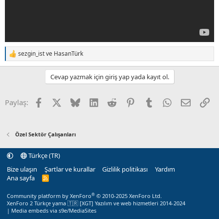
sezgin_ist
ve
HasanTürk
T
e
p
Cevap yazmak için giriş yap yada kayıt ol.
k
i
l
Facebook
X (Twitter)
Bluesky
LinkedIn
Reddit
Pinterest
Tumblr
WhatsApp
E-posta
Li
Paylaş:
e
r
:
Özel Sektör Çalışanları
Türkçe (TR)
Bize ulaşın
Şartlar ve kurallar
Gizlilik politikası
Yardım
Ana sayfa
R
S
S
®
Community platform by XenForo
© 2010-2025 XenForo Ltd.
XenForo 2 Türkçe yama 🇹🇷 [XGT] Yazılım ve web hizmetleri 2014-2024
|
Media embeds via s9e/MediaSites