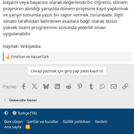
başarılı veya başarısız olarak değerlendirilir. Öğrenci, dönem
projesinin alındığı yarıyılda dönem projesine kayıt yaptırmak
ve yarıyıl sonunda yazılı bir rapor vermek zorundadır. İlgili
senato tarafından belirlenen esaslara bağlı olarak tezsiz
yüksek lisans programının sonunda yeterlik sınavı
uygulanabilir.
Kaynak: Wikipedia
Emirhan
ve
HasanTürk
T
e
p
Cevap yazmak için giriş yap yada kayıt ol.
k
i
l
Facebook
X (Twitter)
Bluesky
LinkedIn
Reddit
Pinterest
Tumblr
WhatsApp
E-posta
Li
Paylaş:
e
r
:
Üniversite Genel
Türkçe (TR)
Bize ulaşın
Şartlar ve kurallar
Gizlilik politikası
Yardım
Ana sayfa
R
S