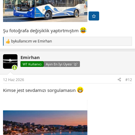
Şu fotoğrafa değişiklik yaptırtmıştım
bykullanıcım
ve
Emirhan
T
e
p
Emirhan
k
i
WT Kullanıcı
Ayın En İyi Üyesi '🥇'
l
e
r
12 Haz 2026
#12
:
Kimse jest sevdamızı sorgulamasın