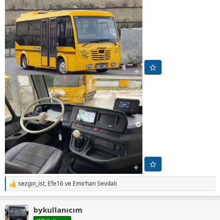
sezgin_ist
,
Efe16
ve
Emirhan Sevdalı
T
e
p
bykullanıcım
k
i