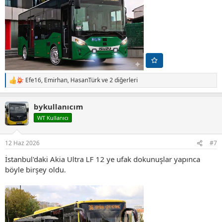
Efe16
,
Emirhan
,
HasanTürk
ve 2 diğerleri
T
e
p
bykullanıcım
k
i
WT Kullanıcı
l
e
r
12 Haz 2026
#7
:
İstanbul'daki Akia Ultra LF 12 ye ufak dokunuşlar yapınca
böyle birşey oldu.