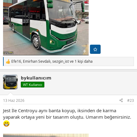
Efe16
,
Emirhan Sevdalı
,
sezgin_ist
ve 1 kişi daha
T
e
p
bykullanıcım
k
i
WT Kullanıcı
l
e
r
13 Haz 2026
#23
:
Jest İle Centroyu aynı banta koyup, iksinden de karma
yaparak ortaya yeni bir tasarım oluştu. Umarım beğenirsiniz.