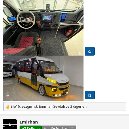
Efe16
,
sezgin_ist
,
Emirhan Sevdalı
ve 2 diğerleri
T
e
p
Emirhan
k
i
WT Kullanıcı
Ayın En İyi Üyesi '🥇'