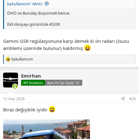
bykullanıcım' Alıntı:
ÖHO ve Burulaş düşünmeli bence.
Ekli dosyayı görüntüle 45339
Gemini GSR regülasyonuna karşı demek ki ön radarı (Isuzu
amblemi üzerinde bulunur) kaldırmış
bykullanıcım
T
e
p
Emirhan
k
i
WT Kullanıcı
Ayın En İyi Üyesi '🥇'
l
e
r
12 Haz 2026
#20
:
Biraz değişiklik iyidir