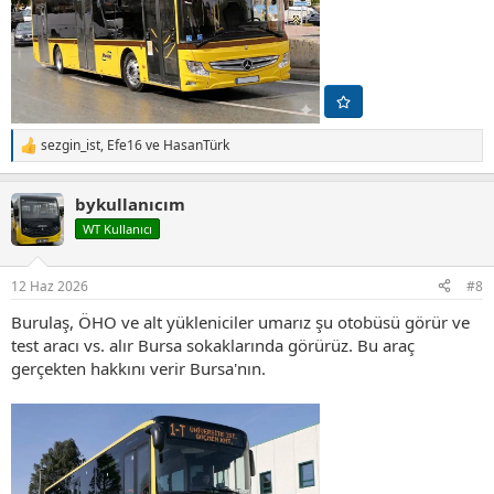
sezgin_ist
,
Efe16
ve
HasanTürk
T
e
p
bykullanıcım
k
i
WT Kullanıcı
l
e
r
12 Haz 2026
#8
:
Burulaş, ÖHO ve alt yükleniciler umarız şu otobüsü görür ve
test aracı vs. alır Bursa sokaklarında görürüz. Bu araç
gerçekten hakkını verir Bursa'nın.