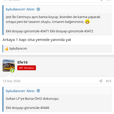
:
bykullanıcım' Alıntı:
Jest İle Centroyu aynı banta koyup, iksinden de karma yaparak
ortaya yeni bir tasarım oluştu. Umarım beğenirsiniz.
Ekli dosyayı görüntüle 45471
Ekli dosyayı görüntüle 45472
Arkaya 1 kapı olsa yemede yanında yat
bykullanıcım
T
e
p
Efe16
k
i
WT Yönetici
l
e
r
13 Haz 2026
#25
:
bykullanıcım' Alıntı:
Sultan LF'ye Bursa ÖHO dokunuşu.
Ekli dosyayı görüntüle 45449