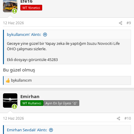
Efe16
k
i
WT Yönetici
l
e
r
12 Haz 2026
#9
:
bykullanıcım' Alıntı:
Geceye yine güzel bir Yapay zeka ile yaptığım Isuzu Novociti Life
ÖHO çalışması sizlerle.
Ekli dosyayı görüntüle 45283
Bu güzel olmuş
bykullanıcım
T
e
p
Emirhan
k
i
WT Kullanıcı
Ayın En İyi Üyesi '🥇'
l
e
r
12 Haz 2026
#10
:
Emirhan Sevdalı' Alıntı: