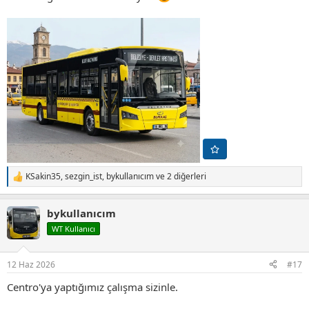
KSakin35
,
sezgin_ist
,
bykullanıcım
ve 2 diğerleri
T
e
p
bykullanıcım
k
i
WT Kullanıcı
l
e
r
12 Haz 2026
#17
:
Centro'ya yaptığımız çalışma sizinle.