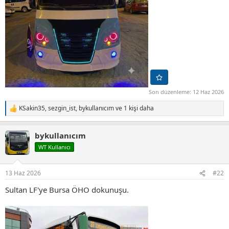
Son düzenleme:
12 Haz 2026
KSakin35
,
sezgin_ist
,
bykullanıcım
ve 1 kişi daha
T
e
p
bykullanıcım
k
i
WT Kullanıcı
l
e
r
13 Haz 2026
#22
:
Sultan LF'ye Bursa ÖHO dokunuşu.