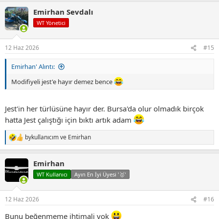
p
Emirhan Sevdalı
k
i
WT Yönetici
l
e
r
12 Haz 2026
#15
:
Emirhan' Alıntı:
Modifiyeli jest'e hayır demez bence
Jest'in her türlüsüne hayır der. Bursa'da olur olmadık birçok
hatta Jest çalıştığı için bıktı artık adam
bykullanıcım
ve
Emirhan
T
e
p
Emirhan
k
i
WT Kullanıcı
Ayın En İyi Üyesi '🥇'
l
e
r
12 Haz 2026
#16
:
Bunu beğenmeme ihtimali yok