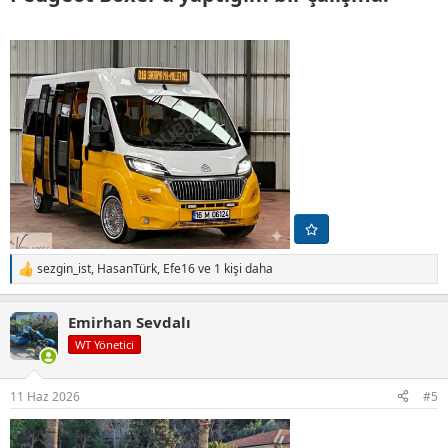
sezgin_ist
,
HasanTürk
,
Efe16
ve 1 kişi daha
T
e
p
Emirhan Sevdalı
k
i
WT Yönetici
l
e
r
11 Haz 2026
#5
: