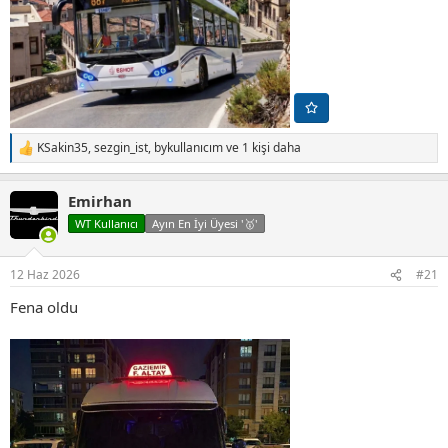
KSakin35
,
sezgin_ist
,
bykullanıcım
ve 1 kişi daha
T
e
p
Emirhan
k
i
WT Kullanıcı
Ayın En İyi Üyesi '🥇'
l
e
r
12 Haz 2026
#21
:
Fena oldu