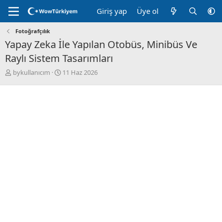
Giriş yap
Üye ol
Fotoğrafçılık
Yapay Zeka İle Yapılan Otobüs, Minibüs Ve
Raylı Sistem Tasarımları
K
B
bykullanıcım
11 Haz 2026
o
a
n
ş
u
l
y
a
u
n
B
g
a
ı
ş
ç
l
t
a
a
t
r
a
i
n
h
i