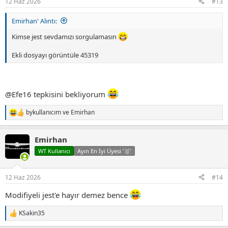
12 Haz 2026
#13
:
Emirhan' Alıntı:
Kimse jest sevdamızı sorgulamasın
Ekli dosyayı görüntüle 45319
@Efe16
tepkisini bekliyorum
bykullanıcım
ve
Emirhan
T
e
p
Emirhan
k
i
WT Kullanıcı
Ayın En İyi Üyesi '🥇'
l
e
r
12 Haz 2026
#14
:
Modifiyeli jest'e hayır demez bence
KSakin35
T
e