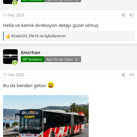
l
e
r
11 Haz 2026
#2
:
Hella ve kemik direksiyon detayı güzel olmuş.
KSakin35
,
Efe16
ve
bykullanıcım
T
e
p
Emirhan
k
i
WT Kullanıcı
Ayın En İyi Üyesi '🥇'
l
e
r
11 Haz 2026
#3
:
Bu da benden gelsin