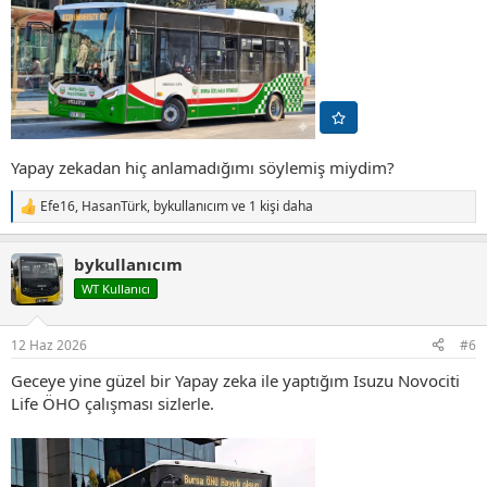
Yapay zekadan hiç anlamadığımı söylemiş miydim?
Efe16
,
HasanTürk
,
bykullanıcım
ve 1 kişi daha
T
e
p
bykullanıcım
k
i
WT Kullanıcı
l
e
r
12 Haz 2026
#6
:
Geceye yine güzel bir Yapay zeka ile yaptığım Isuzu Novociti
Life ÖHO çalışması sizlerle.