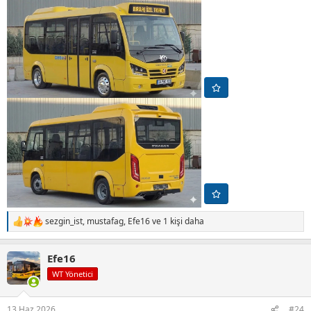
sezgin_ist
,
mustafag
,
Efe16
ve 1 kişi daha
T
e
p
Efe16
k
i
WT Yönetici
l
e
r
13 Haz 2026
#24