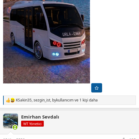
KSakin35
,
sezgin_ist
,
bykullanıcım
ve 1 kişi daha
T
e
p
Emirhan Sevdalı
k
i
WT Yönetici
l
e
r