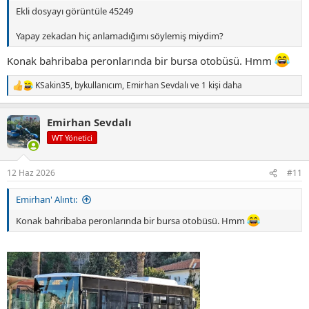
Ekli dosyayı görüntüle 45249
Yapay zekadan hiç anlamadığımı söylemiş miydim?
Konak bahribaba peronlarında bir bursa otobüsü. Hmm
KSakin35
,
bykullanıcım
,
Emirhan Sevdalı
ve 1 kişi daha
T
e
p
Emirhan Sevdalı
k
i
WT Yönetici
l
e
r
12 Haz 2026
#11
:
Emirhan' Alıntı:
Konak bahribaba peronlarında bir bursa otobüsü. Hmm