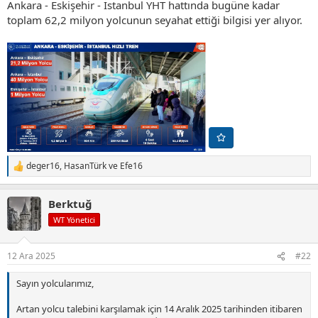
Ankara - Eskişehir - İstanbul YHT hattında bugüne kadar
toplam 62,2 milyon yolcunun seyahat ettiği bilgisi yer alıyor.
deger16
,
HasanTürk
ve
Efe16
T
e
p
Berktuğ
k
i
WT Yönetici
l
e
r
12 Ara 2025
#22
:
Sayın yolcularımız,
Artan yolcu talebini karşılamak için 14 Aralık 2025 tarihinden itibaren