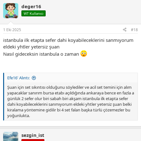
p
deger16
k
i
WT Kullanıcı
l
e
r
1 Eki 2025
#18
:
istanbula ilk etapta sefer dahi koyabileceklerini sanmıyorum
eldeki yhtler yetersiz şuan
Nasıl gideceksin istanbula o zaman
Efe16' Alıntı:
Şuan için set sıkıntısı olduğunu söylediler ve acil set temini için alım
yapacaklar sanırım bursa etabı açıldığında ankaraya bence en fazla a
günlük 2 sefer olur biri sabah biri akşam istanbula ilk etapta sefer
dahi koyabileceklerini sanmıyorum eldeki yhtler yetersiz şuan belki
kiralama yöntemine gidilir bi 4 set falan başka türlü çözemezler bu
yoğunlukta.
sezgin_ist