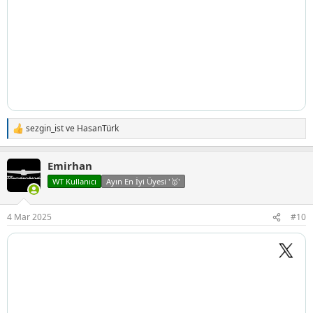
sezgin_ist
ve
HasanTürk
T
e
p
Emirhan
k
i
WT Kullanıcı
Ayın En İyi Üyesi '🥇'
l
e
r
4 Mar 2025
#10
: