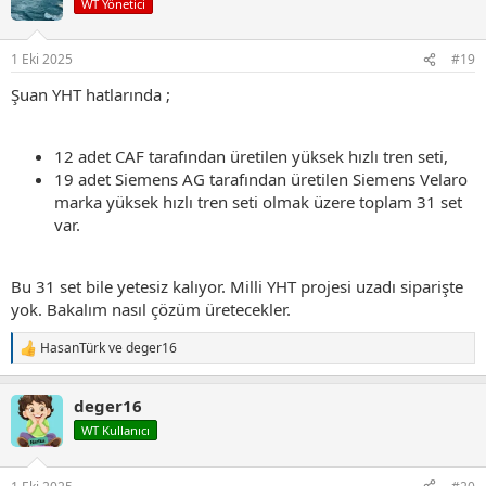
WT Yönetici
1 Eki 2025
#19
Şuan YHT hatlarında ;
12 adet CAF tarafından üretilen yüksek hızlı tren seti,
19 adet Siemens AG tarafından üretilen Siemens Velaro
marka yüksek hızlı tren seti olmak üzere toplam 31 set
var.
Bu 31 set bile yetesiz kalıyor. Milli YHT projesi uzadı siparişte
yok. Bakalım nasıl çözüm üretecekler.
HasanTürk
ve
deger16
T
e
p
deger16
k
i
WT Kullanıcı
l
e
r