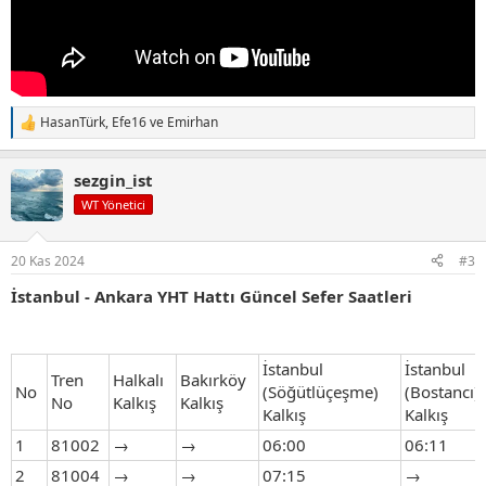
HasanTürk
,
Efe16
ve
Emirhan
T
e
p
sezgin_ist
k
i
WT Yönetici
l
e
r
20 Kas 2024
#3
:
İstanbul - Ankara YHT Hattı Güncel Sefer Saatleri
İstanbul
İstanbul
Tren
Halkalı
Bakırköy
No
(Söğütlüçeşme)
(Bostancı)
No
Kalkış
Kalkış
Kalkış
Kalkış
1
81002
→
→
06:00
06:11
2
81004
→
→
07:15
→