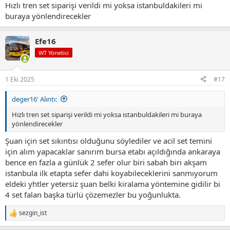
Hızlı tren set siparişi verildi mi yoksa istanbuldakileri mi
buraya yönlendirecekler
Efe16
WT Yönetici
1 Eki 2025
#17
deger16' Alıntı:
Hızlı tren set siparişi verildi mi yoksa istanbuldakileri mi buraya
yönlendirecekler
Şuan için set sıkıntısı olduğunu söylediler ve acil set temini
için alım yapacaklar sanırım bursa etabı açıldığında ankaraya
bence en fazla a günlük 2 sefer olur biri sabah biri akşam
istanbula ilk etapta sefer dahi koyabileceklerini sanmıyorum
eldeki yhtler yetersiz şuan belki kiralama yöntemine gidilir bi
4 set falan başka türlü çözemezler bu yoğunlukta.
sezgin_ist
T
e