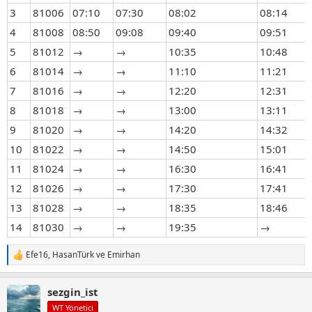
3
81006
07:10
07:30
08:02
08:14
4
81008
08:50
09:08
09:40
09:51
5
81012
→
→
10:35
10:48
6
81014
→
→
11:10
11:21
7
81016
→
→
12:20
12:31
8
81018
→
→
13:00
13:11
9
81020
→
→
14:20
14:32
10
81022
→
→
14:50
15:01
11
81024
→
→
16:30
16:41
12
81026
→
→
17:30
17:41
13
81028
→
→
18:35
18:46
14
81030
→
→
19:35
→
Efe16
,
HasanTürk
ve
Emirhan
T
e
p
sezgin_ist
k
i
WT Yönetici