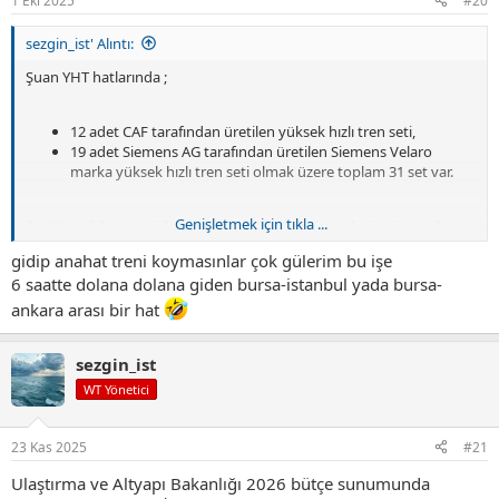
1 Eki 2025
#20
:
sezgin_ist' Alıntı:
Şuan YHT hatlarında ;
12 adet CAF tarafından üretilen yüksek hızlı tren seti,
19 adet Siemens AG tarafından üretilen Siemens Velaro
marka yüksek hızlı tren seti olmak üzere toplam 31 set var.
Genişletmek için tıkla ...
Bu 31 set bile yetesiz kalıyor. Milli YHT projesi uzadı siparişte yok.
Bakalım nasıl çözüm üreteceklegidi
gidip anahat treni koymasınlar çok gülerim bu işe
6 saatte dolana dolana giden bursa-istanbul yada bursa-
ankara arası bir hat
sezgin_ist
WT Yönetici
23 Kas 2025
#21
Ulaştırma ve Altyapı Bakanlığı 2026 bütçe sunumunda