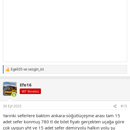
Egeli35
ve
sezgin_ist
T
e
p
Efe16
k
i
WT Yönetici
l
e
r
30 Eyl 2025
#15
:
Yarınki seferlere baktım ankara-söğütlüçeşme arası tam 15
adet sefer konmuş 780 tl de bilet fiyatı gerçekten uçağa göre
çok uygun yht ve 15 adet sefer demiryolu halkın yolu şu