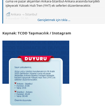
cuma ve pazar akşamları Ankara-İstanbul-Ankara arasında karşılıklı
işleyecek Yüksek Hızlı Tren (YHT) ek seferleri düzenlenecektir.
Ankara → İstanbul
* Hareket: 21.00
Genişletmek için tıkla ...
* Varış: 01.15
İstanbul → Ankara
Kaynak: TCDD Taşımacılık / Instagram
* Hareket: 20.24
* Varış: 00.48
Önemle duyurulur.