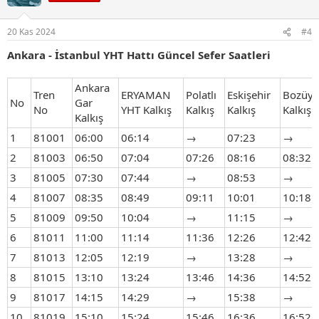
l
e
r
20 Kas 2024
#4
:
Ankara - İstanbul YHT Hattı Güncel Sefer Saatleri
Ankara
Tren
ERYAMAN
Polatlı
Eskişehir
Bozüy
No
Gar
No
YHT Kalkış
Kalkış
Kalkış
Kalkış
Kalkış
1
81001
06:00
06:14
→
07:23
→
2
81003
06:50
07:04
07:26
08:16
08:32
3
81005
07:30
07:44
→
08:53
→
4
81007
08:35
08:49
09:11
10:01
10:18
5
81009
09:50
10:04
→
11:15
→
6
81011
11:00
11:14
11:36
12:26
12:42
7
81013
12:05
12:19
→
13:28
→
8
81015
13:10
13:24
13:46
14:36
14:52
9
81017
14:15
14:29
→
15:38
→
10
81019
15:10
15:24
15:46
16:36
16:52