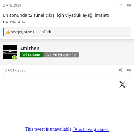
r
2 Ara 2024
#8
:
En sonunda t2 tünel çıkışı için viyadük ayağı imalatı
görebildik.
sezgin_ist
ve
HasanTürk
T
e
p
Emirhan
k
i
WT Kullanıcı
Ayın En İyi Üyesi '🥇'
l
e
r
13 Ocak 2025
#9
: