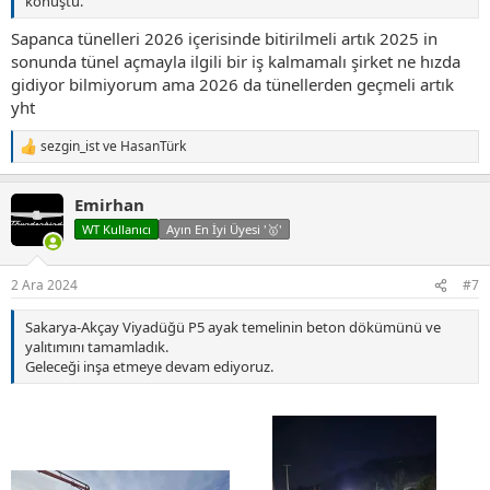
konuştu.
Sapanca tünelleri 2026 içerisinde bitirilmeli artık 2025 in
sonunda tünel açmayla ilgili bir iş kalmamalı şirket ne hızda
gidiyor bilmiyorum ama 2026 da tünellerden geçmeli artık
yht
sezgin_ist
ve
HasanTürk
T
e
p
Emirhan
k
i
WT Kullanıcı
Ayın En İyi Üyesi '🥇'
l
e
r
2 Ara 2024
#7
:
Sakarya-Akçay Viyadüğü P5 ayak temelinin beton dökümünü ve
yalıtımını tamamladık.
Geleceği inşa etmeye devam ediyoruz.