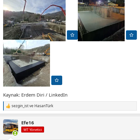
Kaynak: Erdem Diri / LinkedIn
sezgin_ist
ve
HasanTürk
T
e
p
Efe16
k
i
WT Yönetici
l
e