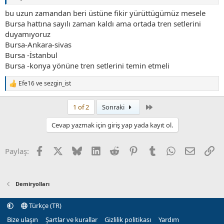
bu uzun zamandan beri üstüne fikir yürüttügümüz mesele
Bursa hattına sayılı zaman kaldı ama ortada tren setlerini
duyamıyoruz
Bursa-Ankara-sivas
Bursa -İstanbul
Bursa -konya yönüne tren setlerini temin etmeli
Efe16
ve
sezgin_ist
T
e
p
Son
1 of 2
Sonraki
k
i
Cevap yazmak için giriş yap yada kayıt ol.
l
e
r
Facebook
X (Twitter)
Bluesky
LinkedIn
Reddit
Pinterest
Tumblr
WhatsApp
E-posta
Li
Paylaş:
:
Demiryolları
Türkçe (TR)
Bize ulaşın
Şartlar ve kurallar
Gizlilik politikası
Yardım