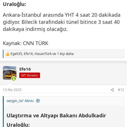
Uraloğlu:
Ankara-İstanbul arasında YHT 4 saat 20 dakikada
gidiyor. Bilecik tarafındaki tünel bitince 3 saat 40
dakikaya indirmiş olacağız.
Kaynak: CNN TÜRK
Egeli35
,
Efe16
,
HasanTürk
ve 1 kişi daha
T
e
p
Efe16
k
i
WT Yönetici
l
e
r
13 Nis 2025
#12
:
sezgin_ist' Alıntı:
Ulaştırma ve Altyapı Bakanı Abdulkadir
Uraloğlu: