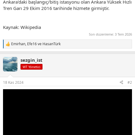
Ankara'daki başlangıç/bitiş istasyonu olan Ankara Yüksek Hızlı
Tren Garı 29 Ekim 2016 tarihinde hizmete girmiştir.
Kaynak: Wikipedia
Son düzenleme:
3 Tem 2026
Emirhan
,
Efe16
ve
HasanTürk
T
e
p
sezgin_ist
k
i
WT Yönetici
l
e
r
18 Kas 2024
#2
: