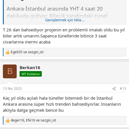
Ankara-İstanbul arasında YHT 4 saat 20
dakikada gidiyor. Bilecik tarafındaki tünel
Genişletmek için tıkla ...
bitince 3 saat 40 dakikaya indirmiş olacağız.
T 26 dan bahsediyor projenin en problemli imalatı oldu bu yıl
biter artık umarım.Sapanca tünelleride bitince 3 saat
Kaynak: CNN TÜRK
civarlarına inermi acaba
Egeli35
ve
sezgin_ist
T
e
p
Berkan16
k
B
i
WT Kullanıcı
l
e
r
13 Nis 2025
#13
:
Kaç yıl oldu açılalı hala tüneller bitemedi bir de İstanbul
Ankara arasına süper hızlı trenden bahsediyorlar. İnsanların
aklıyla dalga geçmek bence bu
deger16
,
Efe16
ve
sezgin_ist
T
e