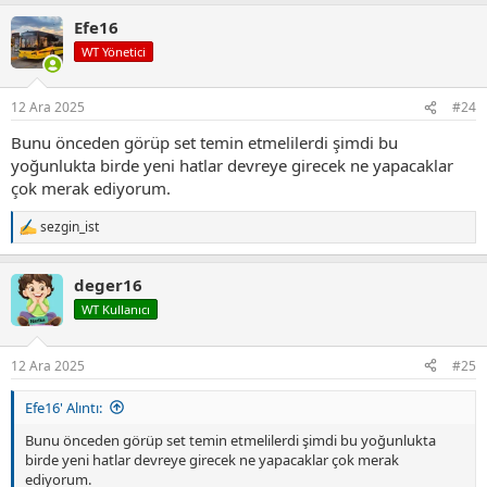
Efe16
WT Yönetici
12 Ara 2025
#24
Bunu önceden görüp set temin etmelilerdi şimdi bu
yoğunlukta birde yeni hatlar devreye girecek ne yapacaklar
çok merak ediyorum.
sezgin_ist
T
e
p
deger16
k
i
WT Kullanıcı
l
e
r
12 Ara 2025
#25
:
Efe16' Alıntı:
Bunu önceden görüp set temin etmelilerdi şimdi bu yoğunlukta
birde yeni hatlar devreye girecek ne yapacaklar çok merak
ediyorum.