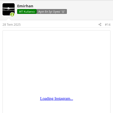
p
Emirhan
k
i
WT Kullanıcı
Ayın En İyi Üyesi '🥇'
l
e
r
28 Tem 2025
#14
: