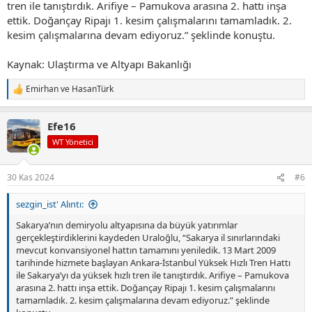
tren ile tanıştırdık. Arifiye – Pamukova arasına 2. hattı inşa
ettik. Doğançay Ripajı 1. kesim çalışmalarını tamamladık. 2.
kesim çalışmalarına devam ediyoruz.” şeklinde konuştu.
Kaynak: Ulaştırma ve Altyapı Bakanlığı
Emirhan
ve
HasanTürk
T
e
p
Efe16
k
i
WT Yönetici
l
e
r
30 Kas 2024
#6
:
sezgin_ist' Alıntı:
Sakarya’nın demiryolu altyapısına da büyük yatırımlar
gerçekleştirdiklerini kaydeden Uraloğlu, “Sakarya il sınırlarındaki
mevcut konvansiyonel hattın tamamını yeniledik. 13 Mart 2009
tarihinde hizmete başlayan Ankara-İstanbul Yüksek Hızlı Tren Hattı
ile Sakarya’yı da yüksek hızlı tren ile tanıştırdık. Arifiye – Pamukova
arasına 2. hattı inşa ettik. Doğançay Ripajı 1. kesim çalışmalarını
tamamladık. 2. kesim çalışmalarına devam ediyoruz.” şeklinde