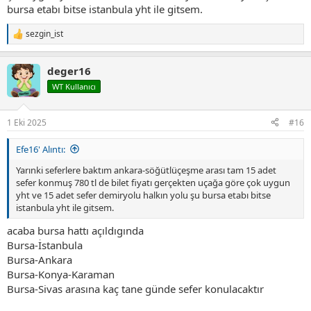
bursa etabı bitse istanbula yht ile gitsem.
sezgin_ist
T
e
p
deger16
k
i
WT Kullanıcı
l
e
r
1 Eki 2025
#16
:
Efe16' Alıntı:
Yarınki seferlere baktım ankara-söğütlüçeşme arası tam 15 adet
sefer konmuş 780 tl de bilet fiyatı gerçekten uçağa göre çok uygun
yht ve 15 adet sefer demiryolu halkın yolu şu bursa etabı bitse
istanbula yht ile gitsem.
acaba bursa hattı açıldıgında
Bursa-İstanbula
Bursa-Ankara
Bursa-Konya-Karaman
Bursa-Sivas arasına kaç tane günde sefer konulacaktır