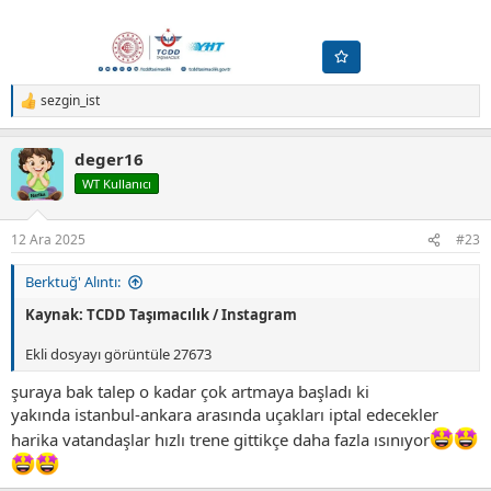
sezgin_ist
T
e
p
deger16
k
i
WT Kullanıcı
l
e
r
12 Ara 2025
#23
:
Berktuğ' Alıntı:
Kaynak: TCDD Taşımacılık / Instagram
Ekli dosyayı görüntüle 27673
şuraya bak talep o kadar çok artmaya başladı ki
yakında istanbul-ankara arasında uçakları iptal edecekler
harika vatandaşlar hızlı trene gittikçe daha fazla ısınıyor