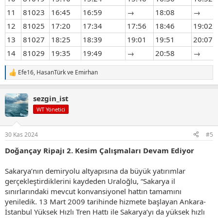
11
81023
16:45
16:59
→
18:08
→
12
81025
17:20
17:34
17:56
18:46
19:02
13
81027
18:25
18:39
19:01
19:51
20:07
14
81029
19:35
19:49
→
20:58
→
Efe16
,
HasanTürk
ve
Emirhan
T
e
p
sezgin_ist
k
i
WT Yönetici
l
e
r
30 Kas 2024
#5
:
Doğançay Ripajı 2. Kesim Çalışmaları Devam Ediyor
Sakarya’nın demiryolu altyapısına da büyük yatırımlar
gerçekleştirdiklerini kaydeden Uraloğlu, “Sakarya il
sınırlarındaki mevcut konvansiyonel hattın tamamını
yeniledik. 13 Mart 2009 tarihinde hizmete başlayan Ankara-
İstanbul Yüksek Hızlı Tren Hattı ile Sakarya’yı da yüksek hızlı