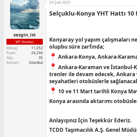
24 Şub 2025
k
i
Selçuklu-Konya YHT Hattı 10 M
l
e
r
:
sezgin_ist
Konyaray yol yapım çalışmaları ned
WT Yönetici
olupbu süre zarfında;
Mesaj
11,052
Puan
24,294
Ankara-Konya, Ankara-Karaman, 
Yaş
35
Konum
İstanbul
Ankara-Karaman ve İstanbul-Ka
trenler ile devam edecek, Ankara 
seyahatleri otobüslerle sağlanaca
10 ve 11 Mart tarihli Konya Mav
Konya arasında aktarımı otobüsler
Anlayışınız İçin Teşekkür Ederiz.
TCDD Taşımacılık A.Ş. Genel Müdü