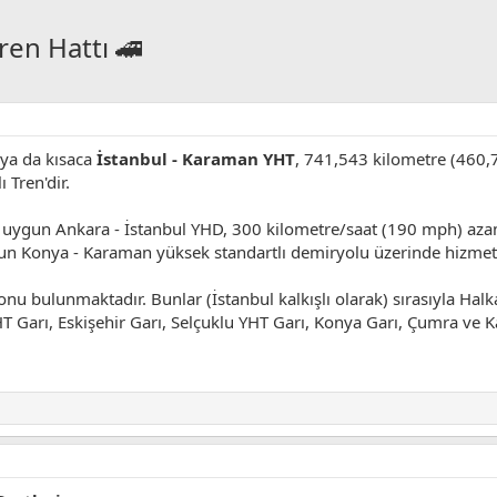
ren Hattı 🚄
ya da kısaca
İstanbul - Karaman YHT
, 741,543 kilometre (460
 Tren'dir.
uygun Ankara - İstanbul YHD, 300 kilometre/saat (190 mph) azam
n Konya - Karaman yüksek standartlı demiryolu üzerinde hizmet v
nu bulunmaktadır. Bunlar (İstanbul kalkışlı olarak) sırasıyla Hal
HT Garı, Eskişehir Garı, Selçuklu YHT Garı, Konya Garı, Çumra ve K