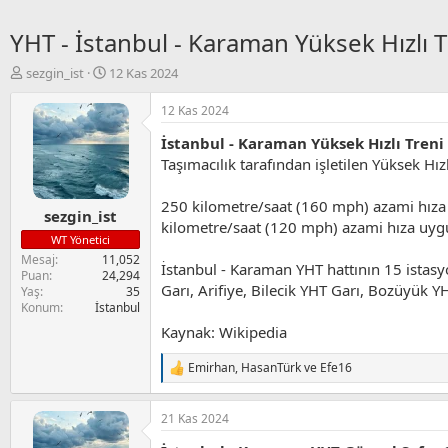
YHT - İstanbul - Karaman Yüksek Hızlı T
K
B
sezgin_ist
12 Kas 2024
o
a
n
ş
12 Kas 2024
u
l
İstanbul - Karaman Yüksek Hızlı Treni
y
a
u
n
Taşımacılık tarafından işletilen Yüksek Hızlı
B
g
a
ı
250 kilometre/saat (160 mph) azami hıza 
sezgin_ist
ş
ç
kilometre/saat (120 mph) azami hıza uygu
l
t
WT Yönetici
a
a
Mesaj
11,052
İstanbul - Karaman YHT hattının 15 istasyo
t
r
Puan
24,294
a
i
Garı, Arifiye, Bilecik YHT Garı, Bozüyük Y
Yaş
35
n
h
Konum
İstanbul
i
Kaynak: Wikipedia
Emirhan
,
HasanTürk
ve
Efe16
T
e
p
21 Kas 2024
k
i