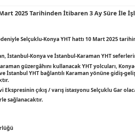
art 2025 Tarihinden İtibaren 3 Ay Süre İle İşl
eniyle Selçuklu-Konya YHT hattı 10 Mart 2025 tarihind
İstanbul-Konya ve İstanbul-Karaman YHT seferlerinin 
raman güzergâhını kullanacak YHT yolcuları, Konya-
ve İstanbul YHT bağlantılı Karaman yönüne gidiş-geliş
ktır.
i Ekspresinin çıkış / varış istasyonu Selçuklu Gar olac
le sağlanacaktır.
rlüğü