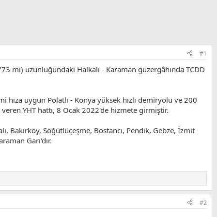
#1
,773 mi) uzunluğundaki Halkalı - Karaman güzergâhında TCDD
i hıza uygun Polatlı - Konya yüksek hızlı demiryolu ve 200
eren YHT hattı, 8 Ocak 2022'de hizmete girmiştir.
kalı, Bakırköy, Söğütlüçeşme, Bostancı, Pendik, Gebze, İzmit
araman Garı'dır.
#2