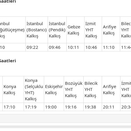
Saatleri
anbul
İstanbul
İstanbul
İzmit
Bilec
Gebze
Arifiye
ğütlüçeşme)
(Bostancı)
(Pendik)
YHT
YHT
Kalkış
Kalkış
kış
Kalkış
Kalkış
Kalkış
Kalkı
:10
09:22
09:46
10:11
10:46
11:10
11:4
Saatleri
Konya
Bozüyük
Bilecik
İzmi
Konya
(Selçuklu
Eskişehir
Arifiye
YHT
YHT
YHT
Kalkış
YHT)
Kalkış
Kalkış
Kalkış
Kalkış
Kalk
Kalkış
17:10
17:19
19:00
19:16
19:38
20:11
20:3