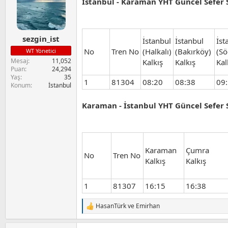
İstanbul - Karaman YHT Güncel Sefer 
l
e
r
:
sezgin_ist
İstanbul
İstanbul
İst
No
Tren No
(Halkalı)
(Bakırköy)
(Sö
WT Yönetici
Mesaj
11,052
Kalkış
Kalkış
Kal
Puan
24,294
Yaş
35
1
81304
08:20
08:38
09
Konum
İstanbul
Karaman -
İstanbul YHT Güncel Sefer 
Karaman
Çumra
No
Tren No
Kalkış
Kalkış
1
81307
16:15
16:38
HasanTürk
ve
Emirhan
T
e
p