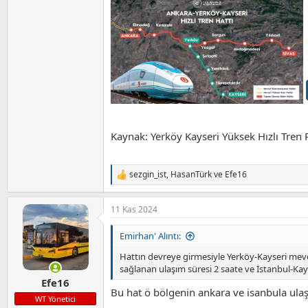
Kaynak: Yerköy Kayseri Yüksek Hızlı Tren 
sezgin_ist
,
HasanTürk
ve
Efe16
T
e
p
11 Kas 2024
k
i
l
Emirhan' Alıntı:
e
r
Hattın devreye girmesiyle Yerköy-Kayseri mevc
:
sağlanan ulaşım süresi 2 saate ve İstanbul-Kayse
Efe16
Bu hat ö bölgenin ankara ve isanbula ula
WT Yönetici