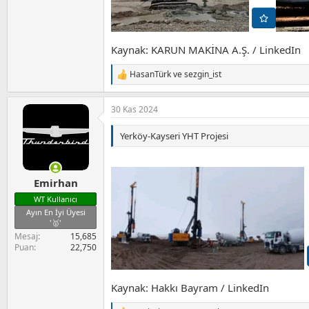
Kaynak: KARUN MAKİNA A.Ş. / LinkedIn
HasanTürk
ve
sezgin_ist
T
e
p
30 Kas 2024
k
i
l
Yerköy-Kayseri YHT Projesi
e
r
:
Emirhan
WT Kullanıcı
Ayın En İyi Üyesi
'🥇'
Mesaj
15,685
Puan
22,750
Kaynak: Hakkı Bayram / LinkedIn