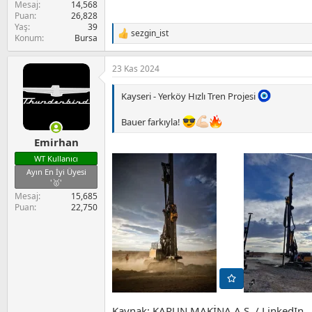
Mesaj
14,568
Puan
26,828
Yaş
39
sezgin_ist
T
Konum
Bursa
e
p
23 Kas 2024
k
i
l
Kayseri - Yerköy Hızlı Tren Projesi
e
r
Bauer farkıyla!
:
Emirhan
WT Kullanıcı
Ayın En İyi Üyesi
'🥇'
Mesaj
15,685
Puan
22,750
Kaynak: KARUN MAKİNA A.Ş. / LinkedIn