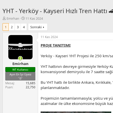
YHT - Yerköy - Kayseri Hızlı Tren Hattı 
K
B
Emirhan
11 Kas 2024
o
a
1
2
3
4
Sonraki
n
ş
u
l
y
a
11 Kas 2024
u
n
PROJE TANITIMI
B
g
a
ı
ş
ç
Yerköy - Kayseri YHT Projesi ile 250 km/sa
l
t
Emirhan
a
a
YHT hattının devreye girmesiyle Yerköy-Ka
t
r
WT Kullanıcı
konvansiyonel demiryolu ile 7 saatte sağl
a
i
Ayın En İyi Üyesi
n
h
'🥇'
i
Bu YHT hattı ile birlikte Ankara, Kırıkkale
Mesaj
15,685
planlanmaktadır.
Puan
22,750
Projemizin tamamlanmasıyla; yolcu ve yük t
azalmalar ile ülke ekonomisine büyük kaza