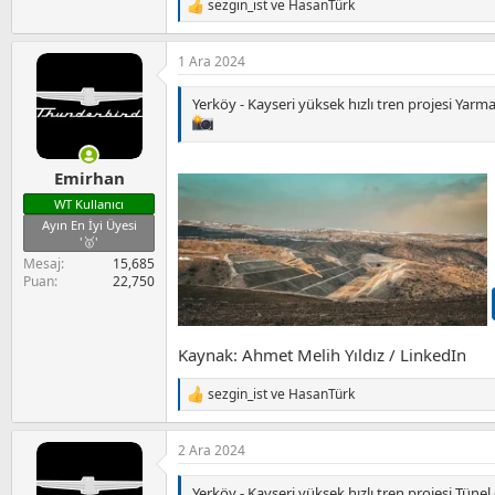
sezgin_ist
ve
HasanTürk
T
e
p
1 Ara 2024
k
i
l
Yerköy - Kayseri yüksek hızlı tren projesi Yarm
e
r
:
Emirhan
WT Kullanıcı
Ayın En İyi Üyesi
'🥇'
Mesaj
15,685
Puan
22,750
Kaynak: Ahmet Melih Yıldız / LinkedIn
sezgin_ist
ve
HasanTürk
T
e
p
2 Ara 2024
k
i
l
Yerköy - Kayseri yüksek hızlı tren projesi Tünel