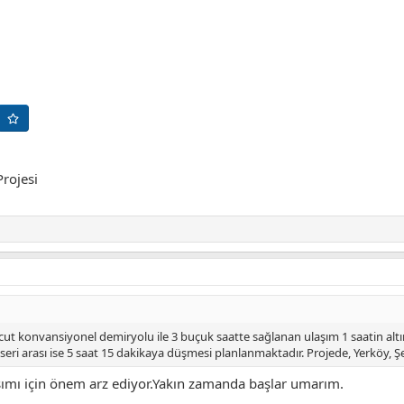
Projesi
ut konvansiyonel demiryolu ile 3 buçuk saatte sağlanan ulaşım 1 saatin altı
ri arası ise 5 saat 15 dakikaya düşmesi planlanmaktadır. Projede, Yerköy, Şefaa
şımı için önem arz ediyor.Yakın zamanda başlar umarım.