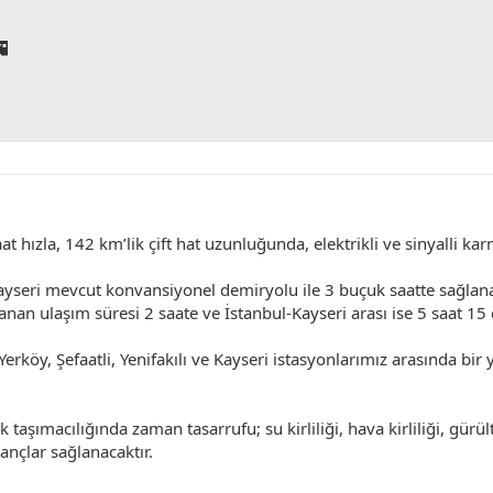

at hızla, 142 km’lik çift hat uzunluğunda, elektrikli ve sinyalli k
yseri mevcut konvansiyonel demiryolu ile 3 buçuk saatte sağlanan
anan ulaşım süresi 2 saate ve İstanbul-Kayseri arası ise 5 saat 1
, Yerköy, Şefaatli, Yenifakılı ve Kayseri istasyonlarımız arasında b
aşımacılığında zaman tasarrufu; su kirliliği, hava kirliliği, gürül
nçlar sağlanacaktır.