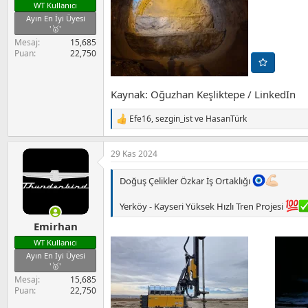
WT Kullanıcı
Ayın En İyi Üyesi
'🥇'
Mesaj
15,685
Puan
22,750
Kaynak: Oğuzhan Keşliktepe / LinkedIn
Efe16
,
sezgin_ist
ve
HasanTürk
T
e
p
29 Kas 2024
k
i
l
Doğuş Çelikler Özkar İş Ortaklığı
e
r
Yerköy - Kayseri Yüksek Hızlı Tren Projesi
:
Emirhan
WT Kullanıcı
Ayın En İyi Üyesi
'🥇'
Mesaj
15,685
Puan
22,750