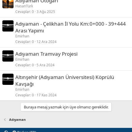
Adıyaman Otogarı
HasanTürk
Cevaplar
0
3 Ağu 2025
Adıyaman - Çelikhan İl Yolu Km:0+000 - 39+444
Arası Yapımı
Emirhan
Cevaplar
0
12 Ara 2024
Adıyaman Tramvay Projesi
Emirhan
Cevaplar
0
5 Ara 2024
Altınşehir (Adıyaman Üniversitesi) Köprülü
Kavşağı
Emirhan
Cevaplar
0
17 Kas 2024
Buraya mesaj yazmak için üye olmanız gereklidir.
Adıyaman