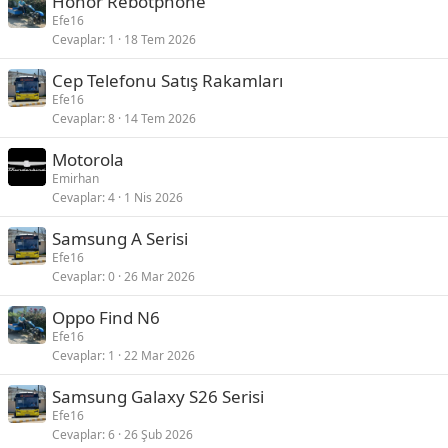
Honor Rebotphone
Efe16
Cevaplar
1
18 Tem 2026
Cep Telefonu Satış Rakamları
Efe16
Cevaplar
8
14 Tem 2026
Motorola
Emirhan
Cevaplar
4
1 Nis 2026
Samsung A Serisi
Efe16
Cevaplar
0
26 Mar 2026
Oppo Find N6
Efe16
Cevaplar
1
22 Mar 2026
Samsung Galaxy S26 Serisi
Efe16
Cevaplar
6
26 Şub 2026