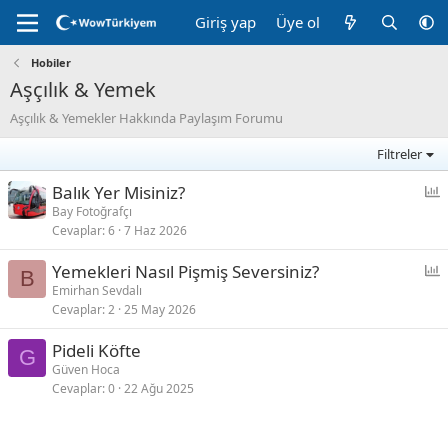
Giriş yap
Üye ol
Hobiler
Aşçılık & Yemek
Aşçılık & Yemekler Hakkında Paylaşım Forumu
Filtreler
Balık Yer Misiniz?
n
Bay Fotoğrafçı
Cevaplar
6
7 Haz 2026
k
e
Yemekleri Nasıl Pişmiş Seversiniz?
t
B
n
Emirhan Sevdalı
Cevaplar
2
25 May 2026
k
e
Pideli Köfte
t
G
Güven Hoca
Cevaplar
0
22 Ağu 2025