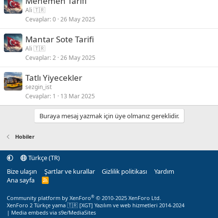
Menemen Tarifi
Ali 🇹🇷
Cevaplar
0
26 May 2025
Mantar Sote Tarifi
Ali 🇹🇷
Cevaplar
2
26 May 2025
Tatlı Yiyecekler
sezgin_ist
Cevaplar
1
13 Mar 2025
Buraya mesaj yazmak için üye olmanız gereklidir.
Hobiler
Türkçe (TR)
Bize ulaşın
Şartlar ve kurallar
Gizlilik politikası
Yardım
Ana sayfa
R
S
S
®
Community platform by XenForo
© 2010-2025 XenForo Ltd.
XenForo 2 Türkçe yama 🇹🇷 [XGT] Yazılım ve web hizmetleri 2014-2024
|
Media embeds via s9e/MediaSites