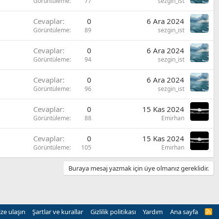
Görüntüleme
77
sezgin_ist
Cevaplar
0
6 Ara 2024
Görüntüleme
89
sezgin_ist
Cevaplar
0
6 Ara 2024
Görüntüleme
94
sezgin_ist
Cevaplar
0
6 Ara 2024
Görüntüleme
96
sezgin_ist
Cevaplar
0
15 Kas 2024
Görüntüleme
88
Emirhan
Cevaplar
0
15 Kas 2024
Görüntüleme
105
Emirhan
Buraya mesaj yazmak için üye olmanız gereklidir.
ize ulaşın
Şartlar ve kurallar
Gizlilik politikası
Yardım
Ana sayfa
R
S