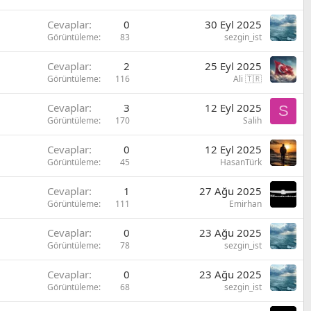
Cevaplar
0
30 Eyl 2025
Görüntüleme
83
sezgin_ist
Cevaplar
2
25 Eyl 2025
Görüntüleme
116
Ali 🇹🇷
Cevaplar
3
12 Eyl 2025
S
Görüntüleme
170
Salih
Cevaplar
0
12 Eyl 2025
Görüntüleme
45
HasanTürk
Cevaplar
1
27 Ağu 2025
Görüntüleme
111
Emirhan
Cevaplar
0
23 Ağu 2025
Görüntüleme
78
sezgin_ist
Cevaplar
0
23 Ağu 2025
Görüntüleme
68
sezgin_ist