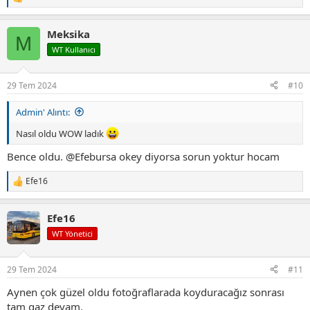
T
e
p
Meksika
k
M
i
WT Kullanıcı
l
e
r
29 Tem 2024
#10
:
Admin' Alıntı:
Nasıl oldu WOW ladık
Bence oldu.
@Efebursa
okey diyorsa sorun yoktur hocam
Efe16
T
e
p
Efe16
k
i
WT Yönetici
l
e
r
29 Tem 2024
#11
:
Aynen çok güzel oldu fotoğraflarada koyduracağız sonrası
tam gaz devam.