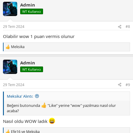
p
Admin
k
i
WT Kullanıcı
l
e
r
29 Tem 2024
#8
:
Olabilir wow 1 puan vermis olunur
Meksika
T
e
p
Admin
k
i
WT Kullanıcı
l
e
r
29 Tem 2024
#9
:
Meksika' Alıntı:
Beğeni butonunda
"Like" yerine "wow" yazılması nasıl olur
acaba?
Nasıl oldu WOW ladık
Efe16
ve
Meksika