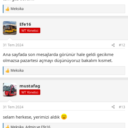
Meksika
T
e
p
Efe16
k
i
WT Yönetici
l
e
r
31 Tem 2024
#12
:
Ana sayfada son mesajlarda görünür hale geldi gecikme
olmazsa pazartesi açmayı düşünüyoruz bakalım kısmet.
Meksika
T
e
p
mustafag
k
i
WT Yönetici
l
e
r
31 Tem 2024
#13
:
selam herkese, yerimizi aldık
Meksika
,
Admin
ve
Efe16