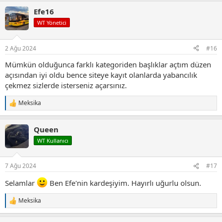
p
Efe16
k
i
WT Yönetici
l
e
r
2 Ağu 2024
#16
:
Mümkün olduğunca farklı kategoriden başlıklar açtım düzen
açısından iyi oldu bence siteye kayıt olanlarda yabancılık
çekmez sizlerde isterseniz açarsınız.
Meksika
T
e
p
Queen
k
i
WT Kullanıcı
l
e
r
7 Ağu 2024
#17
:
Selamlar
Ben Efe'nin kardeşiyim. Hayırlı uğurlu olsun.
Meksika
T
e
p