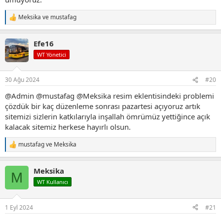
Meksika
ve
mustafag
T
e
p
Efe16
k
i
WT Yönetici
l
e
r
30 Ağu 2024
#20
:
@Admin
@mustafag
@Meksika
resim eklentisindeki problemi
çözdük bir kaç düzenleme sonrası pazartesi açıyoruz artık
sitemizi sizlerin katkılarıyla inşallah ömrümüz yettiğince açık
kalacak sitemiz herkese hayırlı olsun.
mustafag
ve
Meksika
T
e
p
Meksika
k
M
i
WT Kullanıcı
l
e
r
1 Eyl 2024
#21
: