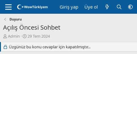
Giriş yap
Üye ol
Duyuru
Açılış Öncesi Sohbet
K
B
Admin
29 Tem 2024
o
a
n
Üzgünüz bu konu cevaplar için kapatılmıştır...
ş
u
l
y
a
u
n
B
g
a
ı
ş
ç
l
t
a
a
t
r
a
i
n
h
i