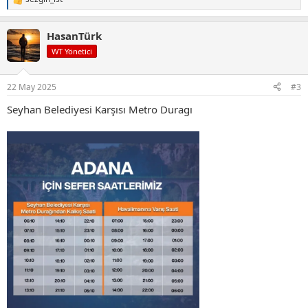
T
e
p
HasanTürk
k
i
WT Yönetici
l
e
r
22 May 2025
#3
:
Seyhan Belediyesi Karşısı Metro Duragı