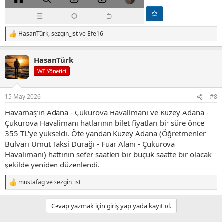
HasanTürk
,
sezgin_ist
ve
Efe16
T
e
p
HasanTürk
k
i
WT Yönetici
l
e
r
15 May 2026
#8
:
Havamaş'ın Adana - Çukurova Havalimanı ve Kuzey Adana -
Çukurova Havalimanı hatlarının bilet fiyatları bir süre önce
355 TL'ye yükseldi. Öte yandan Kuzey Adana (Öğretmenler
Bulvarı Umut Taksi Durağı - Fuar Alanı - Çukurova
Havalimanı) hattının sefer saatleri bir buçuk saatte bir olacak
şekilde yeniden düzenlendi.
mustafag
ve
sezgin_ist
T
e
p
Cevap yazmak için giriş yap yada kayıt ol.
k
i