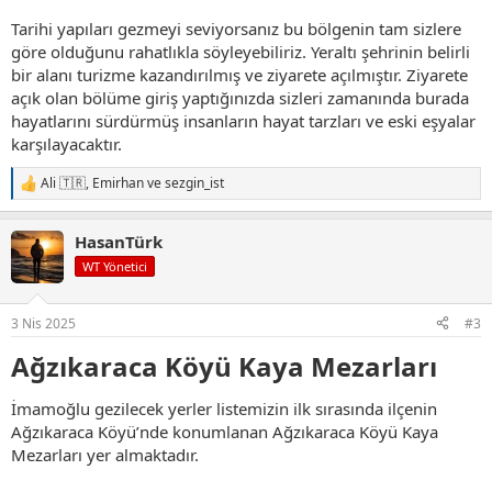
Tarihi yapıları gezmeyi seviyorsanız bu bölgenin tam sizlere
göre olduğunu rahatlıkla söyleyebiliriz. Yeraltı şehrinin belirli
bir alanı turizme kazandırılmış ve ziyarete açılmıştır. Ziyarete
açık olan bölüme giriş yaptığınızda sizleri zamanında burada
hayatlarını sürdürmüş insanların hayat tarzları ve eski eşyalar
karşılayacaktır.
Ali 🇹🇷
,
Emirhan
ve
sezgin_ist
T
e
p
HasanTürk
k
i
WT Yönetici
l
e
r
3 Nis 2025
#3
:
Ağzıkaraca Köyü Kaya Mezarları​
İmamoğlu gezilecek yerler listemizin ilk sırasında ilçenin
Ağzıkaraca Köyü’nde konumlanan Ağzıkaraca Köyü Kaya
Mezarları yer almaktadır.