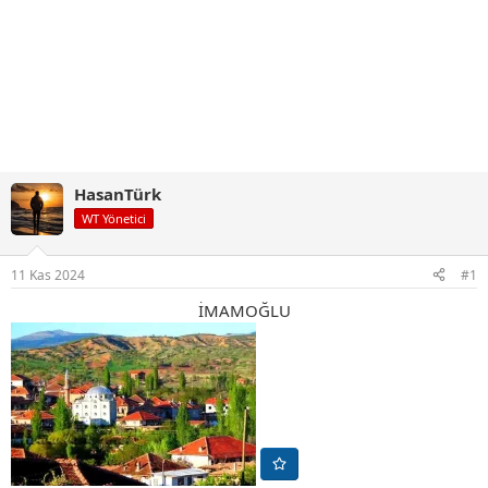
HasanTürk
WT Yönetici
11 Kas 2024
#1
İMAMOĞLU​