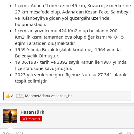
İlçemiz Adana İl merkezine 45 km, Kozan ilçe merkezine
27 km mesafede olup, Adana’dan Kozan Feke, Saimbeyli
ve Tufanbeyli’ye giden yol güzergâhı üzerinde
bulunmaktadır.
İlçemizin yüzölçümü 424 Km2 olup bu alanın 200
Km2’lik kısmı tamamen ova olup diğer kısmı %10-15
eğimli araziden oluşmaktadır.
1959 Yılında Bucak teşkilatı kurulmuş, 1964 yılında
Belediyelik Olmuştur.
19.06.1987 tarih ve 3392 sayılı Kanun ile 1987 yılında
İlçe statüsüne kavuşmuştur.
2023 yılı verilerine göre İlçemiz Nüfusu 27.341 olarak
tespit edilmiştir.
Ali 🇹🇷
,
MehmetAdana
ve
sezgin_ist
T
e
p
HasanTürk
k
i
WT Yönetici
l
e
r
7 Ocak 2025
#2