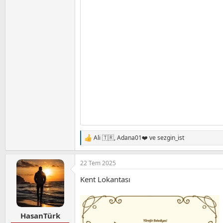
Ali 🇹🇷
,
Adana01❤️
ve
sezgin_ist
T
e
p
22 Tem 2025
k
i
Kent Lokantası
l
e
r
:
HasanTürk