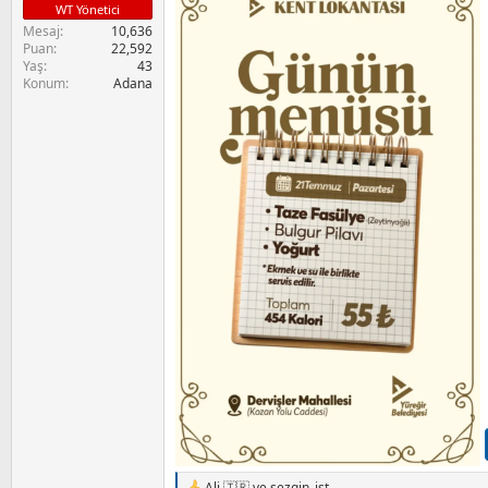
WT Yönetici
Mesaj
10,636
Puan
22,592
Yaş
43
Konum
Adana
Ali 🇹🇷
ve
sezgin_ist