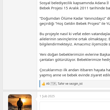
Sosyal belediyecilik kapsamında Adana İl 
Bebek Projesi 15 Aralık 2011 tarihinde baş
“Doğumdan Ölüme Kadar Yanınızdayız” diyer
geçirdiği “Hoş Geldin Bebek Projesi” ile Y
Bu projeyle nasıl ki vefat eden vatandaşla
ailelerinin sevinçlerine ortak olmaktayız.
bilgilendirmekteyiz. Amacımız ilçemizde sa
Yeni doğan bebeklerimizin evlerine Başkan
çantaları götürülüyor. Bebeklerimize hediye
Çocuklarımızı ilk andan itibaren hayata 
yapmış anne ve bebek evinde ziyaret edilm
Ali 🇹🇷
,
Tahir
ve
sezgin_ist
T
e
p
1 Şub 2025
k
i
l
e