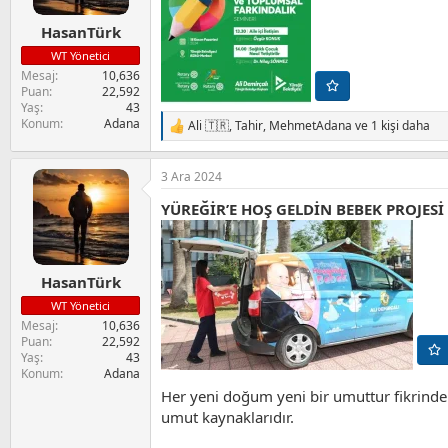
:
HasanTürk
WT Yönetici
Mesaj
10,636
Puan
22,592
Yaş
43
Konum
Adana
Ali 🇹🇷
,
Tahir
,
MehmetAdana
ve 1 kişi daha
T
e
p
3 Ara 2024
k
i
YÜREĞİR’E HOŞ GELDİN BEBEK PROJESİ
l
e
r
:
HasanTürk
WT Yönetici
Mesaj
10,636
Puan
22,592
Yaş
43
Konum
Adana
Her yeni doğum yeni bir umuttur fikrinden
umut kaynaklarıdır.