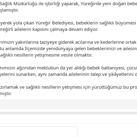
Sağlık Müdürlüğü ile işbirliği yaparak, Yüreğirde yeni doğan beb
lamıştır.
ek yola çıkan Yüreğir Belediyesi, bebeklerin sağlıklı büyümesi v
üreğirli ailelerin kapısını çalmaya devam ediyor.
rımızın yakınlarına taziyeye giderek acılarına ve kederlerine ort
 Bu anlamda İlçemizde yenidünyaya gelen bebeklerimizi ve ailesini
ğlıklı nesillerin yetişmesine vesile olmaktır.
ımızın ağzından mektubun da yer aldığı bebek battaniyesi, çocuk 
lerini sunarken, aynı zamanda ailelerinin talep ve şikâyetlerini de
hazırlamak ve sağlıklı nesillerin yetişmesi için yürüttüğümüz bu
iştir.