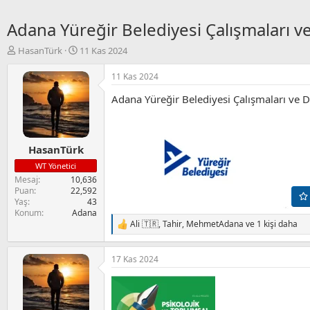
Adana Yüreğir Belediyesi Çalışmaları v
K
B
HasanTürk
11 Kas 2024
o
a
n
ş
11 Kas 2024
u
l
Adana Yüreğir Belediyesi Çalışmaları ve D
y
a
u
n
B
g
a
ı
HasanTürk
ş
ç
l
t
WT Yönetici
a
a
Mesaj
10,636
t
r
Puan
22,592
a
i
Yaş
43
n
h
Konum
Adana
i
Ali 🇹🇷
,
Tahir
,
MehmetAdana
ve 1 kişi daha
T
e
p
17 Kas 2024
k
i
l
e
r