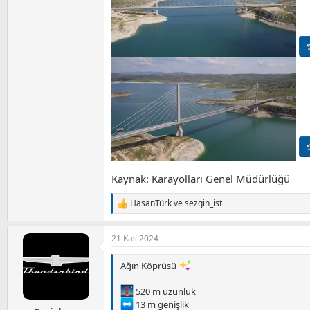
Kaynak: Karayolları Genel Müdürlüğü
HasanTürk
ve
sezgin_ist
T
e
p
21 Kas 2024
k
i
l
Ağın Köprüsü
e
r
520 m uzunluk
:
13 m genişlik