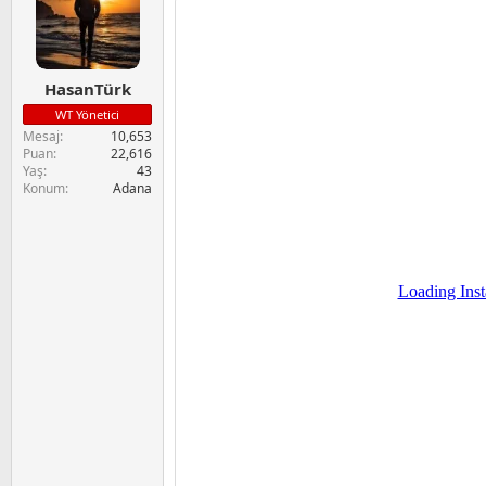
l
e
r
:
HasanTürk
WT Yönetici
Mesaj
10,653
Puan
22,616
Yaş
43
Konum
Adana