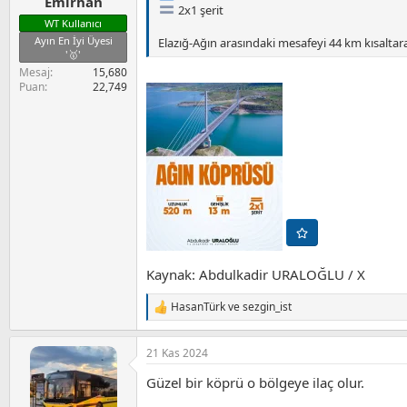
Emirhan
2x1 şerit
WT Kullanıcı
Ayın En İyi Üyesi
Elazığ-Ağın arasındaki mesafeyi 44 km kısalta
'🥇'
Mesaj
15,680
Puan
22,749
Kaynak: Abdulkadir URALOĞLU / X
HasanTürk
ve
sezgin_ist
T
e
p
21 Kas 2024
k
i
Güzel bir köprü o bölgeye ilaç olur.
l
e