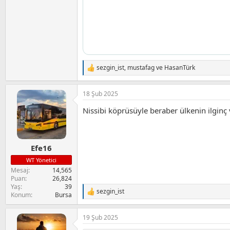
sezgin_ist
,
mustafag
ve
HasanTürk
T
e
p
18 Şub 2025
k
i
Nissibi köprüsüyle beraber ülkenin ilginç 
l
e
r
:
Efe16
WT Yönetici
Mesaj
14,565
Puan
26,824
Yaş
39
sezgin_ist
T
Konum
Bursa
e
p
19 Şub 2025
k
i