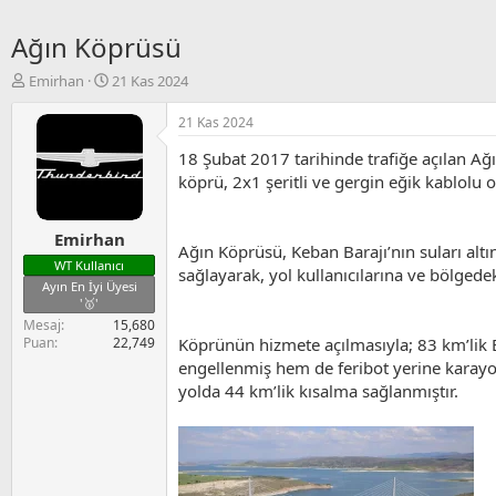
Ağın Köprüsü
K
B
Emirhan
21 Kas 2024
o
a
n
ş
21 Kas 2024
u
l
18 Şubat 2017 tarihinde trafiğe açılan A
y
a
u
n
köprü, 2x1 şeritli ve gergin eğik kablolu o
B
g
a
ı
Emirhan
ş
ç
Ağın Köprüsü, Keban Barajı’nın suları altı
l
t
WT Kullanıcı
sağlayarak, yol kullanıcılarına ve bölged
a
a
Ayın En İyi Üyesi
t
r
'🥇'
a
i
Mesaj
15,680
n
h
Köprünün hizmete açılmasıyla; 83 km’lik 
Puan
22,749
i
engellenmiş hem de feribot yerine karayol
yolda 44 km’lik kısalma sağlanmıştır.