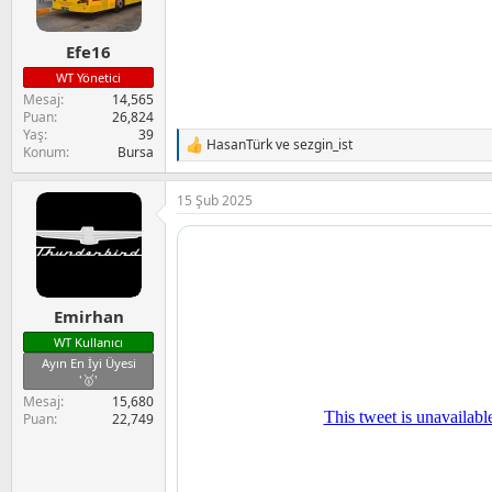
r
:
Efe16
WT Yönetici
Mesaj
14,565
Puan
26,824
Yaş
39
HasanTürk
ve
sezgin_ist
T
Konum
Bursa
e
p
15 Şub 2025
k
i
l
e
r
:
Emirhan
WT Kullanıcı
Ayın En İyi Üyesi
'🥇'
Mesaj
15,680
Puan
22,749