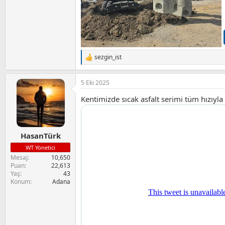
sezgin_ist
T
e
p
5 Eki 2025
k
i
Kentimizde sıcak asfalt serimi tüm hızıyla
l
e
r
:
HasanTürk
WT Yönetici
Mesaj
10,650
Puan
22,613
Yaş
43
Konum
Adana