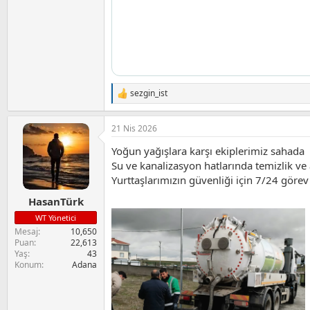
sezgin_ist
T
e
p
21 Nis 2026
k
i
Yoğun yağışlara karşı ekiplerimiz sahada
l
e
Su ve kanalizasyon hatlarında temizlik ve 
r
Yurttaşlarımızın güvenliği için 7/24 görev
:
HasanTürk
WT Yönetici
Mesaj
10,650
Puan
22,613
Yaş
43
Konum
Adana