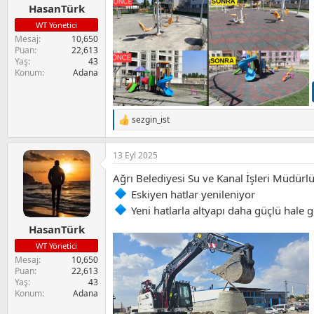
HasanTürk
WT Yönetici
Mesaj
10,650
Puan
22,613
Yaş
43
Konum
Adana
sezgin_ist
T
e
p
13 Eyl 2025
k
i
Ağrı Belediyesi Su ve Kanal İşleri Müdürlü
l
e
Eskiyen hatlar yenileniyor
r
Yeni hatlarla altyapı daha güçlü hale ge
:
HasanTürk
WT Yönetici
Mesaj
10,650
Puan
22,613
Yaş
43
Konum
Adana