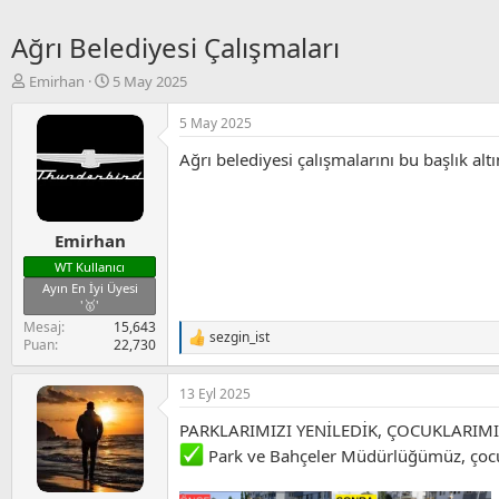
Ağrı Belediyesi Çalışmaları
K
B
Emirhan
5 May 2025
o
a
n
ş
5 May 2025
u
l
Ağrı belediyesi çalışmalarını bu başlık altı
y
a
u
n
B
g
a
ı
Emirhan
ş
ç
l
t
WT Kullanıcı
a
a
Ayın En İyi Üyesi
t
r
'🥇'
a
i
Mesaj
15,643
sezgin_ist
n
h
T
Puan
22,730
i
e
p
13 Eyl 2025
k
i
PARKLARIMIZI YENİLEDİK, ÇOCUKLARIMI
l
e
Park ve Bahçeler Müdürlüğümüz, çocukl
r
: