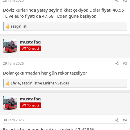
28 Tem 2025
#2
Döviz kurlarında yatay seyir dikkat çekiyor. Dolar fiyatı 40,55
TL ve euro fiyatı da 47,68 TL’den güne başlıyor...
sezgin_ist
T
e
p
mustafag
k
i
WT Yönetici
l
e
r
29 Tem 2026
#3
:
Dolar çaktırmadan her gün rekor tazeliyor
Efe16
,
sezgin_ist
ve
Emirhan Sevdalı
T
e
p
mustafag
k
i
WT Yönetici
l
e
r
30 Tem 2026
#4
:
Bu arkadaş bugünde rekor tazeledi. 47,4235₺