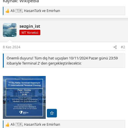
Kaynak: Wikipedia
Ali 🇹🇷
,
HasanTürk
ve
Emirhan
T
e
p
sezgin_ist
k
i
WT Yönetici
l
e
r
8 Kas 2024
#2
:
Önemli duyuru! Tüm dış hat uçuşları 10/11/2024 Pazar günü 23:59
itibariyle Terminal 2’ den gerçekleştirilecektir.
Ali 🇹🇷
,
HasanTürk
ve
Emirhan
T