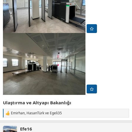
Ulaştırma ve Altyapı Bakanlığı
Emirhan
,
HasanTürk
ve
Egeli35
T
e
p
Efe16
k