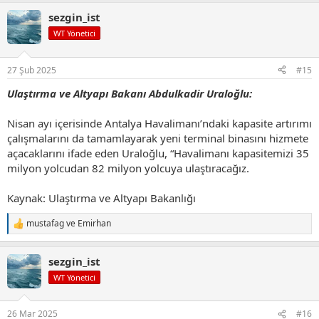
p
sezgin_ist
k
i
WT Yönetici
l
e
r
27 Şub 2025
#15
:
Ulaştırma ve Altyapı Bakanı Abdulkadir
Uraloğlu:
Nisan ayı içerisinde Antalya Havalimanı’ndaki kapasite artırımı
çalışmalarını da tamamlayarak yeni terminal binasını hizmete
açacaklarını ifade eden Uraloğlu, “Havalimanı kapasitemizi 35
milyon yolcudan 82 milyon yolcuya ulaştıracağız.
Kaynak: Ulaştırma ve Altyapı Bakanlığı
mustafag
ve
Emirhan
T
e
p
sezgin_ist
k
i
WT Yönetici
l
e
r
26 Mar 2025
#16
: