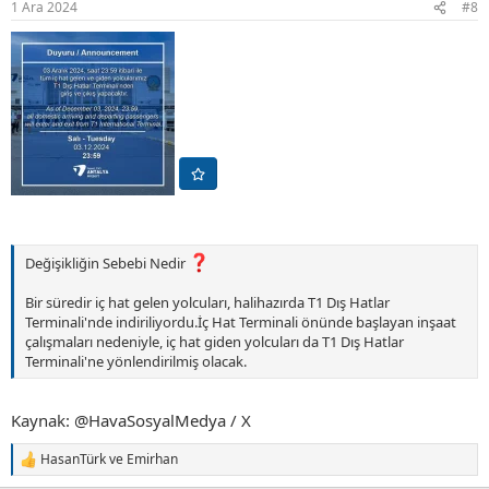
1 Ara 2024
#8
:
Değişikliğin Sebebi Nedir
Bir süredir iç hat gelen yolcuları, halihazırda T1 Dış Hatlar
Terminali'nde indiriliyordu.İç Hat Terminali önünde başlayan inşaat
çalışmaları nedeniyle, iç hat giden yolcuları da T1 Dış Hatlar
Terminali'ne yönlendirilmiş olacak.
Kaynak: @HavaSosyalMedya / X
HasanTürk
ve
Emirhan
T
e