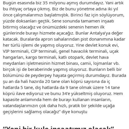
Bugün esasında biz 35 milyonu aşmış durumdayız. Yani artık
bu ihtiyaç ortaya çıkmış. Biz de bunu yönetme adına iki yıl
önce çalışmalarımızı başlatmıştık. Birinci faz için söylüyorum,
yüzde doksanları geçtik. Sene sonunda tamamen inşaatı
bitirmiş olacağız ve önümüzdeki senenin hemen ilk
günlerinde burayı hizmete açacağız. Bunlar Antalya’ya değer
katacak. Buralarda apron sahalarından pist donanımına kadar
her türlü işlemi de yapmış oluyoruz. Yine devlet konuk evi,
VIP terminali, CIP terminali, genel havacılık terminali, uçak
hangarları, kargo terminali, katlı otopark, devlet hava
meydanları işletmesinin hizmet binası, camii, lojmanlar vb.
birçok işi de beraberinde yapmış oluyoruz. Bunların belli bir
bölümünü de peyderpey hayata geçirmiş durumdayız. Burada
şu an da hali hazırda 20 tane olan köprü sayısına da iç
hatlarda 5 tane, dış hatlarda da 9 tane olmak üzere 14 tane
köprü ilave ediyoruz ve bunu 34’e yükseltmiş oluyoruz. Hem
kapasite anlamında hem de burayı kullanan insanların,
vatandaşlarımızın çok daha hızlı, pratik bir şekilde uçağa
geçişlerini sağlamış olacağız” diye konuştu
“Yeni bir kule inşaatımız olacak”​