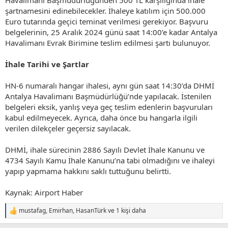
Havalimanı Başmüdürlüğünden 500 TL karşılığında ihale
şartnamesini edinebilecekler. İhaleye katılım için 500.000
Euro tutarında geçici teminat verilmesi gerekiyor. Başvuru
belgelerinin, 25 Aralık 2024 günü saat 14:00’e kadar Antalya
Havalimanı Evrak Birimine teslim edilmesi şartı bulunuyor.
İhale Tarihi ve Şartlar
HN-6 numaralı hangar ihalesi, aynı gün saat 14:30’da DHMİ
Antalya Havalimanı Başmüdürlüğü’nde yapılacak. İstenilen
belgeleri eksik, yanlış veya geç teslim edenlerin başvuruları
kabul edilmeyecek. Ayrıca, daha önce bu hangarla ilgili
verilen dilekçeler geçersiz sayılacak.
DHMİ, ihale sürecinin 2886 Sayılı Devlet İhale Kanunu ve
4734 Sayılı Kamu İhale Kanunu’na tabi olmadığını ve ihaleyi
yapıp yapmama hakkını saklı tuttuğunu belirtti.
Kaynak: Airport Haber
mustafag
,
Emirhan
,
HasanTürk
ve 1 kişi daha
T
e