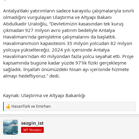
Antalya’daki yatırımların sadece karayolu çalışmalarıyla sınırlı
olmadığını vurgulayan Ulaştırma ve Altyapı Bakanı
Abdulkadir Uraloğlu, “Devletimizin kasasından tek kuruş
çıkmadan 927 milyon avro yatırım bedeliyle Antalya
Havalimanı’nda genişletme çalışmalarını da başlattık.
Havalimanımızın kapasitesini 35 milyon yolcudan 82 milyon
yolcuya yükselteceğiz. 2024 yılı içerisinde Antalya
Havalimanı’ndan 40 milyondan fazla yolcu seyahat etti. Proje
kapsamında bugüne kadar yüzde 97’lik fiziki gerçekleşme
sağladık. İnşallah önümüzdeki Nisan ayı içerisinde hizmete
almayı hedefliyoruz.” dedi.
Kaynak: Ulaştırma ve Altyapı Bakanlığı
HasanTürk
ve
Emirhan
T
e
p
sezgin_ist
k
i
WT Yönetici
l
e