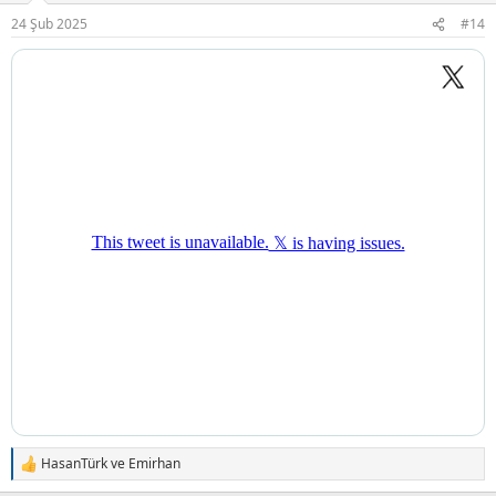
r
24 Şub 2025
#14
:
HasanTürk
ve
Emirhan
T
e