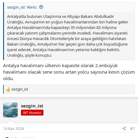
sezgin_ist' Alıntı:
Antalya’da bulunan Ulaştırma ve Altyapı Bakanı Abdulkadir
Uraloğlu, Avrupa’nın en yoğun havalimanlarından biri haline gelen
Antalya Havalimanı’nda kapasiteyi 35 milyondan 82 milyona
çıkaracak yatırım çalışmalarını yerinde inceledi. Havalimanı ziyareti
öncesi Dünya Havacılık Otoriteleriyle bir araya geldiğini hatırlatan
Bakan Uraloğlu, Antalya’nın her geçen gün daha çok büyüdüğüne
işaret ederek, Antalya Havalimanı’nın yetersiz kaldığını belirtti.
Uraloğlu, şöyle konuştu:
Antalya havalimanı ülkenin kapasite olarak 2.enbüyük
havalimanı olacak sene sonu artan yolcu sayısına kesin çözüm
oldu.
sezgin_ist
T
e
p
sezgin_ist
k
i
WT Yönetici
l
e
r
14 Kas 2024
#7
: