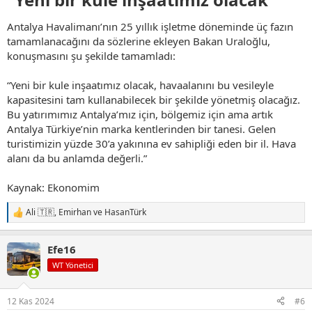
Antalya Havalimanı’nın 25 yıllık işletme döneminde üç fazın
tamamlanacağını da sözlerine ekleyen Bakan Uraloğlu,
konuşmasını şu şekilde tamamladı:
“Yeni bir kule inşaatımız olacak, havaalanını bu vesileyle
kapasitesini tam kullanabilecek bir şekilde yönetmiş olacağız.
Bu yatırımımız Antalya’mız için, bölgemiz için ama artık
Antalya Türkiye’nin marka kentlerinden bir tanesi. Gelen
turistimizin yüzde 30’a yakınına ev sahipliği eden bir il. Hava
alanı da bu anlamda değerli.”
Kaynak: Ekonomim
Ali 🇹🇷
,
Emirhan
ve
HasanTürk
T
e
p
Efe16
k
i
WT Yönetici
l
e
r
12 Kas 2024
#6
: