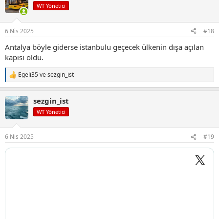
i
WT Yönetici
l
e
r
6 Nis 2025
#18
:
Antalya böyle giderse istanbulu geçecek ülkenin dışa açılan
kapısı oldu.
Egeli35
ve
sezgin_ist
T
e
p
sezgin_ist
k
i
WT Yönetici
l
e
r
6 Nis 2025
#19
: