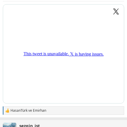
HasanTürk
ve
Emirhan
T
e
p
sezgin_ist
k