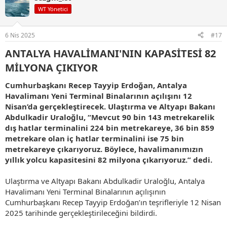
i
WT Yönetici
l
e
r
6 Nis 2025
#17
:
ANTALYA HAVALİMANI'NIN KAPASİTESİ 82
MİLYONA ÇIKIYOR​
Cumhurbaşkanı Recep Tayyip Erdoğan, Antalya
Havalimanı Yeni Terminal Binalarının açılışını 12
Nisan’da gerçekleştirecek. Ulaştırma ve Altyapı Bakanı
Abdulkadir Uraloğlu, “Mevcut 90 bin 143 metrekarelik
dış hatlar terminalini 224 bin metrekareye, 36 bin 859
metrekare olan iç hatlar terminalini ise 75 bin
metrekareye çıkarıyoruz. Böylece, havalimanımızın
yıllık yolcu kapasitesini 82 milyona çıkarıyoruz.” dedi.
Ulaştırma ve Altyapı Bakanı Abdulkadir Uraloğlu, Antalya
Havalimanı Yeni Terminal Binalarının açılışının
Cumhurbaşkanı Recep Tayyip Erdoğan’ın teşrifleriyle 12 Nisan
2025 tarihinde gerçekleştirileceğini bildirdi.