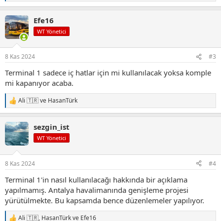
e
p
Efe16
k
i
WT Yönetici
l
e
r
8 Kas 2024
#3
:
Terminal 1 sadece iç hatlar için mi kullanılacak yoksa komple
mi kapanıyor acaba.
Ali 🇹🇷
ve
HasanTürk
T
e
p
sezgin_ist
k
i
WT Yönetici
l
e
r
8 Kas 2024
#4
:
Terminal 1'in nasıl kullanılacağı hakkında bir açıklama
yapılmamış. Antalya havalimanında genişleme projesi
yürütülmekte. Bu kapsamda bence düzenlemeler yapılıyor.
Ali 🇹🇷
,
HasanTürk
ve
Efe16
T