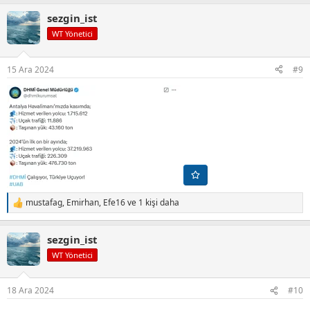
p
sezgin_ist
k
i
WT Yönetici
l
e
r
15 Ara 2024
#9
:
mustafag
,
Emirhan
,
Efe16
ve 1 kişi daha
T
e
p
sezgin_ist
k
i
WT Yönetici
l
e
r
18 Ara 2024
#10
: