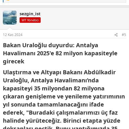
e
p
sezgin_ist
k
i
WT Yönetici
l
e
r
12 Kas 2024
#5
:
Bakan Uraloğlu duyurdu: Antalya
Havalimanı 2025'e 82 milyon kapasiteyle
girecek​
Ulaştırma ve Altyapı Bakanı Abdülkadir
Uraloğlu, Antalya Havalimanı’nda
kapasiteyi 35 milyondan 82 milyona
çıkaran genişleme ve yenileme yatırımının
yıl sonunda tamamlanacağını ifade
ederek, "Buradaki çalışmalarımızı üç faz
halinde yürüteceğiz. Birinci etapta yüzde
doksanları geçtik. Bunu yaptığımızda 35