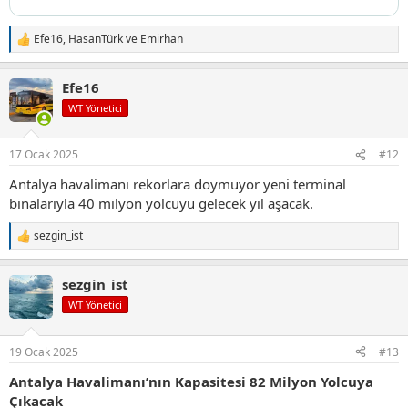
Efe16
,
HasanTürk
ve
Emirhan
T
e
p
Efe16
k
i
WT Yönetici
l
e
r
17 Ocak 2025
#12
:
Antalya havalimanı rekorlara doymuyor yeni terminal
binalarıyla 40 milyon yolcuyu gelecek yıl aşacak.
sezgin_ist
T
e
p
sezgin_ist
k
i
WT Yönetici
l
e
r
19 Ocak 2025
#13
:
Antalya Havalimanı’nın Kapasitesi 82 Milyon Yolcuya
Çıkacak