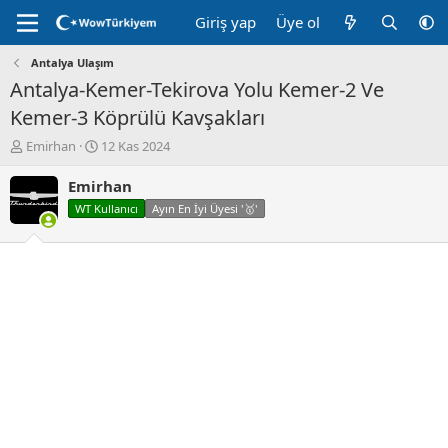
Giriş yap
Üye ol
Antalya Ulaşım
Antalya-Kemer-Tekirova Yolu Kemer-2 Ve
Kemer-3 Köprülü Kavşakları
K
B
Emirhan
12 Kas 2024
o
a
n
ş
Emirhan
u
l
WT Kullanıcı
Ayın En İyi Üyesi '🥇'
y
a
u
n
B
g
a
ı
ş
ç
l
t
a
a
t
r
a
i
n
h
i