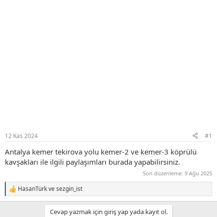
12 Kas 2024
#1
Antalya kemer tekirova yolu kemer-2 ve kemer-3 köprülü
kavşakları ile ilgili paylaşımları burada yapabilirsiniz.
Son düzenleme:
9 Ağu 2025
HasanTürk
ve
sezgin_ist
T
e
p
Cevap yazmak için giriş yap yada kayıt ol.
k