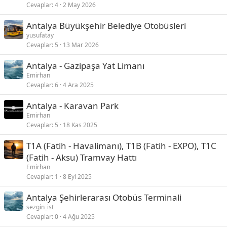
Cevaplar
4
2 May 2026
Antalya Büyükşehir Belediye Otobüsleri
yusufatay
Cevaplar
5
13 Mar 2026
Antalya - Gazipaşa Yat Limanı
Emirhan
Cevaplar
6
4 Ara 2025
Antalya - Karavan Park
Emirhan
Cevaplar
5
18 Kas 2025
T1A (Fatih - Havalimanı), T1B (Fatih - EXPO), T1C
(Fatih - Aksu) Tramvay Hattı
Emirhan
Cevaplar
1
8 Eyl 2025
Antalya Şehirlerarası Otobüs Terminali
sezgin_ist
Cevaplar
0
4 Ağu 2025