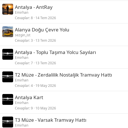
Antalya - AntRay
Emirhan
Cevaplar
8
14 Tem 2026
Alanya Doğu Çevre Yolu
sezgin_ist
Cevaplar
3
13 Tem 2026
Antalya - Toplu Taşıma Yolcu Sayıları
Emirhan
Cevaplar
7
13 Tem 2026
T2 Müze - Zerdalilik Nostaljik Tramvay Hattı
Emirhan
Cevaplar
4
19 May 2026
Antalya Kart
Emirhan
Cevaplar
9
10 May 2026
T3 Müze - Varsak Tramvay Hattı
Emirhan