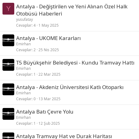
Antalya - Değiştirilen ve Yeni Alınan Özel Halk
Y
Otobüsü Haberleri
yusufatay
Cevaplar
4
1 May 2025
Antalya - UKOME Kararları
Emirhan
Cevaplar
2
25 Nis 2025
T5 Büyükşehir Belediyesi - Kundu Tramvay Hattı
Emirhan
Cevaplar
1
22 Mar 2025
Antalya - Akdeniz Üniversitesi Katlı Otoparkı
Emirhan
Cevaplar
0
13 Mar 2025
Antalya Batı Çevre Yolu
Emirhan
Cevaplar
1
12 Şub 2025
Antalya Tramvay Hat ve Durak Haritası