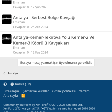
Emirhan
Cevaplar
0
12 Şub 2025
Antalya - Serbest Bölge Kavşağı
Emirhan
Cevaplar
0
25 Ara 2024
Antalya-Kemer-Tekirova Yolu Kemer-2 Ve
Kemer-3 Köprülü Kavşakları
Emirhan
Cevaplar
0
12 Kas 2024
Buraya mesaj yazmak için üye olmanız gereklidir.
Antalya
Türkçe (TR)
Bize ulaşın
Şartlar ve kurallar
Gizlilik politikası
Yardım
Ana sayfa
R
S
S
®
Community platform by XenForo
© 2010-2025 XenForo Ltd.
XenForo 2 Türkçe yama 🇹🇷 [XGT] Yazılım ve web hizmetleri 2014-2024