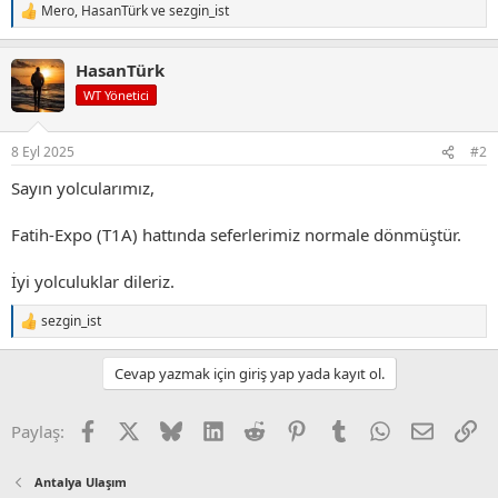
Mero
,
HasanTürk
ve
sezgin_ist
T
e
p
HasanTürk
k
i
WT Yönetici
l
e
r
8 Eyl 2025
#2
:
Sayın yolcularımız,
Fatih-Expo (T1A) hattında seferlerimiz normale dönmüştür.
İyi yolculuklar dileriz.
sezgin_ist
T
e
p
Cevap yazmak için giriş yap yada kayıt ol.
k
i
l
Facebook
X (Twitter)
Bluesky
LinkedIn
Reddit
Pinterest
Tumblr
WhatsApp
E-posta
Li
Paylaş:
e
r
:
Antalya Ulaşım