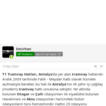
Emirhan
WT Kullanıcı
Ayın En İyi Üyesi '🥇'
13 Kas 2024
#1
T1 Tramvay Hatları
,
Antalya
'da yer alan
tramvay
hatlarıdır.
Aralık 2009 tarihinde Fatih - Meydan hattı olarak hizmete
açılmasıyla beraber, bu hali ile
Antalya
'nın ilk şehir içi çağdaş
(modern)
tramvay
hattı unvanına sahiptir. Yer altında
bulunan
Otogar
ve
Çallı
istasyonları ile viyadükte bulunan
Havalimanı ve
Aksu
istasyonları haricindeki bütün
istasyonların türü hemzemindir. Hattın 29 istasyonu