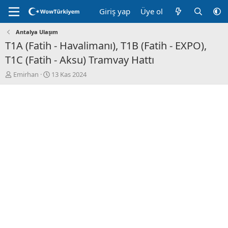
Giriş yap
Üye ol
Antalya Ulaşım
T1A (Fatih - Havalimanı), T1B (Fatih - EXPO),
T1C (Fatih - Aksu) Tramvay Hattı
K
B
Emirhan
13 Kas 2024
o
a
n
ş
u
l
y
a
u
n
B
g
a
ı
ş
ç
l
t
a
a
t
r
a
i
n
h
i