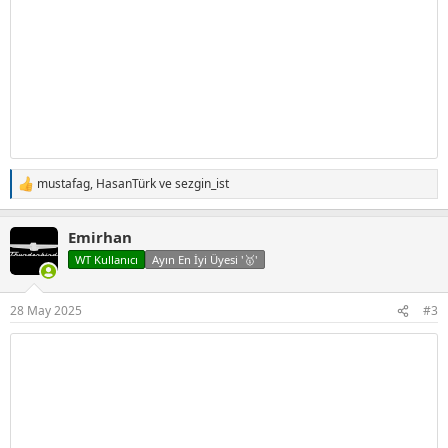
mustafag
,
HasanTürk
ve
sezgin_ist
T
e
p
Emirhan
k
i
WT Kullanıcı
Ayın En İyi Üyesi '🥇'
l
e
r
28 May 2025
#3
: