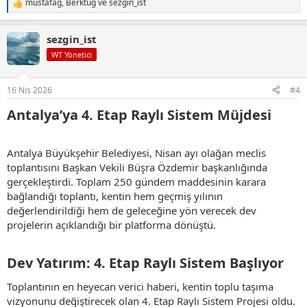
mustafag
,
Berktuğ
ve
sezgin_ist
T
e
p
sezgin_ist
k
i
WT Yönetici
l
e
r
16 Nis 2026
#4
:
Antalya’ya 4. Etap Raylı Sistem Müjdesi​
Antalya Büyükşehir Belediyesi, Nisan ayı olağan meclis
toplantısını Başkan Vekili Büşra Özdemir başkanlığında
gerçekleştirdi. Toplam 250 gündem maddesinin karara
bağlandığı toplantı, kentin hem geçmiş yılının
değerlendirildiği hem de geleceğine yön verecek dev
projelerin açıklandığı bir platforma dönüştü.
Dev Yatırım: 4. Etap Raylı Sistem Başlıyor​
Toplantının en heyecan verici haberi, kentin toplu taşıma
vizyonunu değiştirecek olan 4. Etap Raylı Sistem Projesi oldu.