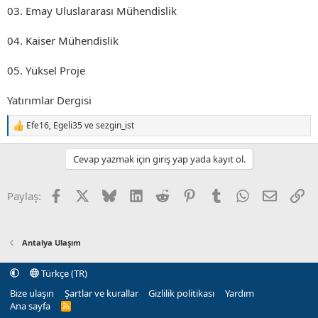
03. Emay Uluslararası Mühendislik
04. Kaiser Mühendislik
05. Yüksel Proje
Yatırımlar Dergisi
Efe16
,
Egeli35
ve
sezgin_ist
T
e
p
Cevap yazmak için giriş yap yada kayıt ol.
k
i
l
Facebook
X (Twitter)
Bluesky
LinkedIn
Reddit
Pinterest
Tumblr
WhatsApp
E-posta
Li
Paylaş:
e
r
:
Antalya Ulaşım
Türkçe (TR)
Bize ulaşın
Şartlar ve kurallar
Gizlilik politikası
Yardım
Ana sayfa
R
S