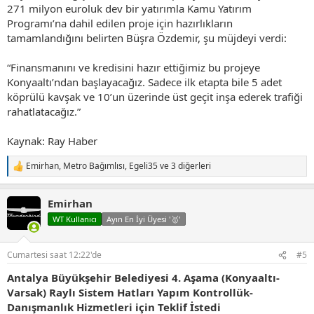
271 milyon euroluk dev bir yatırımla Kamu Yatırım
Programı’na dahil edilen proje için hazırlıkların
tamamlandığını belirten Büşra Özdemir, şu müjdeyi verdi:
“Finansmanını ve kredisini hazır ettiğimiz bu projeye
Konyaaltı’ndan başlayacağız. Sadece ilk etapta bile 5 adet
köprülü kavşak ve 10’un üzerinde üst geçit inşa ederek trafiği
rahatlatacağız.”
Kaynak: Ray Haber
Emirhan
,
Metro Bağımlısı
,
Egeli35
ve 3 diğerleri
T
e
p
Emirhan
k
i
WT Kullanıcı
Ayın En İyi Üyesi '🥇'
l
e
r
Cumartesi saat 12:22'de
#5
:
Antalya Büyükşehir Belediyesi 4. Aşama (Konyaaltı-
Varsak) Raylı Sistem Hatları Yapım Kontrollük-
Danışmanlık Hizmetleri için Teklif İstedi