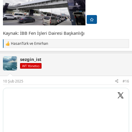
Kaynak: İBB Fen İşleri Dairesi Başkanlığı
HasanTürk
ve
Emirhan
T
e
p
sezgin_ist
k
i
WT Yönetici
l
e
r
10 Şub 2025
#16
: