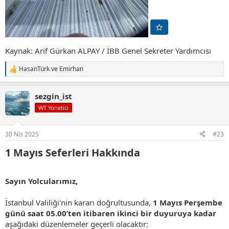
Kaynak: Arif Gürkan ALPAY / İBB Genel Sekreter Yardımcısı
HasanTürk
ve
Emirhan
T
e
p
sezgin_ist
k
i
WT Yönetici
l
e
r
30 Nis 2025
#23
:
1 Mayıs Seferleri Hakkında​
Sayın Yolcularımız,
İstanbul Valiliği'nin kararı doğrultusunda,
1 Mayıs Perşembe
günü saat 05.00’ten itibaren ikinci bir duyuruya kadar
aşağıdaki düzenlemeler geçerli olacaktır: