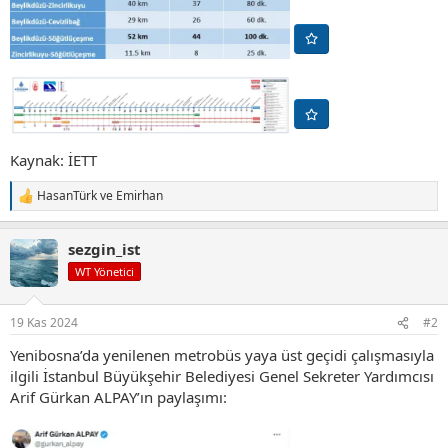
Kaynak: İETT
HasanTürk
ve
Emirhan
T
e
p
sezgin_ist
k
i
WT Yönetici
l
e
r
19 Kas 2024
#2
:
Yenibosna’da yenilenen metrobüs yaya üst geçidi çalışmasıyla
ilgili İstanbul Büyükşehir Belediyesi Genel Sekreter Yardımcısı
Arif Gürkan ALPAY’ın paylaşımı: