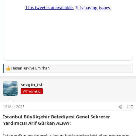
HasanTürk
ve
Emirhan
T
e
p
sezgin_ist
k
i
WT Yönetici
l
e
r
12 Mar 2025
#17
:
İstanbul Büyükşehir Belediyesi Genel Sekreter
Yardımcısı Arif Gürkan ALPAY:
İstanbul'un en önemli ulaşım hatlarından biri olan metrobüs