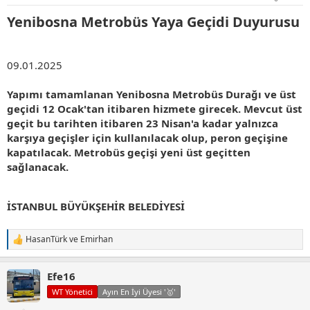
:
Yenibosna Metrobüs Yaya Geçidi Duyurusu​
09.01.2025
Yapımı tamamlanan Yenibosna Metrobüs Durağı ve üst
geçidi 12 Ocak'tan itibaren hizmete girecek. Mevcut üst
geçit bu tarihten itibaren 23 Nisan'a kadar yalnızca
karşıya geçişler için kullanılacak olup, peron geçişine
kapatılacak. Metrobüs geçişi yeni üst geçitten
sağlanacak.
İSTANBUL BÜYÜKŞEHİR BELEDİYESİ
HasanTürk
ve
Emirhan
T
e
p
Efe16
k
i
WT Yönetici
Ayın En İyi Üyesi '🥇'
l