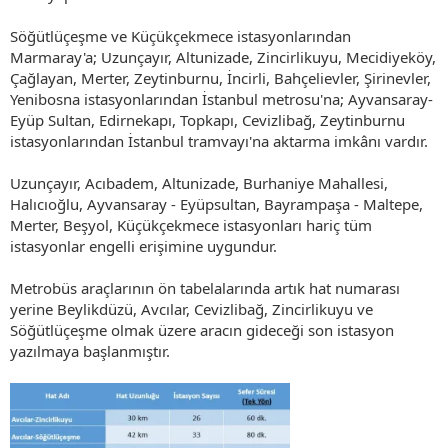
Söğütlüçeşme ve Küçükçekmece istasyonlarından
Marmaray'a; Uzunçayır, Altunizade, Zincirlikuyu, Mecidiyeköy,
Çağlayan, Merter, Zeytinburnu, İncirli, Bahçelievler, Şirinevler,
Yenibosna istasyonlarından İstanbul metrosu'na; Ayvansaray-
Eyüp Sultan, Edirnekapı, Topkapı, Cevizlibağ, Zeytinburnu
istasyonlarından İstanbul tramvayı'na aktarma imkânı vardır.
Uzunçayır, Acıbadem, Altunizade, Burhaniye Mahallesi,
Halıcıoğlu, Ayvansaray - Eyüpsultan, Bayrampaşa - Maltepe,
Merter, Beşyol, Küçükçekmece istasyonları hariç tüm
istasyonlar engelli erişimine uygundur.
Metrobüs araçlarının ön tabelalarında artık hat numarası
yerine Beylikdüzü, Avcılar, Cevizlibağ, Zincirlikuyu ve
Söğütlüçeşme olmak üzere aracın gideceği son istasyon
yazılmaya başlanmıştır.