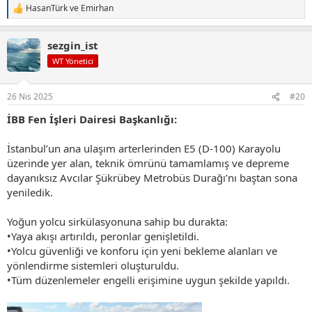
HasanTürk
ve
Emirhan
T
e
p
sezgin_ist
k
i
WT Yönetici
l
e
r
26 Nis 2025
#20
:
İBB Fen İşleri Dairesi Başkanlığı:
İstanbul’un ana ulaşım arterlerinden E5 (D-100) Karayolu
üzerinde yer alan, teknik ömrünü tamamlamış ve depreme
dayanıksız Avcılar Şükrübey Metrobüs Durağı’nı baştan sona
yeniledik.
Yoğun yolcu sirkülasyonuna sahip bu durakta:
•Yaya akışı artırıldı, peronlar genişletildi.
•Yolcu güvenliği ve konforu için yeni bekleme alanları ve
yönlendirme sistemleri oluşturuldu.
•Tüm düzenlemeler engelli erişimine uygun şekilde yapıldı.