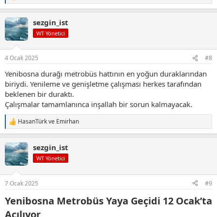
e
p
sezgin_ist
k
i
WT Yönetici
l
e
r
4 Ocak 2025
#8
:
Yenibosna durağı metrobüs hattının en yoğun duraklarından
biriydi. Yenileme ve genişletme çalışması herkes tarafından
beklenen bir duraktı.
Çalışmalar tamamlanınca inşallah bir sorun kalmayacak.
HasanTürk
ve
Emirhan
T
e
p
sezgin_ist
k
i
WT Yönetici
l
e
r
7 Ocak 2025
#9
:
Yenibosna Metrobüs Yaya Geçidi 12 Ocak’ta
Açılıyor​