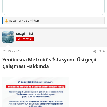
HasanTürk
ve
Emirhan
T
e
p
sezgin_ist
k
i
WT Yönetici
l
e
r
29 Ocak 2025
#14
:
Yenibosna Metrobüs İstasyonu Üstgeçit
Çalışması Hakkında​