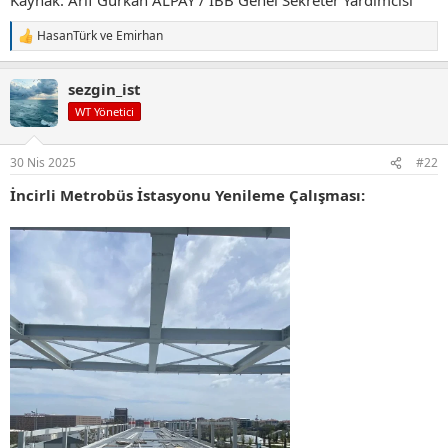
HasanTürk
ve
Emirhan
T
e
p
sezgin_ist
k
i
WT Yönetici
l
e
r
30 Nis 2025
#22
:
İncirli Metrobüs İstasyonu Yenileme Çalışması: