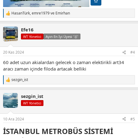
HasanTürk
,
emre1979
ve
Emirhan
T
e
p
Efe16
k
i
WT Yönetici
Ayın En İyi Üyesi '🥇'
l
e
r
20 Kas 2024
#4
:
60 adet uzun akialardan gelecek o zaman elektirikli art34
aracı zaman içinde filoda artacak belliki
sezgin_ist
T
e
p
sezgin_ist
k
i
WT Yönetici
l
e
r
10 Ara 2024
#5
:
İSTANBUL METROBÜS SİSTEMİ