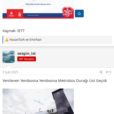
Kaynak: İETT
HasanTürk
ve
Emirhan
T
e
p
sezgin_ist
k
i
WT Yönetici
l
e
r
5 Şub 2025
#15
:
Yenilenen Yenibosna Yenibosna Metrobüs Durağı Üst Geçidi