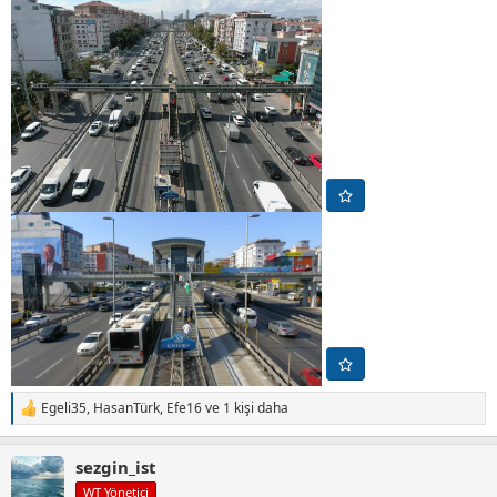
Egeli35
,
HasanTürk
,
Efe16
ve 1 kişi daha
T
e
p
sezgin_ist
k
i
WT Yönetici