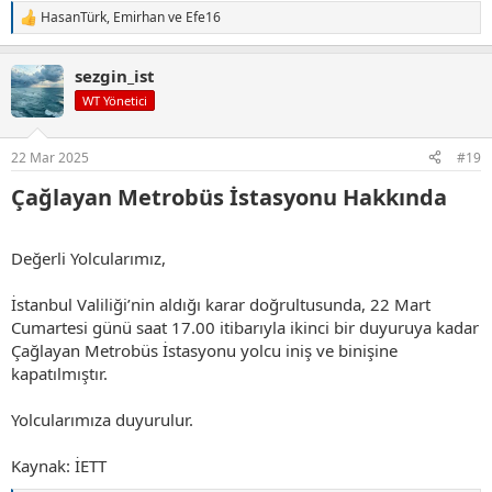
HasanTürk
,
Emirhan
ve
Efe16
T
e
p
sezgin_ist
k
i
WT Yönetici
l
e
r
22 Mar 2025
#19
:
Çağlayan Metrobüs İstasyonu Hakkında​
Değerli Yolcularımız,
İstanbul Valiliği’nin aldığı karar doğrultusunda, 22 Mart
Cumartesi günü saat 17.00 itibarıyla ikinci bir duyuruya kadar
Çağlayan Metrobüs İstasyonu yolcu iniş ve binişine
kapatılmıştır.
Yolcularımıza duyurulur.
Kaynak: İETT