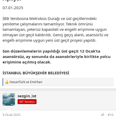
07.01.2025
İBB Yenibosna Metrobüs Durağı ve üst geçitlerindeki
yenileme çalışmalarını tamamlıyor. Teknik ömrünü
tamamlayan, yetersiz kapasiteli ve engelli erişimine uygun
olmayan üst geçit kaldırıldı. Geniş geçiş alanlı, asansörlü ve
engelli erişimine uygun yeni üst geçit projesi yapıldı.
Son düzenlemelerin yapıldığı üst geçit 12 Ocak’ta
asansörsüz, ay sonunda da asansörleriyle birlikte yolcu
erişimine açılmış olacak.
İSTANBUL BÜYÜKŞEHİR BELEDİYESİ
HasanTürk
ve
Emirhan
T
e
p
sezgin_ist
k
i
WT Yönetici
l
e
r
9 Ocak 2025
#10