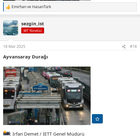
Emirhan
ve
HasanTürk
T
e
p
sezgin_ist
k
i
WT Yönetici
l
e
r
18 Mar 2025
#18
:
Ayvansaray Durağı
: İrfan Demet / İETT Genel Müdürü