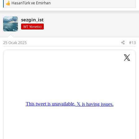
HasanTürk
ve
Emirhan
T
e
p
sezgin_ist
k
i
WT Yönetici
l
e
r
25 Ocak 2025
#13
: