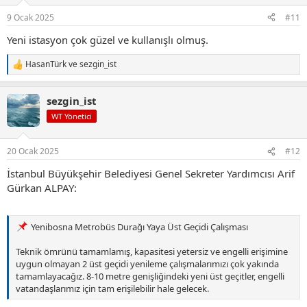
e
r
9 Ocak 2025
#11
:
Yeni istasyon çok güzel ve kullanışlı olmuş.
HasanTürk
ve
sezgin_ist
T
e
p
sezgin_ist
k
i
WT Yönetici
l
e
r
20 Ocak 2025
#12
:
İstanbul Büyükşehir Belediyesi Genel Sekreter Yardımcısı Arif
Gürkan ALPAY:
Yenibosna Metrobüs Durağı Yaya Üst Geçidi Çalışması
Teknik ömrünü tamamlamış, kapasitesi yetersiz ve engelli erişimine
uygun olmayan 2 üst geçidi yenileme çalışmalarımızı çok yakında
tamamlayacağız. 8-10 metre genişliğindeki yeni üst geçitler, engelli
vatandaşlarımız için tam erişilebilir hale gelecek.