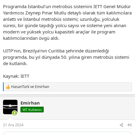
Programda İstanbul’un metrobüs sistemini İETT Genel Müdür
Yardımcısı Zeynep Pınar Mutlu detaylı olarak tüm katılımcılara
anlattı ve İstanbul metrobüs sistemi; uzunluğu, yolculuk
süresi, bir günde taşıdığı yolcu sayısı ve sisteme yeni alınan
modern ve yüksek yolcu kapasiteli araçlar ile program
katılımcılarından övgü aldı.
UITP’nin, Brezilya’nın Curitiba şehrinde düzenlediği
programda, bu yıl dünyada 50. yılına giren metrobüs sistemi
de kutlandı.
Kaynak: İETT
HasanTürk
ve
Emirhan
T
e
p
Emirhan
k
i
WT Kullanıcı
l
e
r
21 Ara 2024
#6
: