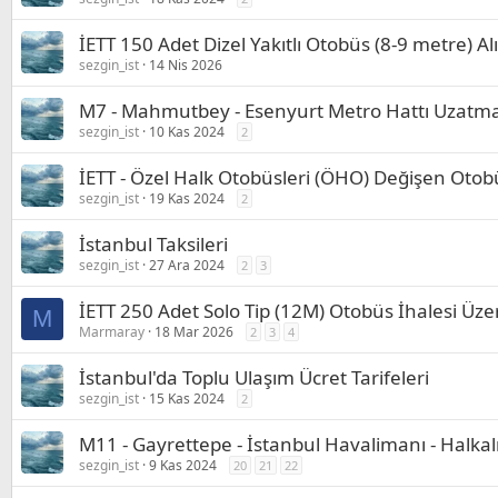
İETT 150 Adet Dizel Yakıtlı Otobüs (8-9 metre) Al
sezgin_ist
14 Nis 2026
M7 - Mahmutbey - Esenyurt Metro Hattı Uzatma
sezgin_ist
10 Kas 2024
2
İETT - Özel Halk Otobüsleri (ÖHO) Değişen Otob
sezgin_ist
19 Kas 2024
2
İstanbul Taksileri
sezgin_ist
27 Ara 2024
2
3
İETT 250 Adet Solo Tip (12M) Otobüs İhalesi Üz
M
Marmaray
18 Mar 2026
2
3
4
İstanbul'da Toplu Ulaşım Ücret Tarifeleri
sezgin_ist
15 Kas 2024
2
M11 - Gayrettepe - İstanbul Havalimanı - Halkal
sezgin_ist
9 Kas 2024
20
21
22