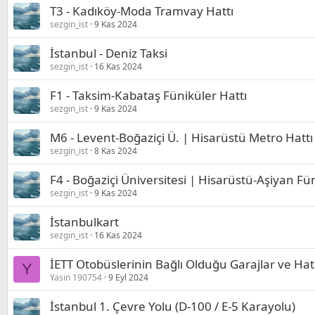
T3 - Kadıköy-Moda Tramvay Hattı
sezgin_ist
9 Kas 2024
İstanbul - Deniz Taksi
sezgin_ist
16 Kas 2024
F1 - Taksim-Kabataş Füniküler Hattı
sezgin_ist
9 Kas 2024
M6 - Levent-Boğaziçi Ü. | Hisarüstü Metro Hattı
sezgin_ist
8 Kas 2024
F4 - Boğaziçi Üniversitesi | Hisarüstü-Aşiyan Fü
sezgin_ist
9 Kas 2024
İstanbulkart
sezgin_ist
16 Kas 2024
İETT Otobüslerinin Bağlı Olduğu Garajlar ve Hat
Y
Yasin 190754
9 Eyl 2024
İstanbul 1. Çevre Yolu (D-100 / E-5 Karayolu)