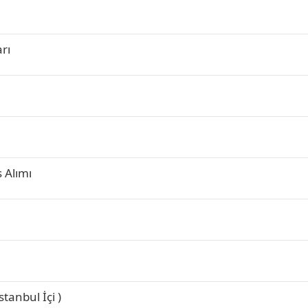
rı
s Alımı
stanbul İçi )