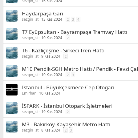
sezgin_ist
16 Kas 2024
Haydarpaşa Garı
sezgin_ist
13 Kas 2024
2
3
4
T7 Eyüpsultan - Bayrampaşa Tramvay Hattı
sezgin_ist
10 Kas 2024
2
T6 - Kazlıçeşme - Sirkeci Tren Hattı
sezgin_ist
9 Kas 2024
2
M10 Pendik-SGH Metro Hattı / Pendik - Fevzi Ç
sezgin_ist
10 Kas 2024
2
3
İstanbul - Büyükçekmece Cep Otogarı
Emirhan
10 Kas 2024
İSPARK - İstanbul Otopark İşletmeleri
sezgin_ist
19 Kas 2024
2
M3 - Bakırköy-Kayaşehir Metro Hattı
sezgin_ist
8 Kas 2024
2
3