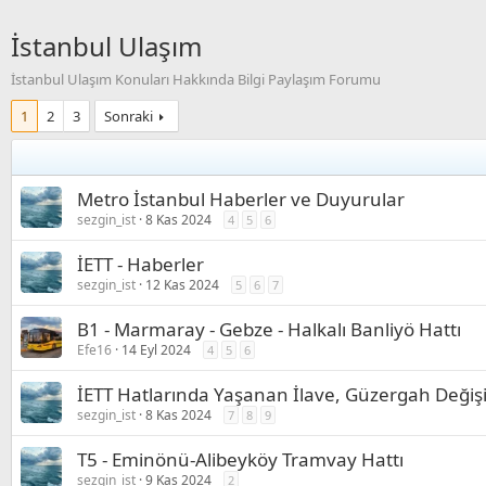
İstanbul Ulaşım
İstanbul Ulaşım Konuları Hakkında Bilgi Paylaşım Forumu
1
2
3
Sonraki
Metro İstanbul Haberler ve Duyurular
sezgin_ist
8 Kas 2024
4
5
6
İETT - Haberler
sezgin_ist
12 Kas 2024
5
6
7
B1 - Marmaray - Gebze - Halkalı Banliyö Hattı
Efe16
14 Eyl 2024
4
5
6
İETT Hatlarında Yaşanan İlave, Güzergah Değişik
sezgin_ist
8 Kas 2024
7
8
9
T5 - Eminönü-Alibeyköy Tramvay Hattı
sezgin_ist
9 Kas 2024
2