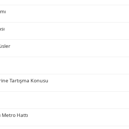
ımı
sı
üsler
erine Tartışma Konusu
ı Metro Hattı