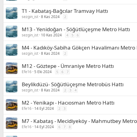
T1 - Kabataş-Bağcılar Tramvay Hattı
sezgin_ist
8 Kas 2024
2
M13 - Yenidoğan - Söğütlüçeşme Metro Hattı
sezgin_ist
10 Kas 2024
4
5
6
M4 - Kadıköy-Sabiha Gökçen Havalimanı Metro 
sezgin_ist
8 Kas 2024
2
M12 - Göztepe - Ümraniye Metro Hattı
Efe16
5 Eki 2024
5
6
7
Beylikdüzü- Söğütlüçeşme Metrobüs Hattı
sezgin_ist
8 Kas 2024
2
3
4
M2 - Yenikapı - Hacıosman Metro Hattı
Efe16
14 Eyl 2024
2
3
M7 - Kabataş - Mecidiyeköy - Mahmutbey Metro
Efe16
14 Eyl 2024
6
7
8