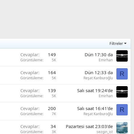
Filtreler
Cevaplar
149
Dün 17:30 da
Görüntüleme
5K
Emirhan
Cevaplar
164
Dün 12:33 da
R
Görüntüleme
5K
Reşat Kanburoğlu
Cevaplar
139
Salı saat 19:24'de
Görüntüleme
5K
Emirhan
Cevaplar
200
Salı saat 16:41'de
R
Görüntüleme
7K
Reşat Kanburoğlu
Cevaplar
34
Pazartesi saat 23:03'de
Görüntüleme
3K
sezgin_ist