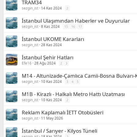
TRAM34
sezgin_ist
14 Kas 2024
2
İstanbul Ulaşımından Haberler ve Duyurular
sezgin_ist
8 Kas 2024
15
16
17
İstanbul UKOME Kararları
sezgin_ist
28 Kas 2024
İstanbul Şehir Hatları
Efe16
28 Ağu 2024
2
3
M14 - Altunizade-Çamlıca Camii-Bosna Bulvarı
sezgin_ist
10 Kas 2024
3
4
5
M1B - Kirazlı - Halkalı Metro Hattı Uzatması
sezgin_ist
10 Kas 2024
2
Reklam Kaplamalı İETT Otobüsleri
sezgin_ist
11 May 2026
İstanbul / Sarıyer - Kilyos Tüneli
sezgin_ist
18 Kas 2024
2