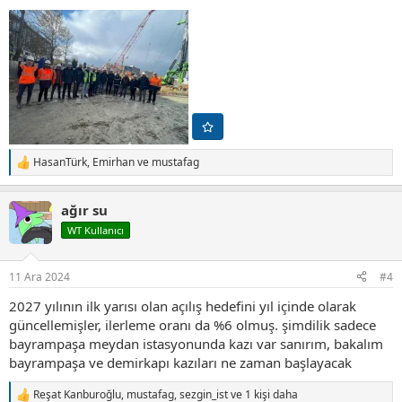
HasanTürk
,
Emirhan
ve
mustafag
T
e
p
ağır su
k
i
WT Kullanıcı
l
e
r
11 Ara 2024
#4
:
2027 yılının ilk yarısı olan açılış hedefini yıl içinde olarak
güncellemişler, ilerleme oranı da %6 olmuş. şimdilik sadece
bayrampaşa meydan istasyonunda kazı var sanırım, bakalım
bayrampaşa ve demirkapı kazıları ne zaman başlayacak
Reşat Kanburoğlu
,
mustafag
,
sezgin_ist
ve 1 kişi daha
T