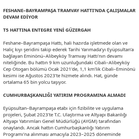
FESHANE–BAYRAMPAŞA TRAMVAY HATTI’NDA ÇALIŞMALAR
DEVAM EDİYOR
T5 HATTINA ENTEGRE YENİ GÜZERGAH
Feshane–Bayrampaşa Hattı, hali hazırda işletmede olan ve
Haliç kıyı şeridini takip ederek Tarihi Yarımada’yı Eyüpsultan’a
bağlayan Eminönü–Alibeyköy Tramvay Hattı’nın devamı
niteliğinde. Bu hattın 9 km uzunluğundaki Cibali–Alibeyköy
Cep Otogarı bölümü Ocak 2021’de, 1,1 km’lik Cibali–Eminönü
kesimi ise Ağustos 2023’te hizmete alındı. Hat, günde
ortalama 65 bin yolcu taşıyor.
CUMHURBAŞKANLIĞI YATIRIM PROGRAMINA ALMADI
Eyüpsultan–Bayrampaşa etabı için fizibilite ve uygulama
projeleri, Şubat 2023’te T.C. Ulaştırma ve Altyapı Bakanlığı
Altyapı Yatırımları Genel Müdürlüğü (AYGM) tarafından
onaylandı. Ancak hattın Cumhurbaşkanlığı Yatırım
Programı’na alınması amacıyla 2023–2025 döneminde