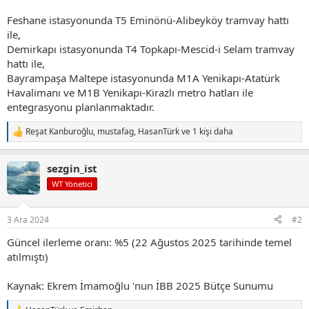
Feshane istasyonunda T5 Eminönü-Alibeyköy tramvay hattı
ile,
Demirkapı istasyonunda T4 Topkapı-Mescid-i Selam tramvay
hattı ile,
Bayrampaşa Maltepe istasyonunda M1A Yenikapı-Atatürk
Havalimanı ve M1B Yenikapı-Kirazlı metro hatları ile
entegrasyonu planlanmaktadır.
Reşat Kanburoğlu
,
mustafag
,
HasanTürk
ve 1 kişi daha
T
e
p
sezgin_ist
k
i
WT Yönetici
l
e
r
3 Ara 2024
#2
:
Güncel ilerleme oranı: %5 (22 Ağustos 2025 tarihinde temel
atılmıştı)
Kaynak: Ekrem İmamoğlu 'nun İBB 2025 Bütçe Sunumu