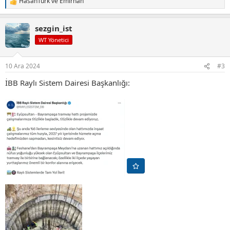
HasanTürk
ve
Emirhan
T
e
p
sezgin_ist
k
i
WT Yönetici
l
e
r
10 Ara 2024
#3
:
İBB Raylı Sistem Dairesi Başkanlığı: