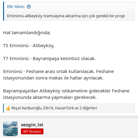
Efe' Alıntı:
Eminönü-alibeyköy tramvayına aktarma için çok gerekli bir proje
Hat tamamlandığında;
T5 Eminönü - Alibeyköy,
T7 Eminönü - Bayrampaşa kesintisiz olacak.
Eminönü - Feshane arası ortak kullanılacak. Feshane
istasyonundan sonra makas ile hatlar ayrılacak.
Bayrampaşa'dan Alibeyköy istikametine gidecekler Feshane
istasyonunda aktarma yapmaları gerekecek.
Reşat Kanburoğlu
,
Efe16
,
HasanTürk
ve 2 diğerleri
T
e
p
sezgin_ist
k
i
WT Yönetici
l