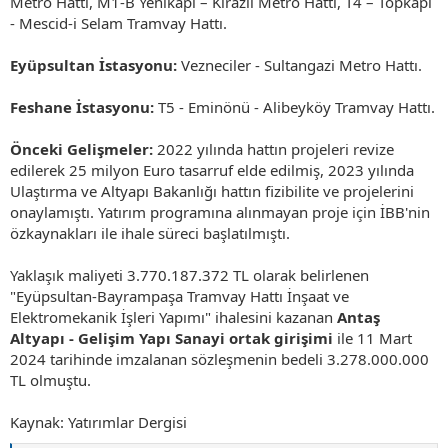
Metro Hattı, M1-B Yenikapı – Kirazlı Metro Hattı, T4 – Topkapı
- Mescid-i Selam Tramvay Hattı.
Eyüpsultan İstasyonu:
Vezneciler - Sultangazi Metro Hattı.
Feshane İstasyonu:
T5 - Eminönü - Alibeyköy Tramvay Hattı.
Önceki Gelişmeler:
2022 yılında hattın projeleri revize
edilerek 25 milyon Euro tasarruf elde edilmiş, 2023 yılında
Ulaştırma ve Altyapı Bakanlığı hattın fizibilite ve projelerini
onaylamıştı. Yatırım programına alınmayan proje için İBB'nin
özkaynakları ile ihale süreci başlatılmıştı.
Yaklaşık maliyeti 3.770.187.372 TL olarak belirlenen
"Eyüpsultan-Bayrampaşa Tramvay Hattı İnşaat ve
Elektromekanik İşleri Yapımı" ihalesini kazanan
Antaş
Altyapı - Gelişim Yapı Sanayi ortak girişimi
ile 11 Mart
2024 tarihinde imzalanan sözleşmenin bedeli 3.278.000.000
TL olmuştu.
Kaynak: Yatırımlar Dergisi