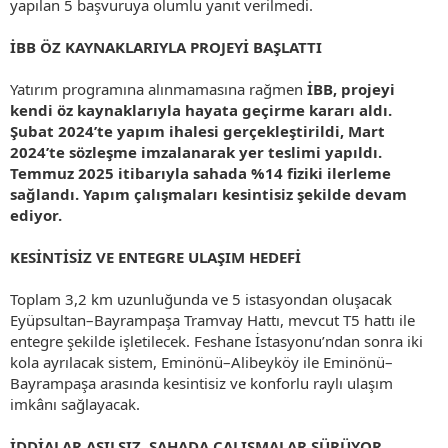
yapılan 5 başvuruya olumlu yanıt verilmedi.
İBB ÖZ KAYNAKLARIYLA PROJEYİ BAŞLATTI
Yatırım programına alınmamasına rağmen
İBB, projeyi
kendi öz kaynaklarıyla hayata geçirme kararı aldı.
Şubat 2024’te yapım ihalesi gerçekleştirildi, Mart
2024’te sözleşme imzalanarak yer teslimi yapıldı.
Temmuz 2025 itibarıyla sahada %14 fiziki ilerleme
sağlandı. Yapım çalışmaları kesintisiz şekilde devam
ediyor.
KESİNTİSİZ VE ENTEGRE ULAŞIM HEDEFİ
Toplam 3,2 km uzunluğunda ve 5 istasyondan oluşacak
Eyüpsultan–Bayrampaşa Tramvay Hattı, mevcut T5 hattı ile
entegre şekilde işletilecek. Feshane İstasyonu’ndan sonra iki
kola ayrılacak sistem, Eminönü–Alibeyköy ile Eminönü–
Bayrampaşa arasında kesintisiz ve konforlu raylı ulaşım
imkânı sağlayacak.
İDDİALAR ASILSIZ, SAHADA ÇALIŞMALAR SÜRÜYOR