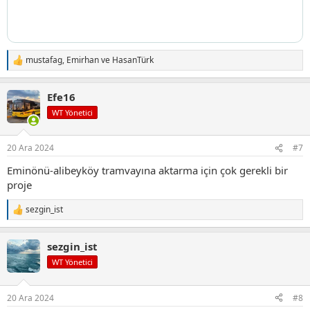
mustafag
,
Emirhan
ve
HasanTürk
T
e
p
Efe16
k
i
WT Yönetici
l
e
r
20 Ara 2024
#7
:
Eminönü-alibeyköy tramvayına aktarma için çok gerekli bir
proje
sezgin_ist
T
e
p
sezgin_ist
k
i
WT Yönetici
l
e
r
20 Ara 2024
#8
: