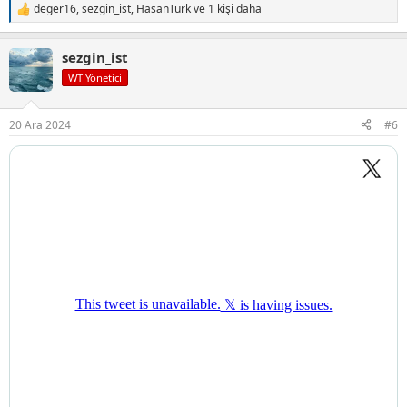
deger16
,
sezgin_ist
,
HasanTürk
ve 1 kişi daha
T
e
p
sezgin_ist
k
i
WT Yönetici
l
e
r
20 Ara 2024
#6
: