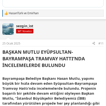
HasanTürk
ve
Emirhan
T
e
p
sezgin_ist
k
i
WT Yönetici
l
e
r
25 Ocak 2025
#11
:
BAŞKAN MUTLU EYÜPSULTAN-
BAYRAMPAŞA TRAMVAY HATTI’NDA
İNCELEMELERDE BULUNDU​
Bayrampaşa Belediye Başkanı Hasan Mutlu, yapımı
büyük bir hızla devam eden Eyüpsultan-Bayrampaşa
Tramvay Hattı’nda incelemelerde bulundu. Projenin
başarılı bir şekilde devam ettiğini söyleyen Başkan
Mutlu, “İstanbul Büyükşehir Belediyemiz (İBB)
tarafından yürütülen projede her şey planlandığı gibi