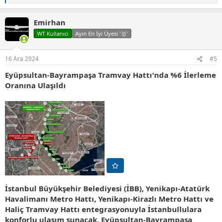
e
p
Emirhan
k
i
WT Kullanıcı
Ayın En İyi Üyesi '🥇'
l
e
r
16 Ara 2024
#5
:
Eyüpsultan-Bayrampaşa Tramvay Hattı'nda %6 İlerleme
Oranına Ulaşıldı
İstanbul Büyükşehir Belediyesi (İBB), Yenikapı-Atatürk
Havalimanı Metro Hattı, Yenikapı-Kirazlı Metro Hattı ve
Haliç Tramvay Hattı entegrasyonuyla İstanbullulara
konforlu ulaşım sunacak. Eyüpsultan-Bayrampaşa