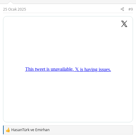
e
r
25 Ocak 2025
#9
:
HasanTürk
ve
Emirhan
T