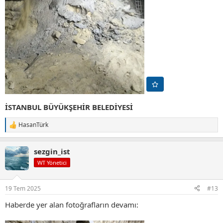
İSTANBUL BÜYÜKŞEHİR BELEDİYESİ
HasanTürk
T
e
p
sezgin_ist
k
i
WT Yönetici
l
e
r
19 Tem 2025
#13
:
Haberde yer alan fotoğrafların devamı: