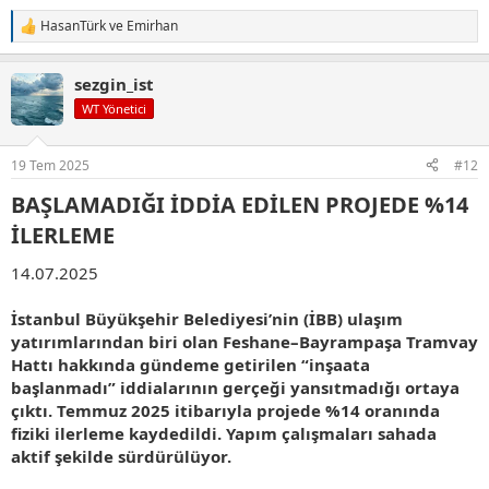
HasanTürk
ve
Emirhan
T
e
p
sezgin_ist
k
i
WT Yönetici
l
e
r
19 Tem 2025
#12
:
BAŞLAMADIĞI İDDİA EDİLEN PROJEDE %14
İLERLEME​
14.07.2025
İstanbul Büyükşehir Belediyesi’nin (İBB) ulaşım
yatırımlarından biri olan Feshane–Bayrampaşa Tramvay
Hattı hakkında gündeme getirilen “inşaata
başlanmadı” iddialarının gerçeği yansıtmadığı ortaya
çıktı. Temmuz 2025 itibarıyla projede %14 oranında
fiziki ilerleme kaydedildi. Yapım çalışmaları sahada
aktif şekilde sürdürülüyor.