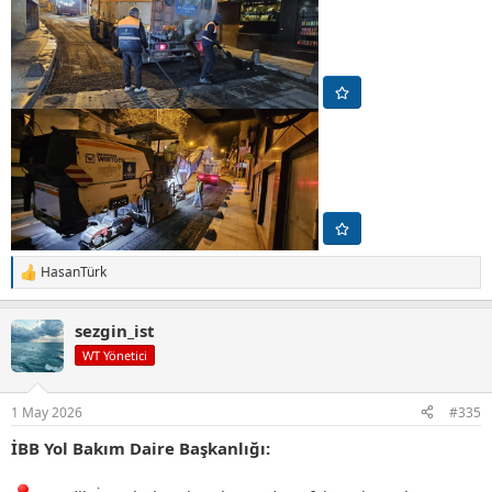
HasanTürk
T
e
p
sezgin_ist
k
i
WT Yönetici
l
e
r
1 May 2026
#335
:
İBB Yol Bakım Daire Başkanlığı: