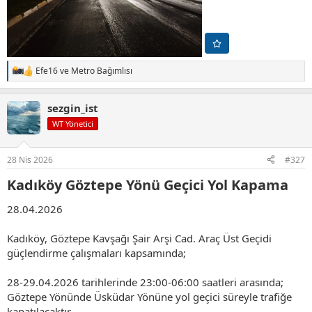
Efe16
ve
Metro Bağımlısı
T
e
p
sezgin_ist
k
i
WT Yönetici
l
e
r
28 Nis 2026
#327
:
Kadıköy Göztepe Yönü Geçici Yol Kapama​
28.04.2026
Kadıköy, Göztepe Kavşağı Şair Arşi Cad. Araç Üst Geçidi
güçlendirme çalışmaları kapsamında;
28-29.04.2026 tarihlerinde 23:00-06:00 saatleri arasında;
Göztepe Yönünde Üsküdar Yönüne yol geçici süreyle trafiğe
kapatılacaktır.