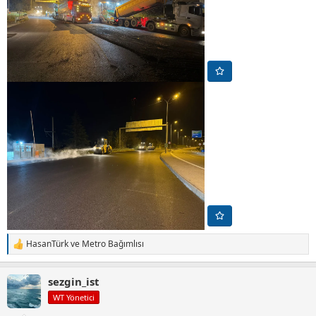
HasanTürk
ve
Metro Bağımlısı
T
e
p
sezgin_ist
k
i
WT Yönetici
l
e