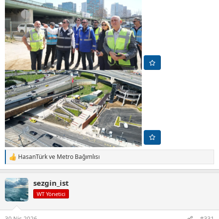
HasanTürk
ve
Metro Bağımlısı
T
e
p
sezgin_ist
k
i
WT Yönetici
l
e
r
30 Nis 2026
#331