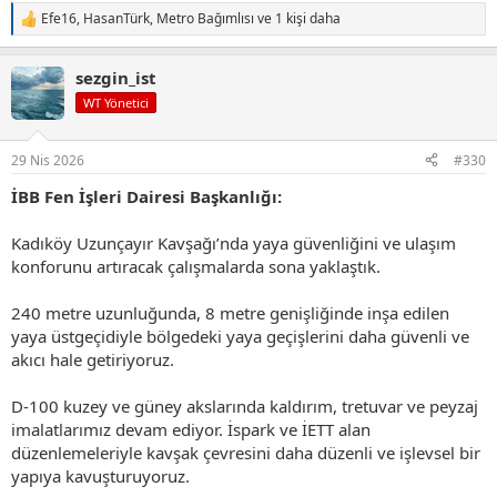
Efe16
,
HasanTürk
,
Metro Bağımlısı
ve 1 kişi daha
T
e
p
sezgin_ist
k
i
WT Yönetici
l
e
r
29 Nis 2026
#330
:
İBB Fen İşleri Dairesi Başkanlığı:
Kadıköy Uzunçayır Kavşağı’nda yaya güvenliğini ve ulaşım
konforunu artıracak çalışmalarda sona yaklaştık.
240 metre uzunluğunda, 8 metre genişliğinde inşa edilen
yaya üstgeçidiyle bölgedeki yaya geçişlerini daha güvenli ve
akıcı hale getiriyoruz.
D-100 kuzey ve güney akslarında kaldırım, tretuvar ve peyzaj
imalatlarımız devam ediyor. İspark ve İETT alan
düzenlemeleriyle kavşak çevresini daha düzenli ve işlevsel bir
yapıya kavuşturuyoruz.