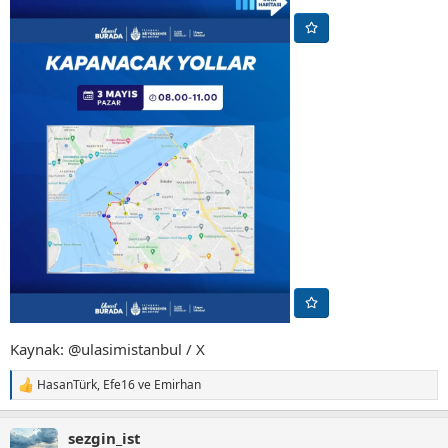
Kaynak: @ulasimistanbul / X
HasanTürk
,
Efe16
ve
Emirhan
T
e
p
sezgin_ist
k