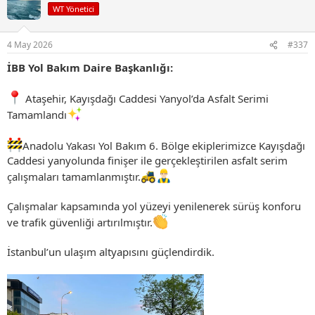
i
WT Yönetici
l
e
r
4 May 2026
#337
:
İBB Yol Bakım Daire Başkanlığı:
Ataşehir, Kayışdağı Caddesi Yanyol’da Asfalt Serimi
Tamamlandı
Anadolu Yakası Yol Bakım 6. Bölge ekiplerimizce Kayışdağı
Caddesi yanyolunda finişer ile gerçekleştirilen asfalt serim
çalışmaları tamamlanmıştır.
Çalışmalar kapsamında yol yüzeyi yenilenerek sürüş konforu
ve trafik güvenliği artırılmıştır.
İstanbul’un ulaşım altyapısını güçlendirdik.