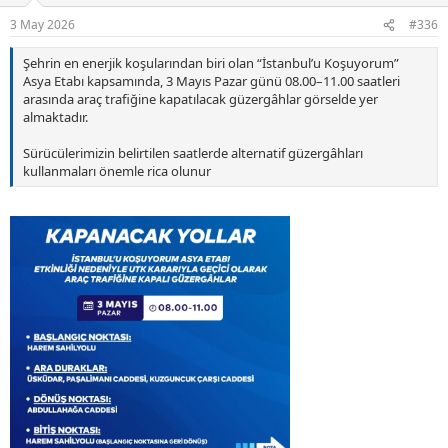
r
3 May 2026
#336
:
Şehrin en enerjik koşularından biri olan “İstanbul’u Koşuyorum”
Asya Etabı kapsamında, 3 Mayıs Pazar günü 08.00–11.00 saatleri
arasında araç trafiğine kapatılacak güzergâhlar görselde yer
almaktadır.
Sürücülerimizin belirtilen saatlerde alternatif güzergâhları
kullanmaları önemle rica olunur