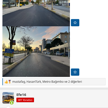
mustafag
,
HasanTürk
,
Metro Bağımlısı
ve 2 diğerleri
T
e
p
Efe16
k
i
WT Yönetici
l
e