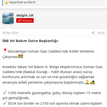
HasanTürk
ve
Efe16
T
e
p
sezgin_ist
k
i
WT Yönetici
l
e
r
30 Nis 2026
#332
:
İBB Yol Bakım Daire Başkanlığı:
Sancaktepe Osman Gazi Caddesi’nde Asfalt Yenileme
Çalışması
Anadolu Yakası Yol Bakım 8. Bölge ekiplerimizce Osman Gazi
Caddesi’nde (Bakkal Durağı – Fatih Bulvarı arası) sürüş
konforunu artırmak ve can ve mal güvenliğini sağlamak
amacıyla asfalt yenileme çalışmasına başlanmıştır.
1200 metrelik güzergahta, gidiş–dönüş toplam 15 metre
yol genişliğinde,
3024 ton binder ve 2160 ton aşınma olmak üzere toplam