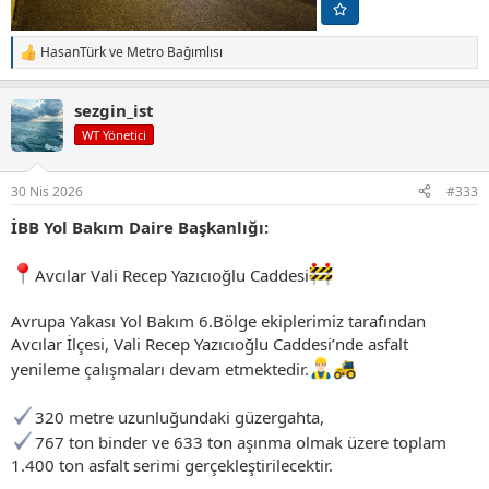
HasanTürk
ve
Metro Bağımlısı
T
e
p
sezgin_ist
k
i
WT Yönetici
l
e
r
30 Nis 2026
#333
:
İBB Yol Bakım Daire Başkanlığı:
Avcılar Vali Recep Yazıcıoğlu Caddesi
Avrupa Yakası Yol Bakım 6.Bölge ekiplerimiz tarafından
Avcılar İlçesi, Vali Recep Yazıcıoğlu Caddesi’nde asfalt
yenileme çalışmaları devam etmektedir.
320 metre uzunluğundaki güzergahta,
767 ton binder ve 633 ton aşınma olmak üzere toplam
1.400 ton asfalt serimi gerçekleştirilecektir.