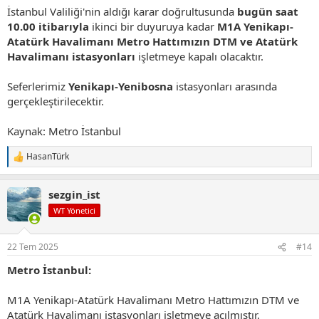
İstanbul Valiliği'nin aldığı karar doğrultusunda
bugün saat
10.00 itibarıyla
ikinci bir duyuruya kadar
M1A Yenikapı-
Atatürk Havalimanı Metro Hattımızın DTM ve Atatürk
Havalimanı istasyonları
işletmeye kapalı olacaktır.
Seferlerimiz
Yenikapı-Yenibosna
istasyonları arasında
gerçekleştirilecektir.
Kaynak: Metro İstanbul
HasanTürk
T
e
p
sezgin_ist
k
i
WT Yönetici
l
e
r
22 Tem 2025
#14
:
Metro İstanbul:
M1A Yenikapı-Atatürk Havalimanı Metro Hattımızın DTM ve
Atatürk Havalimanı istasyonları işletmeye açılmıştır.