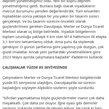
deprem yönetmeliğimiz oldu. Yeni bir köprü deprem
yönetmeliğimiz geldi. Bunlara bağlı olarak viyadüklerin
mevcut durumunu yeniden değerlendirdik. Tüm envanteri
topladıktan sonra yaklaşık bir yıla yakın bir tasarım süreci
gerçekleşti. Ve bu tasarım sürecini öncelikli olarak
güçlendirilmesi gereken Davutpaşa, Merter ve Dünya Ticaret
Merkezi olarak üç bölge belirledik. Viyadük bölgelerinin
toplam uzunluğu yaklaşık 4 km olan M1A hattımızın ilk etapta
3,1 km’sini tamamlamış olduk. Ama şunu da söylemek
gerekiyor. O günün şartlarına göre yapılmış çok düzgün, çok
güzel imalatlar. Ancak yeni şartlardaki yönetmeliklere göre
2023 Mayıs ayında çalışmalara başladık” ifadelerini kullandı.
ÇALIŞMALAR YÜZDE 85 SEVİYESİNDE
Çalışmaların Merter ve Dünya Ticaret Merkezi bölgelerinde
yüzde 85 seviyesine ulaştığını, Davutpaşa’da ise sürecin
başladığını söyleyen Alpkökin sözlerini şöyle sürdürdü:
“Sıfırdan yapmaktansa böyle güçlendirmeler inanın çok daha
meşakkatli. Çok daha zor oluyor. İğne oyası gibi demirler
sarılıyor. Yukarıda işletme de devam ediyor. Ne yazık ki bazı