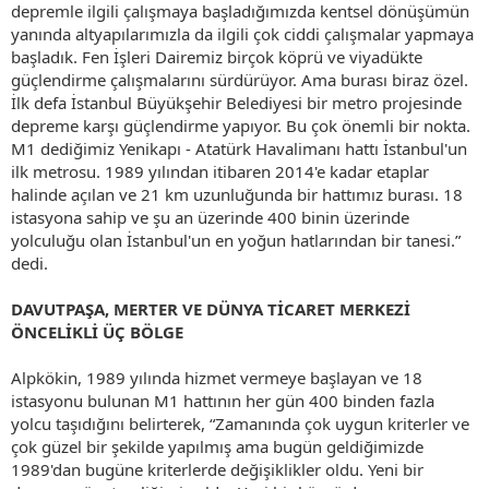
depremle ilgili çalışmaya başladığımızda kentsel dönüşümün
yanında altyapılarımızla da ilgili çok ciddi çalışmalar yapmaya
başladık. Fen İşleri Dairemiz birçok köprü ve viyadükte
güçlendirme çalışmalarını sürdürüyor. Ama burası biraz özel.
İlk defa İstanbul Büyükşehir Belediyesi bir metro projesinde
depreme karşı güçlendirme yapıyor. Bu çok önemli bir nokta.
M1 dediğimiz Yenikapı - Atatürk Havalimanı hattı İstanbul'un
ilk metrosu. 1989 yılından itibaren 2014'e kadar etaplar
halinde açılan ve 21 km uzunluğunda bir hattımız burası. 18
istasyona sahip ve şu an üzerinde 400 binin üzerinde
yolculuğu olan İstanbul'un en yoğun hatlarından bir tanesi.”
dedi.
DAVUTPAŞA, MERTER VE DÜNYA TİCARET MERKEZİ
ÖNCELİKLİ ÜÇ BÖLGE
Alpkökin, 1989 yılında hizmet vermeye başlayan ve 18
istasyonu bulunan M1 hattının her gün 400 binden fazla
yolcu taşıdığını belirterek, “Zamanında çok uygun kriterler ve
çok güzel bir şekilde yapılmış ama bugün geldiğimizde
1989'dan bugüne kriterlerde değişiklikler oldu. Yeni bir