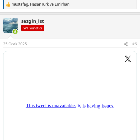
mustafag
,
HasanTürk
ve
Emirhan
T
e
p
sezgin_ist
k
i
WT Yönetici
l
e
r
25 Ocak 2025
#6
: