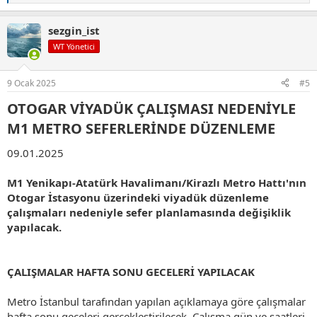
e
p
sezgin_ist
k
i
WT Yönetici
l
e
r
9 Ocak 2025
#5
:
OTOGAR VİYADÜK ÇALIŞMASI NEDENİYLE
M1 METRO SEFERLERİNDE DÜZENLEME​
09.01.2025
M1 Yenikapı-Atatürk Havalimanı/Kirazlı Metro Hattı'nın
Otogar İstasyonu üzerindeki viyadük düzenleme
çalışmaları nedeniyle sefer planlamasında değişiklik
yapılacak.
ÇALIŞMALAR HAFTA SONU GECELERİ YAPILACAK
Metro İstanbul tarafından yapılan açıklamaya göre çalışmalar
hafta sonu geceleri gerçekleştirilecek. Çalışma gün ve saatleri