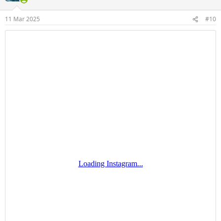
e
r
11 Mar 2025
#10
: