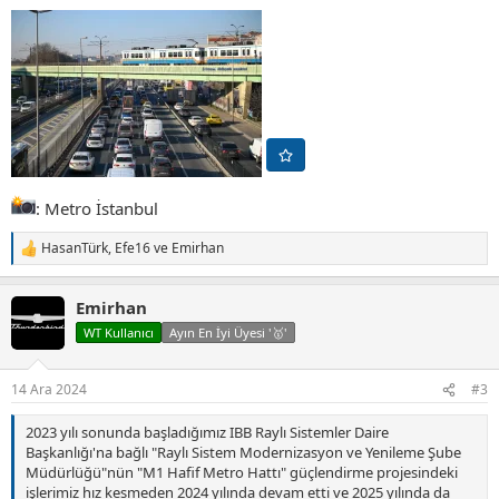
: Metro İstanbul
HasanTürk
,
Efe16
ve
Emirhan
T
e
p
Emirhan
k
i
WT Kullanıcı
Ayın En İyi Üyesi '🥇'
l
e
r
14 Ara 2024
#3
:
2023 yılı sonunda başladığımız IBB Raylı Sistemler Daire
Başkanlığı'na bağlı "Raylı Sistem Modernizasyon ve Yenileme Şube
Müdürlüğü"nün "M1 Hafif Metro Hattı" güçlendirme projesindeki
işlerimiz hız kesmeden 2024 yılında devam etti ve 2025 yılında da