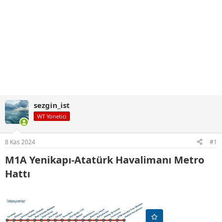
sezgin_ist
WT Yönetici
8 Kas 2024
#1
M1A Yenikapı-Atatürk Havalimanı Metro
Hattı​