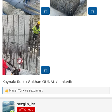
Kaynak: Rustu Gokhan GUNAL / LinkedIn
HasanTürk
ve
sezgin_ist
T
e
p
sezgin_ist
k
i
WT Yönetici
l