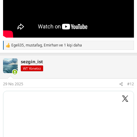
Egeli35
,
mustafag
,
Emirhan
ve 1 kişi daha
T
e
p
sezgin_ist
k
i
WT Yönetici
l
e
r
29 Nis 2025
#12
: