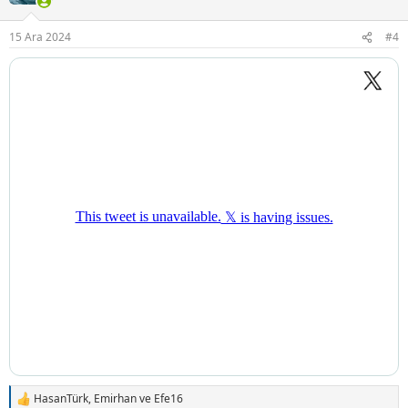
e
r
15 Ara 2024
#4
:
HasanTürk
,
Emirhan
ve
Efe16
T