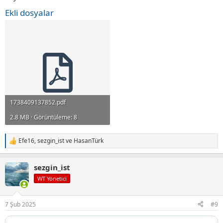
Ekli dosyalar
1738409137852.pdf
2.8 MB · Görüntüleme: 8
Efe16
,
sezgin_ist
ve
HasanTürk
T
e
p
sezgin_ist
k
i
WT Yönetici
l
e
r
7 Şub 2025
#9
: