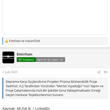
Emirhan
ve
HasanTürk
T
e
p
Emirhan
k
i
WT Kullanıcı
Ayın En İyi Üyesi '🥇'
l
e
r
2 Şub 2025
#8
:
Depreme Karşı Güçlendirme Projeleri Prizma Mühendislik Proje
Taahhüt. A.Ş Tarafından Yürütülen "Merter Viyadüğü"'nün Yapım ve
Proje Çalışmalarında Hızlı Bir Şekilde Sona Yaklaşılmaktadır. Emeği
Geçen Herkese Teşekkürlerimizi Sunarız.
Kaynak: MUSA B. / LinkedIn