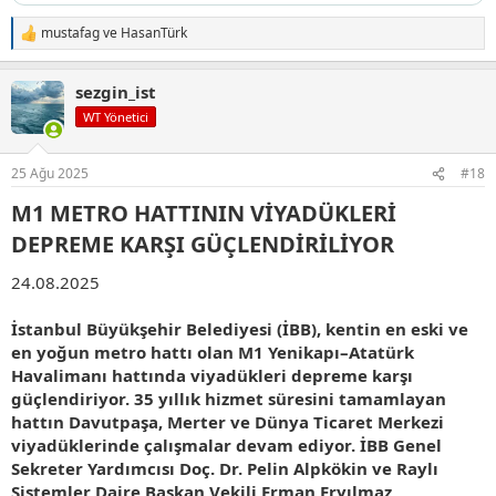
mustafag
ve
HasanTürk
T
e
p
sezgin_ist
k
i
WT Yönetici
l
e
r
25 Ağu 2025
#18
:
M1 METRO HATTININ VİYADÜKLERİ
DEPREME KARŞI GÜÇLENDİRİLİYOR​
24.08.2025
İstanbul Büyükşehir Belediyesi (İBB), kentin en eski ve
en yoğun metro hattı olan M1 Yenikapı–Atatürk
Havalimanı hattında viyadükleri depreme karşı
güçlendiriyor. 35 yıllık hizmet süresini tamamlayan
hattın Davutpaşa, Merter ve Dünya Ticaret Merkezi
viyadüklerinde çalışmalar devam ediyor. İBB Genel
Sekreter Yardımcısı Doç. Dr. Pelin Alpkökin ve Raylı
Sistemler Daire Başkan Vekili Erman Eryılmaz