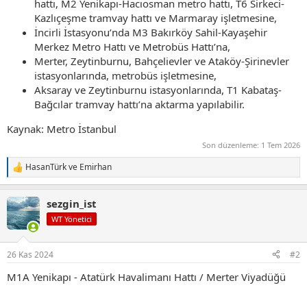
hattı, M2 Yenikapı-Hacıosman metro hattı, T6 Sirkeci-
Kazlıçeşme tramvay hattı ve Marmaray işletmesine,
İncirli İstasyonu’nda M3 Bakırköy Sahil-Kayaşehir
Merkez Metro Hattı ve Metrobüs Hattı’na,
Merter, Zeytinburnu, Bahçelievler ve Ataköy-Şirinevler
istasyonlarında, metrobüs işletmesine,
Aksaray ve Zeytinburnu istasyonlarında, T1 Kabataş-
Bağcılar tramvay hattı’na aktarma yapılabilir.
Kaynak: Metro İstanbul
Son düzenleme:
1 Tem 2026
HasanTürk
ve
Emirhan
T
e
p
sezgin_ist
k
i
WT Yönetici
l
e
r
26 Kas 2024
#2
:
M1A Yenikapı - Atatürk Havalimanı Hattı / Merter Viyadüğü