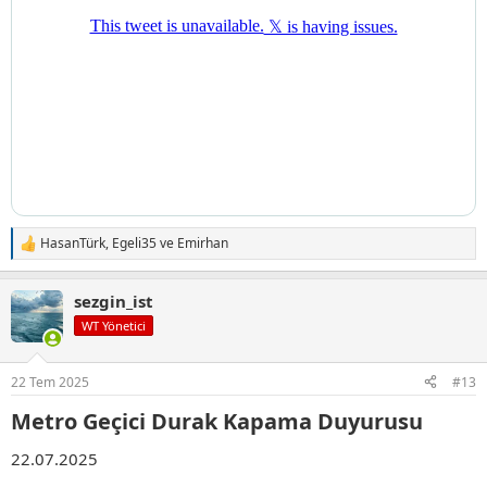
HasanTürk
,
Egeli35
ve
Emirhan
T
e
p
sezgin_ist
k
i
WT Yönetici
l
e
r
22 Tem 2025
#13
:
Metro Geçici Durak Kapama Duyurusu​
22.07.2025