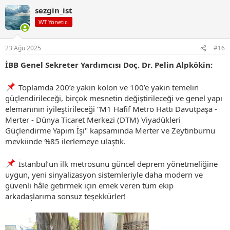
p
sezgin_ist
k
i
WT Yönetici
l
e
r
23 Ağu 2025
#16
:
İBB Genel Sekreter Yardımcısı Doç. Dr. Pelin Alpkökin:
Toplamda 200’e yakın kolon ve 100’e yakın temelin
güçlendirileceği, birçok mesnetin değiştirileceği ve genel yapı
elemanının iyileştirileceği “M1 Hafif Metro Hattı Davutpaşa -
Merter - Dünya Ticaret Merkezi (DTM) Viyadükleri
Güçlendirme Yapım İşi" kapsamında Merter ve Zeytinburnu
mevkiinde %85 ilerlemeye ulaştık.
İstanbul’un ilk metrosunu güncel deprem yönetmeliğine
uygun, yeni sinyalizasyon sistemleriyle daha modern ve
güvenli hâle getirmek için emek veren tüm ekip
arkadaşlarıma sonsuz teşekkürler!