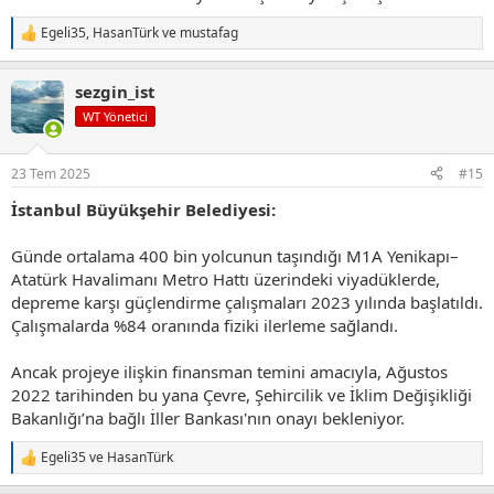
Egeli35
,
HasanTürk
ve
mustafag
T
e
p
sezgin_ist
k
i
WT Yönetici
l
e
r
23 Tem 2025
#15
:
İstanbul Büyükşehir Belediyesi:
Günde ortalama 400 bin yolcunun taşındığı M1A Yenikapı–
Atatürk Havalimanı Metro Hattı üzerindeki viyadüklerde,
depreme karşı güçlendirme çalışmaları 2023 yılında başlatıldı.
Çalışmalarda %84 oranında fiziki ilerleme sağlandı.
Ancak projeye ilişkin finansman temini amacıyla, Ağustos
2022 tarihinden bu yana Çevre, Şehircilik ve İklim Değişikliği
Bakanlığı’na bağlı İller Bankası'nın onayı bekleniyor.
Egeli35
ve
HasanTürk
T
e