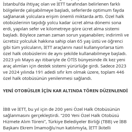
İstanbul’da ihtiyaç olan ve İETT tarafından belirlenen farklı
bölgelerde çalışabilmeye başladı, seferlerde optimum fayda
sağlanarak yolculara erişim önemli miktarda arttı. Özel halk
otobüslerinin taşıdığı yolcu kadar ücret alma dönemi sona
erdi, yapılan sefer ve kilometreye göre ücret alma sistemi
başladı. Böylece zaman zaman sorun yaşanabilen; indirimli ve
ücretsiz yolculuk hakkına sahip olan 65 yaş üstü ve öğrenci
gibi tüm yolcuların, İETT araçlarını nasıl kullanıyorlarsa tüm
özel halk otobüslerini de aynı şekilde kullanabilmeye başladı.
2023 yılı Mayıs ayı itibariyle de ÖTİS bünyesinde ilk kez yeni
araç alımları için destek sistemi yürürlüğe girdi. Sadece 2023
ve 2024 yılında 191 adedi sıfır km olmak üzere, toplam 446
özel halk otobüsünün yenilenmesi sağlandı.
YENİ OTOBÜSLER İÇİN KAR ALTINDA TÖREN DÜZENLENDİ
İBB ve İETT, bu yıl için de 200 yeni Özel Halk Otobüsünün
sağlanmasını gerçekleştirdi. “200 Yeni Özel Halk Otobüsü
Hizmete Alım Töreni”, Türkiye Belediyeler Birliği (TBB) ve İBB
Başkanı Ekrem İmamoğlu'nun katılımıyla, İETT İkitelli