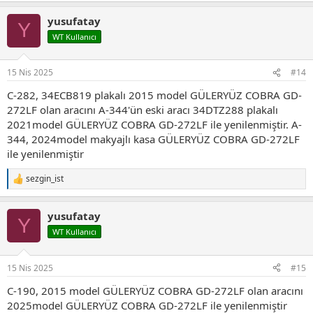
p
yusufatay
k
Y
i
WT Kullanıcı
l
e
r
15 Nis 2025
#14
:
C-282, 34ECB819 plakalı 2015 model GÜLERYÜZ COBRA GD-
272LF olan aracını A-344'ün eski aracı 34DTZ288 plakalı
2021model GÜLERYÜZ COBRA GD-272LF ile yenilenmiştir. A-
344, 2024model makyajlı kasa GÜLERYÜZ COBRA GD-272LF
ile yenilenmiştir
sezgin_ist
T
e
p
yusufatay
k
Y
i
WT Kullanıcı
l
e
r
15 Nis 2025
#15
:
C-190, 2015 model GÜLERYÜZ COBRA GD-272LF olan aracını
2025model GÜLERYÜZ COBRA GD-272LF ile yenilenmiştir