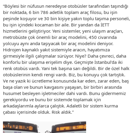
“Böylesi bir nüfusun neredeyse otobüsler tarafından taşındığı
bir noktada, 6 bin 786 adetlik toplam araç filosu, bu işin
peşinde koşuyor ve 30 bin kişiye yakın toplu taşıma personeli,
bu işin içindeki kocaman bir aile. Bir yandan da İETT
hizmetlerini geliştiriyor. Yeni sistemler, yeni ulaşım araçları,
metrobüste çok önemli bir araç modelini, 450 civarında
yolcuyu aynı anda taşıyacak bir araç modelini deniyor.
Hidrojen kaynaklı yakıt sistemiyle aracın, hayatımıza
girmesiyle ilgili çalışmalar sürüyor. Niye? Daha çevreci, daha
konforlu bir ulaşıma erişelim diye. Geçmişte İstanbul'da iki
renk otobüs vardı. Yani tek başına sarı değildi. Bir de özel halk
otobüslerinin kendi rengi vardı. Biz, bu konuyu çok tartıştık.
Ve ne yazık ki ücretleme konusunda kar eden, zarar eden, baş
başa olan ve bunun kavgasını yaşayan, bir birbiri arasında
husumet besleyen işletmeciler dahi vardı. Bunu gidermemiz
gerekiyordu ve bunu bir sistemde toplamak için
arkadaşlarımla aylarca çalıştık. Adaletli bir sistem kurma
çabası içerisinde olduk. Risk aldık.”