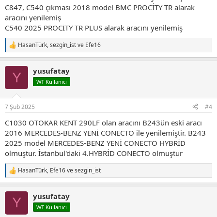
C847, C540 çıkması 2018 model BMC PROCİTY TR alarak
aracını yenilemiş
C540 2025 PROCİTY TR PLUS alarak aracını yenilemiş
HasanTürk
,
sezgin_ist
ve
Efe16
T
e
p
yusufatay
k
Y
i
WT Kullanıcı
l
e
r
7 Şub 2025
#4
:
C1030 OTOKAR KENT 290LF olan aracını B243ün eski aracı
2016 MERCEDES-BENZ YENİ CONECTO ile yenilemiştir. B243
2025 model MERCEDES-BENZ YENİ CONECTO HYBRİD
olmuştur. İstanbul'daki 4.HYBRİD CONECTO olmuştur
HasanTürk
,
Efe16
ve
sezgin_ist
T
e
p
yusufatay
k
Y
i
WT Kullanıcı
l