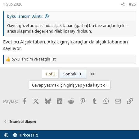
r
1 Şub 2026
#25
:
bykullanıcım' Alıntı:
Gayet güzel araç aslında alçak taban (galiba) bu tarz araçlar ilçeler
arası ulaşımda değerlendirilebilir. Hayırlı olsun.
Evet bu Alçak taban. Alçak girişli araçlar da alçak tabandan
sayılıyor.
bykullanıcım
ve
sezgin_ist
T
e
p
Son
1 of 2
Sonraki
k
i
Cevap yazmak için giriş yap yada kayıt ol.
l
e
r
Facebook
X (Twitter)
Bluesky
LinkedIn
Reddit
Pinterest
Tumblr
WhatsApp
E-posta
Li
Paylaş:
:
İstanbul Ulaşım
Türkçe (TR)