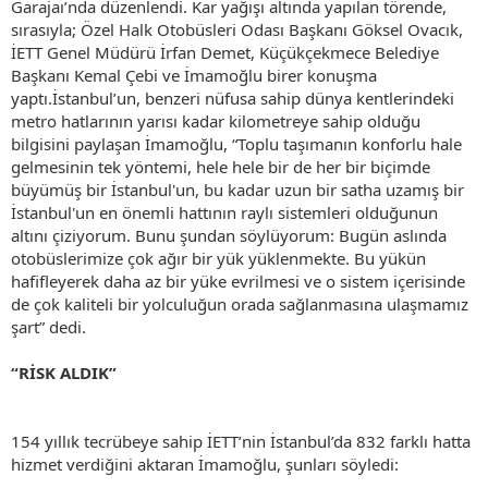
Garajaı’nda düzenlendi. Kar yağışı altında yapılan törende,
sırasıyla; Özel Halk Otobüsleri Odası Başkanı Göksel Ovacık,
İETT Genel Müdürü İrfan Demet, Küçükçekmece Belediye
Başkanı Kemal Çebi ve İmamoğlu birer konuşma
yaptı.İstanbul’un, benzeri nüfusa sahip dünya kentlerindeki
metro hatlarının yarısı kadar kilometreye sahip olduğu
bilgisini paylaşan İmamoğlu, “Toplu taşımanın konforlu hale
gelmesinin tek yöntemi, hele hele bir de her bir biçimde
büyümüş bir İstanbul'un, bu kadar uzun bir satha uzamış bir
İstanbul'un en önemli hattının raylı sistemleri olduğunun
altını çiziyorum. Bunu şundan söylüyorum: Bugün aslında
otobüslerimize çok ağır bir yük yüklenmekte. Bu yükün
hafifleyerek daha az bir yüke evrilmesi ve o sistem içerisinde
de çok kaliteli bir yolculuğun orada sağlanmasına ulaşmamız
şart” dedi.
“RİSK ALDIK”
154 yıllık tecrübeye sahip İETT’nin İstanbul’da 832 farklı hatta
hizmet verdiğini aktaran İmamoğlu, şunları söyledi: