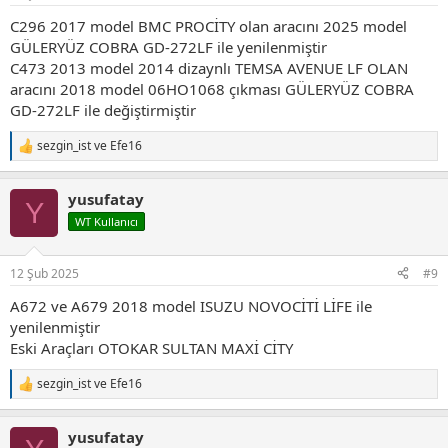
:
C296 2017 model BMC PROCİTY olan aracını 2025 model
GÜLERYÜZ COBRA GD-272LF ile yenilenmiştir
C473 2013 model 2014 dizaynlı TEMSA AVENUE LF OLAN
aracını 2018 model 06HO1068 çıkması GÜLERYÜZ COBRA
GD-272LF ile değiştirmiştir
sezgin_ist
ve
Efe16
T
e
p
yusufatay
k
Y
i
WT Kullanıcı
l
e
r
12 Şub 2025
#9
:
A672 ve A679 2018 model ISUZU NOVOCİTİ LİFE ile
yenilenmiştir
Eski Araçları OTOKAR SULTAN MAXİ CİTY
sezgin_ist
ve
Efe16
T
e
p
yusufatay
k