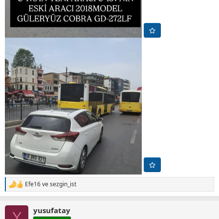
Efe16
ve
sezgin_ist
T
e
p
yusufatay
k
Y
i