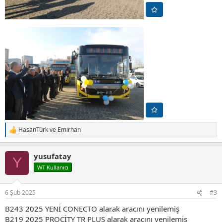
HasanTürk
ve
Emirhan
T
e
p
yusufatay
k
Y
i
WT Kullanıcı
l
e
r
6 Şub 2025
#3
:
B243 2025 YENİ CONECTO alarak aracını yenilemiş
B219 2025 PROCİTY TR PLUS alarak aracını yenilemiş