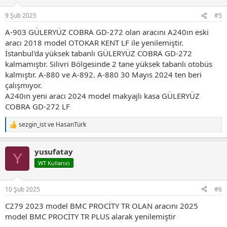
e
r
9 Şub 2025
#5
:
A-903 GÜLERYÜZ COBRA GD-272 olan aracını A240ın eski
aracı 2018 model OTOKAR KENT LF ile yenilemiştir.
İstanbul'da yüksek tabanlı GÜLERYÜZ COBRA GD-272
kalmamıştır. Silivri Bölgesinde 2 tane yüksek tabanlı otobüs
kalmıştır. A-880 ve A-892. A-880 30 Mayıs 2024 ten beri
çalışmıyor.
A240ın yeni aracı 2024 model makyajlı kasa GÜLERYÜZ
COBRA GD-272 LF
sezgin_ist
ve
HasanTürk
T
e
p
yusufatay
k
Y
i
WT Kullanıcı
l
e
r
10 Şub 2025
#6
:
C279 2023 model BMC PROCİTY TR OLAN aracını 2025
model BMC PROCİTY TR PLUS alarak yenilemiştir