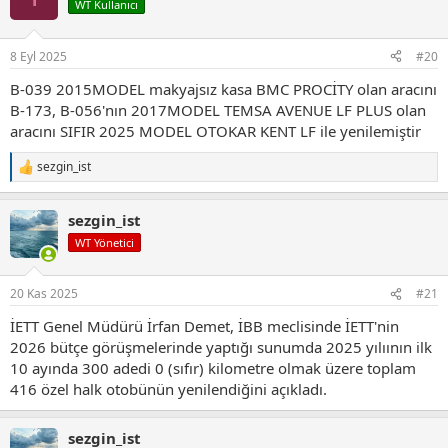
WT Kullanıcı
l
e
r
8 Eyl 2025
#20
:
B-039 2015MODEL makyajsız kasa BMC PROCİTY olan aracını
B-173, B-056'nın 2017MODEL TEMSA AVENUE LF PLUS olan
aracını SIFIR 2025 MODEL OTOKAR KENT LF ile yenilemiştir
sezgin_ist
T
e
p
sezgin_ist
k
i
WT Yönetici
l
e
r
20 Kas 2025
#21
:
İETT Genel Müdürü İrfan Demet, İBB meclisinde İETT'nin
2026 bütçe görüşmelerinde yaptığı sunumda 2025 yılıının ilk
10 ayında 300 adedi 0 (sıfır) kilometre olmak üzere toplam
416 özel halk otobünün yenilendiğini açıkladı.
sezgin_ist