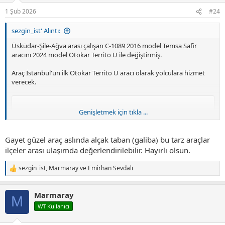
r
1 Şub 2026
#24
:
sezgin_ist' Alıntı:
Üsküdar-Şile-Ağva arası çalışan C-1089 2016 model Temsa Safir
aracını 2024 model Otokar Territo U ile değiştirmiş.
Araç İstanbul'un ilk Otokar Territo U aracı olarak yolculara hizmet
verecek.
Genişletmek için tıkla ...
Gayet güzel araç aslında alçak taban (galiba) bu tarz araçlar
ilçeler arası ulaşımda değerlendirilebilir. Hayırlı olsun.
sezgin_ist
,
Marmaray
ve
Emirhan Sevdalı
T
e
p
Marmaray
k
M
i
WT Kullanıcı
l
e