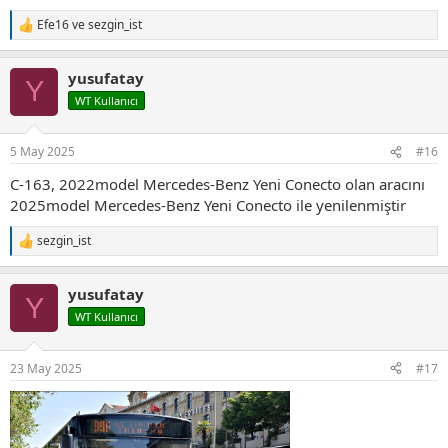
Efe16
ve
sezgin_ist
T
e
p
yusufatay
k
Y
i
WT Kullanıcı
l
e
r
5 May 2025
#16
:
C-163, 2022model Mercedes-Benz Yeni Conecto olan aracını
2025model Mercedes-Benz Yeni Conecto ile yenilenmiştir
sezgin_ist
T
e
p
yusufatay
k
Y
i
WT Kullanıcı
l
e
r
23 May 2025
#17
: