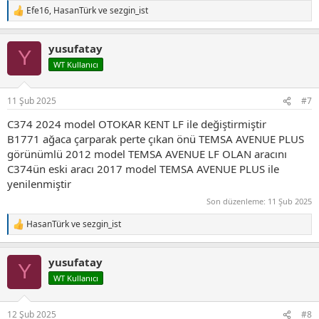
Efe16
,
HasanTürk
ve
sezgin_ist
T
e
p
yusufatay
k
Y
i
WT Kullanıcı
l
e
r
11 Şub 2025
#7
:
C374 2024 model OTOKAR KENT LF ile değiştirmiştir
B1771 ağaca çarparak perte çıkan önü TEMSA AVENUE PLUS
görünümlü 2012 model TEMSA AVENUE LF OLAN aracını
C374ün eski aracı 2017 model TEMSA AVENUE PLUS ile
yenilenmiştir
Son düzenleme:
11 Şub 2025
HasanTürk
ve
sezgin_ist
T
e
p
yusufatay
k
Y
i
WT Kullanıcı
l
e
r
12 Şub 2025
#8