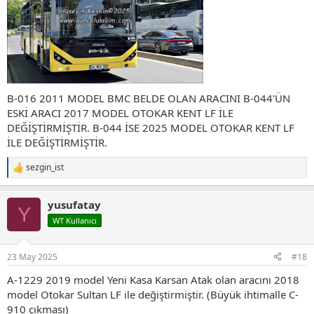
B-016 2011 MODEL BMC BELDE OLAN ARACINI B-044'ÜN
ESKİ ARACI 2017 MODEL OTOKAR KENT LF İLE
DEĞİŞTİRMİŞTİR. B-044 İSE 2025 MODEL OTOKAR KENT LF
İLE DEĞİŞTİRMİŞTİR.
sezgin_ist
T
e
p
yusufatay
k
Y
i
WT Kullanıcı
l
e
r
23 May 2025
#18
:
A-1229 2019 model Yeni Kasa Karsan Atak olan aracını 2018
model Otokar Sultan LF ile değiştirmiştir. (Büyük ihtimalle C-
910 çıkması)