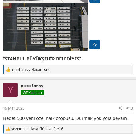
İSTANBUL BÜYÜKŞEHİR BELEDİYESİ
Emirhan
ve
HasanTürk
T
e
p
yusufatay
k
Y
i
WT Kullanıcı
l
e
r
19 Mar 2025
#13
:
Hedef 500 yeni özel halk otobüsü. Durmak yok yola devam
sezgin_ist
,
HasanTürk
ve
Efe16
T
e