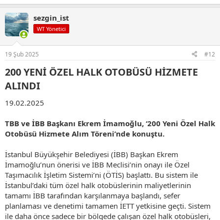
e
p
sezgin_ist
k
i
WT Yönetici
l
e
r
19 Şub 2025
#12
:
200 YENİ ÖZEL HALK OTOBÜSÜ HİZMETE
ALINDI​
19.02.2025
TBB ve İBB Başkanı Ekrem İmamoğlu, ‘200 Yeni Özel Halk
Otobüsü Hizmete Alım Töreni’nde konuştu.
İstanbul Büyükşehir Belediyesi (İBB) Başkan Ekrem
İmamoğlu’nun önerisi ve İBB Meclisi’nin onayı ile Özel
Taşımacılık İşletim Sistemi’ni (ÖTİS) başlattı. Bu sistem ile
İstanbul’daki tüm özel halk otobüslerinin maliyetlerinin
tamamı İBB tarafından karşılanmaya başlandı, sefer
planlaması ve denetimi tamamen İETT yetkisine geçti. Sistem
ile daha önce sadece bir bölgede çalışan özel halk otobüsleri,