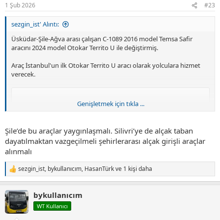
r
1 Şub 2026
#23
:
sezgin_ist' Alıntı:
Üsküdar-Şile-Ağva arası çalışan C-1089 2016 model Temsa Safir
aracını 2024 model Otokar Territo U ile değiştirmiş.
Araç İstanbul'un ilk Otokar Territo U aracı olarak yolculara hizmet
verecek.
Genişletmek için tıkla ...
Şile’de bu araçlar yaygınlaşmalı. Silivri’ye de alçak taban
dayatılmaktan vazgeçilmeli şehirlerarası alçak girişli araçlar
alınmalı
sezgin_ist
,
bykullanıcım
,
HasanTürk
ve 1 kişi daha
T
e
p
bykullanıcım
k
i
WT Kullanıcı
l
e