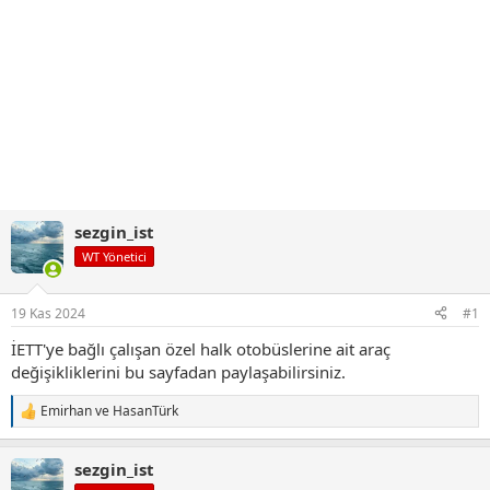
sezgin_ist
WT Yönetici
19 Kas 2024
#1
İETT'ye bağlı çalışan özel halk otobüslerine ait araç
değişikliklerini bu sayfadan paylaşabilirsiniz.
Emirhan
ve
HasanTürk
T
e
p
sezgin_ist
k
i