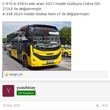
C-910 A-338'in eski aracı 2021 model Güleryüz Cobra GD-
272LF ile değiştirmiştir.
A-338 2024 model Otokar Kent LF ile değiştirmiştir.
sezgin_ist
T
e
p
yusufatay
k
Y
i
WT Kullanıcı
l
e
r
25 May 2025
#19
: