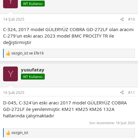
Y
i
WT Kullanıcı
l
e
r
14 Şub 2025
#10
:
C-324, 2017 model GÜLERYÜZ COBRA GD-272LF olan aracını
C-279'un eski aracı 2023 model BMC PROCİTY TR ile
değiştirmiştir
sezgin_ist
ve
Efe16
T
e
p
yusufatay
k
Y
i
WT Kullanıcı
l
e
r
16 Şub 2025
#11
:
D-045, C-324'ün eski aracı 2017 model GÜLERYÜZ COBRA
GD-272LF ile yenilenmiştir. KM21 KM25 KM26 132A
hatlarında çalışmaktadır
Son düzenleme:
18 Şub 2025
sezgin_ist
T