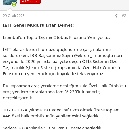
WT Yönetici
l
e
r
29 Ocak 2025
#2
:
İETT Genel Müdürü İrfan Demet:
İstanbul’un Toplu Taşıma Otobüs Filosunu Yeniliyoruz.
İETT olarak kendi filomuzu güçlendirme çalışmalarımızı
sürdürürken, İBB Başkanımız Sayın @ekrem_imamoglu nun
vizyonu ile 2020 yılında faaliyete geçen ÖTİS Sistemi (Özel
Taşımacılık İşletim Sistemi) kapsamında Özel Halk Otobüsü
Filosunu da yenilemek için büyük destek veriyoruz.
Bu kapsamda araç yenileme desteğimiz ile Özel Halk Otobüsü
araç yenileme oranlarında tam % 233’lük bir artış
gerçekleştirdik.
2023 - 2024 yılında 191 adedi sıfır km olmak üzere toplam
446 özel halk otobüsünün yenilemesini sağladık.
Sadece 2024 yılında 1,3 milyar TL destek sağladık.