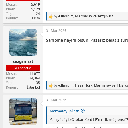
Mesaj
5,619
Puan
9,129
Yaş
24
bykullanıcım
,
Marmaray
ve
sezgin_ist
T
Konum
Bursa
e
p
31 Mar 2026
k
i
Sahibine hayırlı olsun. Kazasız belasız sür
l
e
r
:
sezgin_ist
WT Yönetici
Mesaj
11,077
Puan
24,364
Yaş
35
bykullanıcım
,
HasanTürk
,
Marmaray
ve 1 kişi 
T
Konum
İstanbul
e
p
31 Mar 2026
k
i
l
Marmaray' Alıntı:
e
r
Yeni yüzüyle Otokar Kent LF'nin ilk müşterisi
: