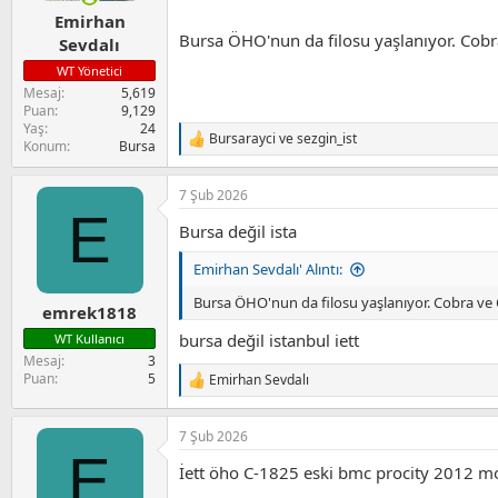
Emirhan
Bursa ÖHO'nun da filosu yaşlanıyor. Cobra 
Sevdalı
WT Yönetici
Mesaj
5,619
Puan
9,129
Yaş
24
Bursarayci
ve
sezgin_ist
T
Konum
Bursa
e
p
7 Şub 2026
k
E
i
Bursa değil ista
l
e
Emirhan Sevdalı' Alıntı:
r
:
Bursa ÖHO'nun da filosu yaşlanıyor. Cobra ve Co
emrek1818
bursa değil istanbul iett
WT Kullanıcı
Mesaj
3
Puan
5
Emirhan Sevdalı
T
e
p
7 Şub 2026
k
E
i
İett öho C-1825 eski bmc procity 2012 mod
l
e