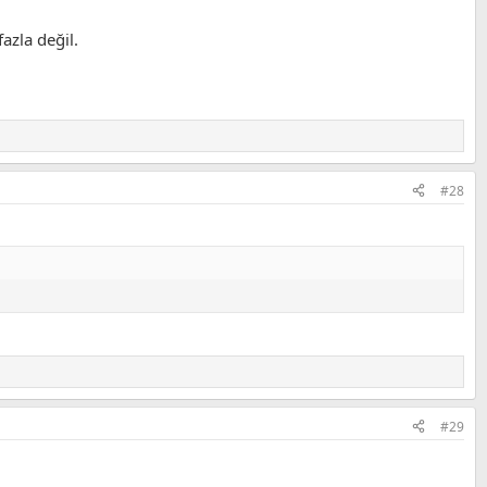
azla değil.
#28
#29