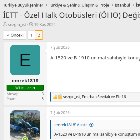
Türkiye Büyükşehirler
Türkiye & Şehir & Ulaşım & Proje
İstanbul
İs
İETT - Özel Halk Otobüsleri (ÖHO) Değ
K
B
sezgin_ist
19 Kas 2024
o
a
Önceki
1
2
n
ş
u
l
y
a
7 Şub 2026
u
n
E
A-1520 ve B-1910 un mal sahibiyle kon
B
g
a
ı
ş
ç
l
t
emrek1818
a
a
t
r
WT Kullanıcı
a
i
Mesaj
3
sezgin_ist
,
Emirhan Sevdalı
ve
Efe16
n
h
T
Puan
5
i
e
p
7 Şub 2026
k
i
l
emrek1818' Alıntı:
e
r
A-1520 ve B-1910 un mal sahibiyle konuştum 
: