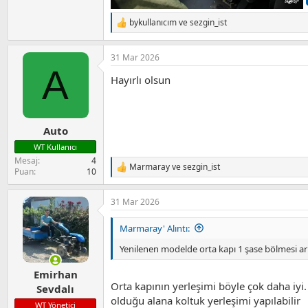
bykullanıcım
ve
sezgin_ist
T
e
p
31 Mar 2026
k
A
i
Hayırlı olsun
l
e
r
:
Auto
WT Kullanıcı
Mesaj
4
Marmaray
ve
sezgin_ist
T
Puan
10
e
p
31 Mar 2026
k
i
l
Marmaray' Alıntı:
e
r
Yenilenen modelde orta kapı 1 şase bölmesi ar
:
Emirhan
Orta kapının yerleşimi böyle çok daha iyi
Sevdalı
olduğu alana koltuk yerleşimi yapılabilir
WT Yönetici