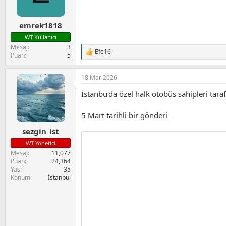
r
:
emrek1818
WT Kullanıcı
Mesaj
3
Efe16
T
Puan
5
e
p
18 Mar 2026
k
i
İstanbu'da özel halk otobüs sahipleri tar
l
e
r
5 Mart tarihli bir gönderi
:
sezgin_ist
WT Yönetici
Mesaj
11,077
Puan
24,364
Yaş
35
Konum
İstanbul