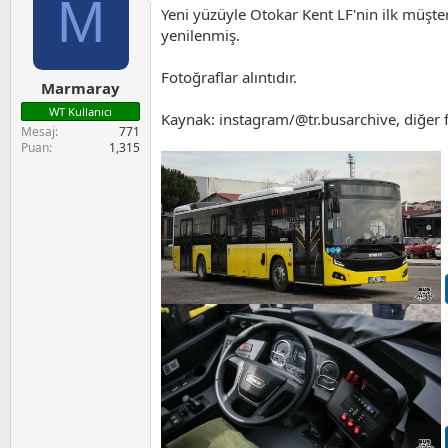
M
i
Yeni yüzüyle Otokar Kent LF'nin ilk müşt
l
e
yenilenmiş.
r
:
Fotoğraflar alıntıdır.
Marmaray
WT Kullanıcı
Kaynak: instagram/@tr.busarchive, diğe
Mesaj
771
Puan
1,315