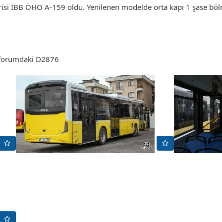
erisi İBB ÖHO A-159 oldu. Yenilenen modelde orta kapı 1 şase bö
r forumdaki D2876