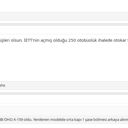
üşleri olsun. İETT'nin açmış olduğu 250 otobüslük ihalede otokar te
daha
 İBB ÖHO A-159 oldu. Yenilenen modelde orta kapı 1 şase bölmesi arkaya alı