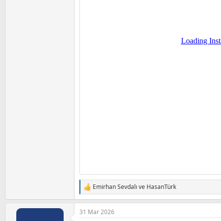
Emirhan Sevdalı
ve
HasanTürk
T
e
p
31 Mar 2026
k