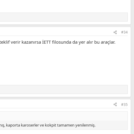
#34
klif verir kazanırsa İETT filosunda da yer alır bu araçlar.
#35
nmış, kaporta karoserler ve kokpit tamamen yenilenmiş.