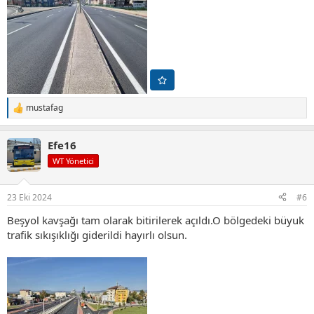
mustafag
T
e
p
Efe16
k
i
WT Yönetici
l
e
r
23 Eki 2024
#6
:
Beşyol kavşağı tam olarak bitirilerek açıldı.O bölgedeki büyuk
trafik sıkışıklığı giderildi hayırlı olsun.