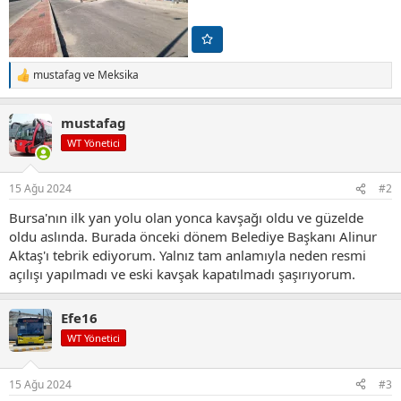
mustafag
ve
Meksika
T
e
p
mustafag
k
i
WT Yönetici
l
e
r
15 Ağu 2024
#2
:
Bursa'nın ilk yan yolu olan yonca kavşağı oldu ve güzelde
oldu aslında. Burada önceki dönem Belediye Başkanı Alinur
Aktaş'ı tebrik ediyorum. Yalnız tam anlamıyla neden resmi
açılışı yapılmadı ve eski kavşak kapatılmadı şaşırıyorum.
Efe16
WT Yönetici
15 Ağu 2024
#3