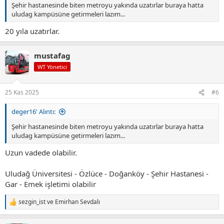
Şehir hastanesinde biten metroyu yakında uzatırlar buraya hatta
uludag kampüsüne getirmeleri lazım...
20 yıla uzatırlar.
mustafag
WT Yönetici
25 Kas 2025
#6
deger16' Alıntı:
Şehir hastanesinde biten metroyu yakında uzatırlar buraya hatta
uludag kampüsüne getirmeleri lazım...
Uzun vadede olabilir.
Uludağ Üniversitesi - Özlüce - Doğanköy - Şehir Hastanesi -
Gar - Emek işletimi olabilir
sezgin_ist
ve
Emirhan Sevdalı
T
e
p