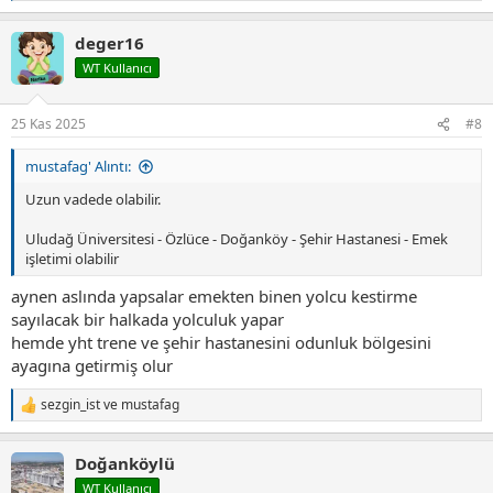
e
p
deger16
k
i
WT Kullanıcı
l
e
r
25 Kas 2025
#8
:
mustafag' Alıntı:
Uzun vadede olabilir.
Uludağ Üniversitesi - Özlüce - Doğanköy - Şehir Hastanesi - Emek
işletimi olabilir
aynen aslında yapsalar emekten binen yolcu kestirme
sayılacak bir halkada yolculuk yapar
hemde yht trene ve şehir hastanesini odunluk bölgesini
ayagına getirmiş olur
sezgin_ist
ve
mustafag
T
e
p
Doğanköylü
k
i
WT Kullanıcı