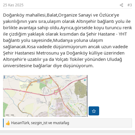
r
25 Kas 2025
#3
:
Doğanköy mahallesi,Balat,Organize Sanayi ve Özlüce'ye
yakınlığının yanı sıra,ulaşım olarak Altınşehir bağlantı yolu ile
birlikte avantaja sahip oldu.Ayrıca,görselde koyu turuncu renk
ile çizdiğim yaklaşık olarak kısımdan da Şehir Hastane - YHT
bağlantı yolu sayesinde,Mudanya yoluna ulaşım
sağlanacak.Kısa vadede düşünmüyorum ancak uzun vadede
Şehir Hastanesi Metrosunu ya Doğanköy külliye üzerinden
Altınşehir'e uzatılır ya da Yolçatı Tokiler yönünden Uludağ
üniversitesine bağlarlar diye düşünüyorum.
HasanTürk
,
sezgin_ist
ve
mustafag
T
e
p