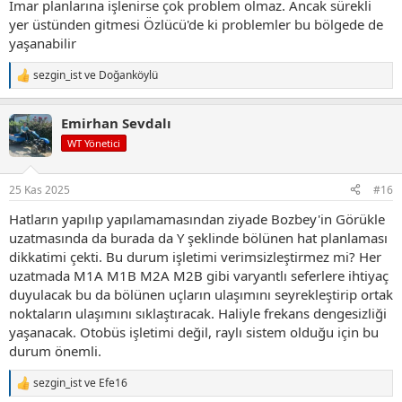
İmar planlarına işlenirse çok problem olmaz. Ancak sürekli
yer üstünden gitmesi Özlücü'de ki problemler bu bölgede de
yaşanabilir
sezgin_ist
ve
Doğanköylü
T
e
p
Emirhan Sevdalı
k
i
WT Yönetici
l
e
r
25 Kas 2025
#16
:
Hatların yapılıp yapılamamasından ziyade Bozbey'in Görükle
uzatmasında da burada da Y şeklinde bölünen hat planlaması
dikkatimi çekti. Bu durum işletimi verimsizleştirmez mi? Her
uzatmada M1A M1B M2A M2B gibi varyantlı seferlere ihtiyaç
duyulacak bu da bölünen uçların ulaşımını seyrekleştirip ortak
noktaların ulaşımını sıklaştıracak. Haliyle frekans dengesizliği
yaşanacak. Otobüs işletimi değil, raylı sistem olduğu için bu
durum önemli.
sezgin_ist
ve
Efe16
T