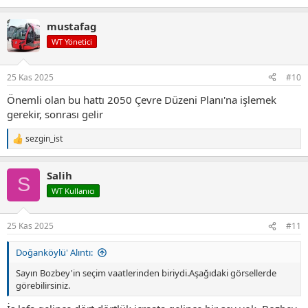
e
p
mustafag
k
i
WT Yönetici
l
e
r
25 Kas 2025
#10
:
Önemli olan bu hattı 2050 Çevre Düzeni Planı'na işlemek
gerekir, sonrası gelir
sezgin_ist
T
e
p
Salih
k
S
i
WT Kullanıcı
l
e
r
25 Kas 2025
#11
:
Doğanköylü' Alıntı:
Sayın Bozbey'in seçim vaatlerinden biriydi.Aşağıdaki görsellerde
görebilirsiniz.