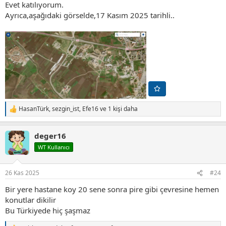
Evet katılıyorum.
Ayrıca,aşağıdaki görselde,17 Kasım 2025 tarihli..
HasanTürk
,
sezgin_ist
,
Efe16
ve 1 kişi daha
T
e
p
deger16
k
i
WT Kullanıcı
l
e
r
26 Kas 2025
#24
:
Bir yere hastane koy 20 sene sonra pire gibi çevresine hemen
konutlar dikilir
Bu Türkiyede hiç şaşmaz