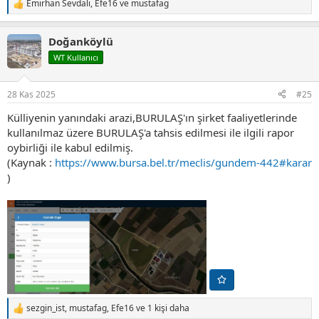
Emirhan Sevdalı
,
Efe16
ve
mustafag
T
e
p
Doğanköylü
k
i
WT Kullanıcı
l
e
r
28 Kas 2025
#25
:
Külliyenin yanındaki arazi,BURULAŞ'ın şirket faaliyetlerinde
kullanılmaz üzere BURULAŞ'a tahsis edilmesi ile ilgili rapor
oybirliği ile kabul edilmiş.
(Kaynak :
https://www.bursa.bel.tr/meclis/gundem-442#karar
)
sezgin_ist
,
mustafag
,
Efe16
ve 1 kişi daha
T