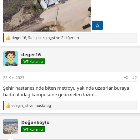
deger16
,
Salih
,
sezgin_ist
ve 2 diğerleri
T
e
p
deger16
k
i
WT Kullanıcı
l
e
r
25 Kas 2025
#2
:
Şehir hastanesinde biten metroyu yakında uzatırlar buraya
hatta uludag kampüsüne getirmeleri lazım...
sezgin_ist
ve
mustafag
T
e
p
Doğanköylü
k
i
WT Kullanıcı
l
e