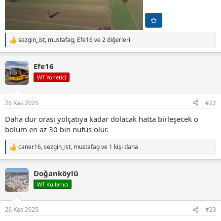
sezgin_ist
,
mustafag
,
Efe16
ve 2 diğerleri
T
e
p
Efe16
k
i
WT Yönetici
l
e
r
26 Kas 2025
#22
:
Daha dur orası yolçatıya kadar dolacak hatta birleşecek o
bölüm en az 30 bin nüfus olur.
caner16
,
sezgin_ist
,
mustafag
ve 1 kişi daha
T
e
p
Doğanköylü
k
i
WT Kullanıcı
l
e
r
26 Kas 2025
#23
: