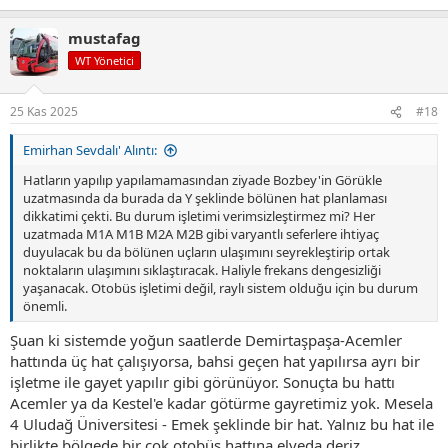
e
p
mustafag
k
i
WT Yönetici
l
e
r
25 Kas 2025
#18
:
Emirhan Sevdalı' Alıntı:
Hatların yapılıp yapılamamasından ziyade Bozbey'in Görükle
uzatmasında da burada da Y şeklinde bölünen hat planlaması
dikkatimi çekti. Bu durum işletimi verimsizleştirmez mi? Her
uzatmada M1A M1B M2A M2B gibi varyantlı seferlere ihtiyaç
duyulacak bu da bölünen uçların ulaşımını seyrekleştirip ortak
noktaların ulaşımını sıklaştıracak. Haliyle frekans dengesizliği
yaşanacak. Otobüs işletimi değil, raylı sistem olduğu için bu durum
önemli.
Şuan ki sistemde yoğun saatlerde Demirtaşpaşa-Acemler
hattında üç hat çalışıyorsa, bahsi geçen hat yapılırsa ayrı bir
işletme ile gayet yapılır gibi görünüyor. Sonuçta bu hattı
Acemler ya da Kestel'e kadar götürme gayretimiz yok. Mesela
4 Uludağ Üniversitesi - Emek şeklinde bir hat. Yalnız bu hat ile
birlikte bölgede bir çok otobüs hattına elveda deriz.