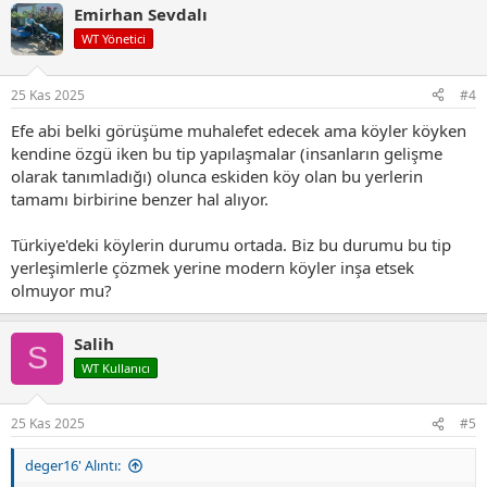
Emirhan Sevdalı
k
i
WT Yönetici
l
e
r
25 Kas 2025
#4
:
Efe abi belki görüşüme muhalefet edecek ama köyler köyken
kendine özgü iken bu tip yapılaşmalar (insanların gelişme
olarak tanımladığı) olunca eskiden köy olan bu yerlerin
tamamı birbirine benzer hal alıyor.
Türkiye'deki köylerin durumu ortada. Biz bu durumu bu tip
yerleşimlerle çözmek yerine modern köyler inşa etsek
olmuyor mu?
Salih
S
WT Kullanıcı
25 Kas 2025
#5
deger16' Alıntı: