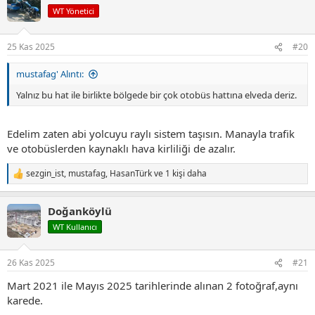
i
WT Yönetici
l
e
r
25 Kas 2025
#20
:
mustafag' Alıntı:
Yalnız bu hat ile birlikte bölgede bir çok otobüs hattına elveda deriz.
Edelim zaten abi yolcuyu raylı sistem taşısın. Manayla trafik
ve otobüslerden kaynaklı hava kirliliği de azalır.
sezgin_ist
,
mustafag
,
HasanTürk
ve 1 kişi daha
T
e
p
Doğanköylü
k
i
WT Kullanıcı
l
e
r
26 Kas 2025
#21
:
Mart 2021 ile Mayıs 2025 tarihlerinde alınan 2 fotoğraf,aynı
karede.