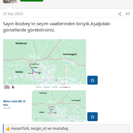
l
e
r
25 Kas 2025
#9
:
Sayın Bozbey'in seçim vaatlerinden biriydi.Aşağıdaki
görsellerde görebilirsiniz.
HasanTürk
,
sezgin_ist
ve
mustafag
T