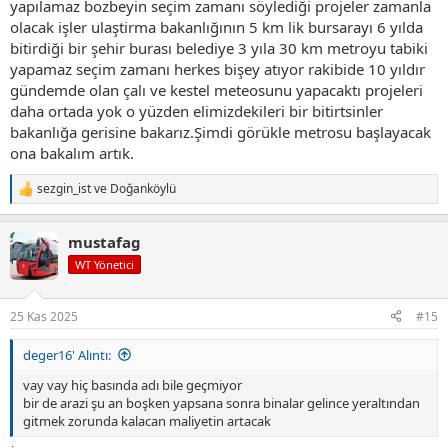
yapılamaz bozbeyin seçim zamanı söylediği projeler zamanla
olacak işler ulaştirma bakanlığının 5 km lik bursarayı 6 yılda
bitirdiği bir şehir burası belediye 3 yıla 30 km metroyu tabiki
yapamaz seçim zamanı herkes bişey atıyor rakibide 10 yıldır
gündemde olan çalı ve kestel meteosunu yapacaktı projeleri
daha ortada yok o yüzden elimizdekileri bir bitirtsinler
bakanlığa gerisine bakarız.Şimdi görükle metrosu başlayacak
ona bakalım artık.
sezgin_ist
ve
Doğanköylü
T
e
p
mustafag
k
i
WT Yönetici
l
e
r
25 Kas 2025
#15
:
deger16' Alıntı:
vay vay hiç basında adı bile geçmiyor
bir de arazi şu an boşken yapsana sonra binalar gelince yeraltından
gitmek zorunda kalacan maliyetin artacak