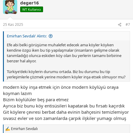
deger16
k
i
WT Kullanıcı
l
e
r
25 Kas 2025
#7
:
Emirhan Sevdalı' Alıntı:
Efe abi belki görüşüme muhalefet edecek ama köyler köyken
kendine özgü iken bu tip yapılaşmalar (insanların gelişme olarak
tanımladığı) olunca eskiden köy olan bu yerlerin tamamı birbirine
benzer hal alıyor.
Türkiye'deki köylerin durumu ortada. Biz bu durumu bu tip
yerleşimlerle çözmek yerine modern köyler inşa etsek olmuyor mu?
modern köy inşa etmek için önce modern köylüyü oraya
koyman lazım
Bizim köylülüler beş para etmez
Ayrıca biz bunu köy entisüsileri kapatarak bu fırsatı kaçırdık
Git köylere çevresi berbat daha evinin bahçesini temizlemiyor
sıvasız evler ve son zamanlarda çarpık ilşkiler yumagı olmuş
Emirhan Sevdalı
T