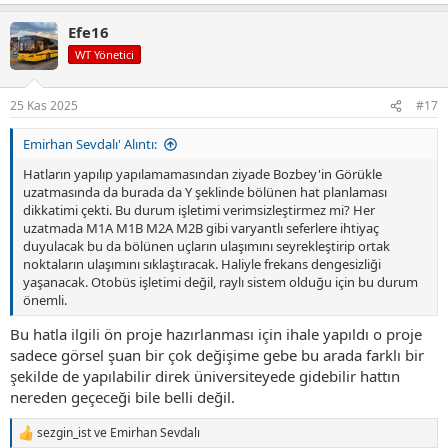
e
p
Efe16
k
i
WT Yönetici
l
e
r
25 Kas 2025
#17
:
Emirhan Sevdalı' Alıntı:
Hatların yapılıp yapılamamasından ziyade Bozbey'in Görükle
uzatmasında da burada da Y şeklinde bölünen hat planlaması
dikkatimi çekti. Bu durum işletimi verimsizleştirmez mi? Her
uzatmada M1A M1B M2A M2B gibi varyantlı seferlere ihtiyaç
duyulacak bu da bölünen uçların ulaşımını seyrekleştirip ortak
noktaların ulaşımını sıklaştıracak. Haliyle frekans dengesizliği
yaşanacak. Otobüs işletimi değil, raylı sistem olduğu için bu durum
önemli.
Bu hatla ilgili ön proje hazırlanması için ihale yapıldı o proje
sadece görsel şuan bir çok değişime gebe bu arada farklı bir
şekilde de yapılabilir direk üniversiteyede gidebilir hattın
nereden geçeceği bile belli değil.
sezgin_ist
ve
Emirhan Sevdalı
T