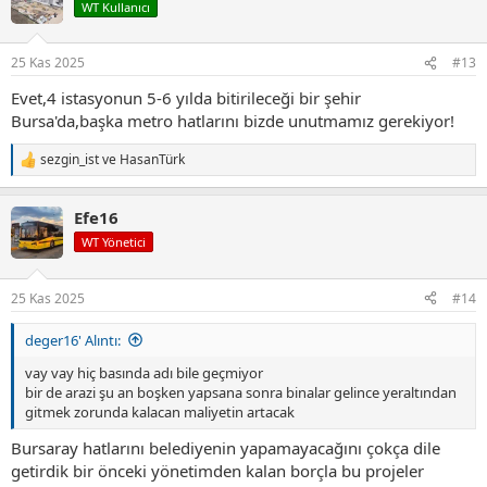
i
WT Kullanıcı
l
e
r
25 Kas 2025
#13
:
Evet,4 istasyonun 5-6 yılda bitirileceği bir şehir
Bursa'da,başka metro hatlarını bizde unutmamız gerekiyor!
sezgin_ist
ve
HasanTürk
T
e
p
Efe16
k
i
WT Yönetici
l
e
r
25 Kas 2025
#14
:
deger16' Alıntı:
vay vay hiç basında adı bile geçmiyor
bir de arazi şu an boşken yapsana sonra binalar gelince yeraltından
gitmek zorunda kalacan maliyetin artacak
Bursaray hatlarını belediyenin yapamayacağını çokça dile
getirdik bir önceki yönetimden kalan borçla bu projeler