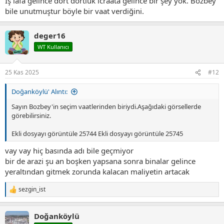
İş lafa gelince dört dörtlük icraata gelince bir şey yok. Bozbey
bile unutmuştur böyle bir vaat verdiğini.
deger16
WT Kullanıcı
25 Kas 2025
#12
Doğanköylü' Alıntı:
Sayın Bozbey'in seçim vaatlerinden biriydi.Aşağıdaki görsellerde
görebilirsiniz.
Ekli dosyayı görüntüle 25744
Ekli dosyayı görüntüle 25745
vay vay hiç basında adı bile geçmiyor
bir de arazi şu an boşken yapsana sonra binalar gelince
yeraltından gitmek zorunda kalacan maliyetin artacak
sezgin_ist
T
e
p
Doğanköylü
k