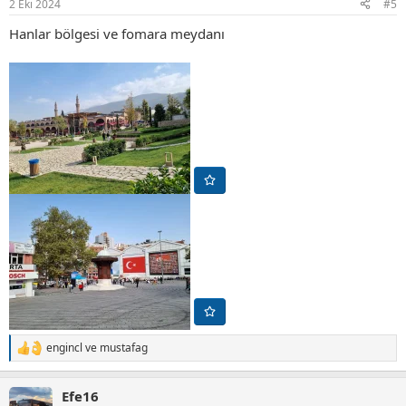
2 Eki 2024
#5
:
Hanlar bölgesi ve fomara meydanı
engincl
ve
mustafag
T
e
p
Efe16
k