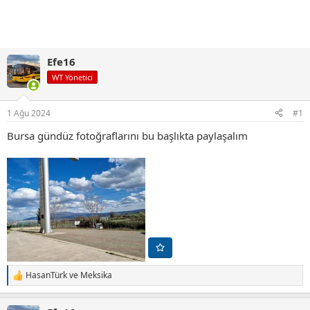
Efe16
WT Yönetici
1 Ağu 2024
#1
Bursa gündüz fotoğraflarını bu başlıkta paylaşalım
HasanTürk
ve
Meksika
T
e
p