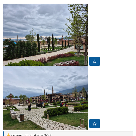
sezgin_ist
ve
HasanTürk