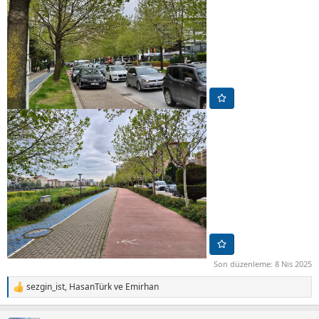
Son düzenleme:
8 Nis 2025
sezgin_ist
,
HasanTürk
ve
Emirhan
T
e
p