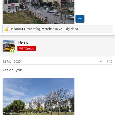
HasanTürk
,
mustafag
,
Metehan16
ve 1 kişi daha
T
e
p
Efe16
k
i
WT Yönetici
l
e
r
12 Mar 2025
#15
:
Yaz geliyor