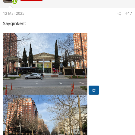
l
e
r
12 Mar 2025
#17
:
Saygınkent