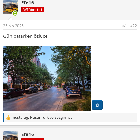
Efe16
k
i
WT Yönetici
l
e
r
25 Nis 2025
#22
:
Gün batarken özlüce
mustafag
,
HasanTürk
ve
sezgin_ist
T
e
p
Efe16
k
i