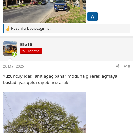
HasanTürk
ve
sezgin_ist
T
e
p
Efe16
k
i
WT Yönetici
l
e
r
26 Mar 2025
#18
:
Yüzüncüyıldaki anıt ağaç bahar moduna girerek açmaya
başladı yaz geldi diyebiliriz artık.