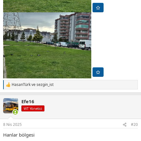
HasanTürk
ve
sezgin_ist
T
e
p
Efe16
k
i
WT Yönetici
l
e
r
8 Nis 2025
#20
:
Hanlar bölgesi