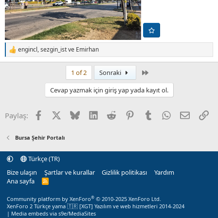
engincl
,
sezgin_ist
ve
Emirhan
T
e
p
Son
1 of 2
Sonraki
k
i
Cevap yazmak için giriş yap yada kayıt ol.
l
e
r
Facebook
X (Twitter)
Bluesky
LinkedIn
Reddit
Pinterest
Tumblr
WhatsApp
E-posta
Li
Paylaş:
:
Bursa Şehir Portalı
Türkçe (TR)
Bize ulaşın
Şartlar ve kurallar
Gizlilik politikası
Yardım
Ana sayfa
R
S
S
®
Community platform by XenForo
© 2010-2025 XenForo Ltd.
XenForo 2 Türkçe yama 🇹🇷 [XGT] Yazılım ve web hizmetleri 2014-2024
|
Media embeds via s9e/MediaSites