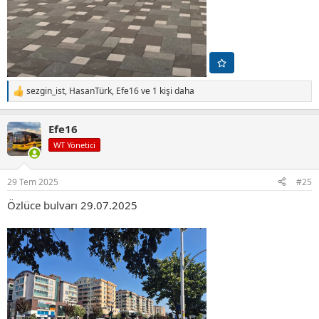
sezgin_ist
,
HasanTürk
,
Efe16
ve 1 kişi daha
T
e
p
Efe16
k
i
WT Yönetici
l
e
r
29 Tem 2025
#25
:
Özlüce bulvarı 29.07.2025