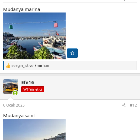
:
Mudanya marina
sezgin_ist
ve
Emirhan
T
e
p
Efe16
k
i
WT Yönetici
l
e
r
6 Ocak 2025
#12
:
Mudanya sahil