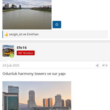
sezgin_ist
ve
Emirhan
T
e
p
Efe16
k
i
WT Yönetici
l
e
r
24 Şub 2025
#14
:
Odunluk harmony towers ve sur yapı