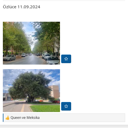
Özlüce 11.09.2024
Queen
ve
Meksika
T
e