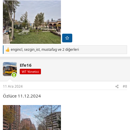
engincl
,
sezgin_ist
,
mustafag
ve 2 diğerleri
T
e
p
Efe16
k
i
WT Yönetici
l
e
r
11 Ara 2024
#8
:
Özlüce 11.12.2024