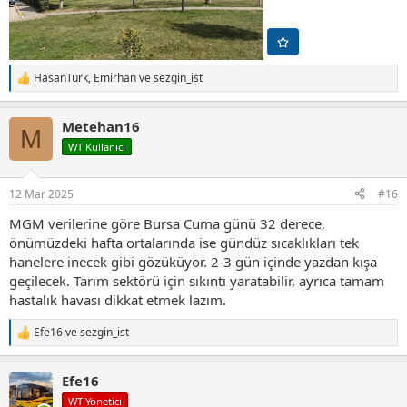
HasanTürk
,
Emirhan
ve
sezgin_ist
T
e
p
Metehan16
k
M
i
WT Kullanıcı
l
e
r
12 Mar 2025
#16
:
MGM verilerine göre Bursa Cuma günü 32 derece,
önümüzdeki hafta ortalarında ise gündüz sıcaklıkları tek
hanelere inecek gibi gözüküyor. 2-3 gün içinde yazdan kışa
geçilecek. Tarım sektörü için sıkıntı yaratabilir, ayrıca tamam
hastalık havası dikkat etmek lazım.
Efe16
ve
sezgin_ist
T
e
p
Efe16
k
i
WT Yönetici