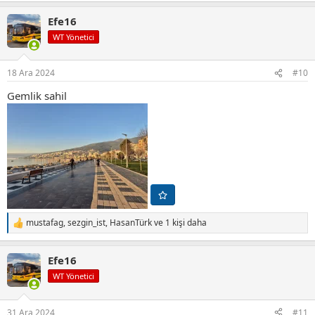
p
Efe16
k
i
WT Yönetici
l
e
r
18 Ara 2024
#10
:
Gemlik sahil
mustafag
,
sezgin_ist
,
HasanTürk
ve 1 kişi daha
T
e
p
Efe16
k
i
WT Yönetici
l
e
r
31 Ara 2024
#11