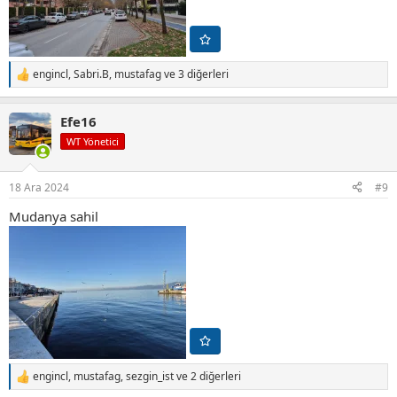
engincl
,
Sabri.B
,
mustafag
ve 3 diğerleri
T
e
p
Efe16
k
i
WT Yönetici
l
e
r
18 Ara 2024
#9
:
Mudanya sahil
engincl
,
mustafag
,
sezgin_ist
ve 2 diğerleri
T
e