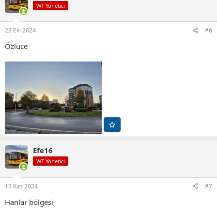
i
WT Yönetici
l
e
r
23 Eki 2024
#6
:
Özlüce
Efe16
WT Yönetici
13 Kas 2024
#7
Hanlar bölgesi