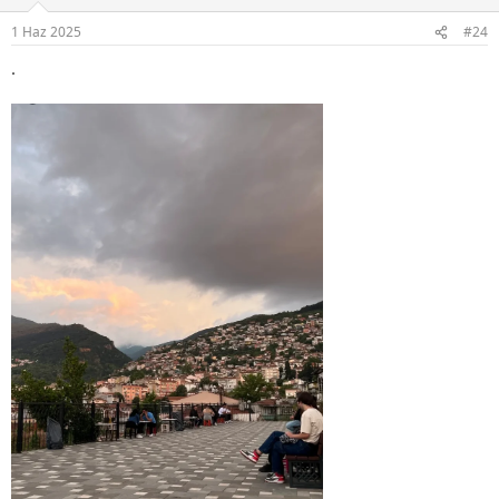
e
r
1 Haz 2025
#24
:
.