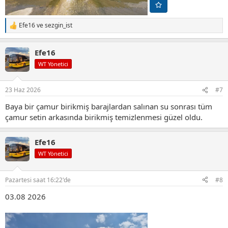
Efe16
ve
sezgin_ist
T
e
p
Efe16
k
i
WT Yönetici
l
e
r
23 Haz 2026
#7
:
Baya bir çamur birikmiş barajlardan salınan su sonrası tüm
çamur setin arkasında birikmiş temizlenmesi güzel oldu.
Efe16
WT Yönetici
Pazartesi saat 16:22'de
#8
03.08 2026