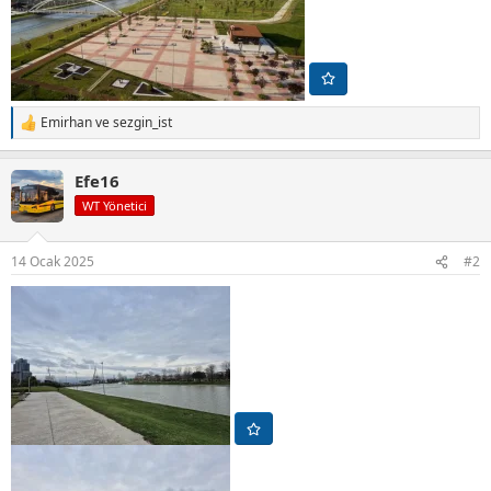
Emirhan
ve
sezgin_ist
T
e
p
Efe16
k
i
WT Yönetici
l
e
r
14 Ocak 2025
#2
: