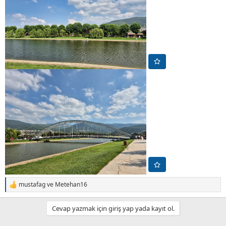
mustafag
ve
Metehan16
T
e
p
Cevap yazmak için giriş yap yada kayıt ol.
k
i