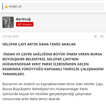
sezgin_ist
T
e
p
Berktuğ
k
i
WT Yönetici
l
e
r
23 Haz 2026
#6
:
NİLÜFER ÇAYI ARTIK DAHA TEMİZ AKACAK
-İNSAN VE ÇEVRE SAĞLIĞINA BÜYÜK ÖNEM VEREN BURSA
BÜYÜKŞEHİR BELEDİYESİ, NİLÜFER ÇAYI’NIN
HÜDAVENDİGAR KENT PARKI İÇERİSİNDEN GEÇEN
KISMINDA YÜRÜTTÜĞÜ KAPSAMLI TEMİZLİK ÇALIŞMASINI
TAMAMLADI.
Bursa’nın en önemli su kaynaklarından birisi olan Nilüfer Çayı,
Bursa Büyükşehir Belediyesi’nin Hüdavendigar Parkı
içerisinde büyük bir titizlikle gerçekleştirdiği çalışmalar
sonucunda artık daha temiz akacak.