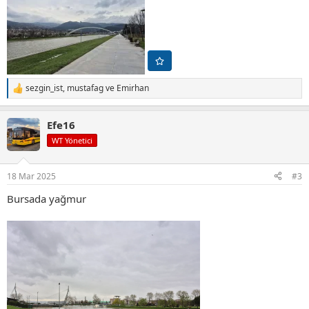
sezgin_ist
,
mustafag
ve
Emirhan
T
e
p
Efe16
k
i
WT Yönetici
l
e
r
18 Mar 2025
#3
:
Bursada yağmur