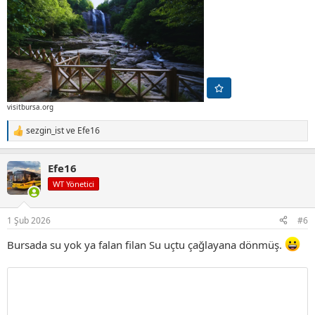
visitbursa.org
sezgin_ist
ve
Efe16
T
e
p
Efe16
k
i
WT Yönetici
l
e
r
1 Şub 2026
#6
:
Bursada su yok ya falan filan Su uçtu çağlayana dönmüş.