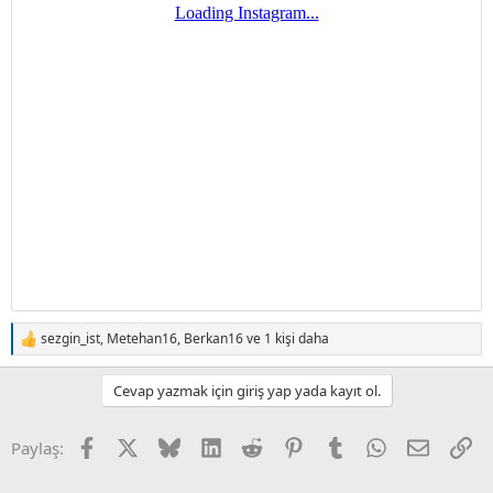
sezgin_ist
,
Metehan16
,
Berkan16
ve 1 kişi daha
T
e
p
Cevap yazmak için giriş yap yada kayıt ol.
k
i
l
Facebook
X (Twitter)
Bluesky
LinkedIn
Reddit
Pinterest
Tumblr
WhatsApp
E-posta
Li
Paylaş:
e
r
: