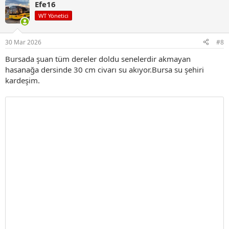
Efe16
k
i
WT Yönetici
l
e
r
30 Mar 2026
#8
:
Bursada şuan tüm dereler doldu senelerdir akmayan
hasanağa dersinde 30 cm civarı su akıyor.Bursa su şehiri
kardeşim.