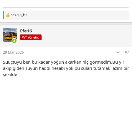
sezgin_ist
T
e
p
Efe16
k
i
WT Yönetici
l
e
r
29 Mar 2026
#7
:
Suuçtuyu ben bu kadar yoğun akarken hiç görmedim.Bu yıl
akıp giden suyun haddi hesabı yok bu suları tutamak lazım bir
şekilde