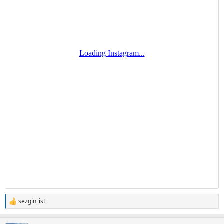
sezgin_ist
T
e
p