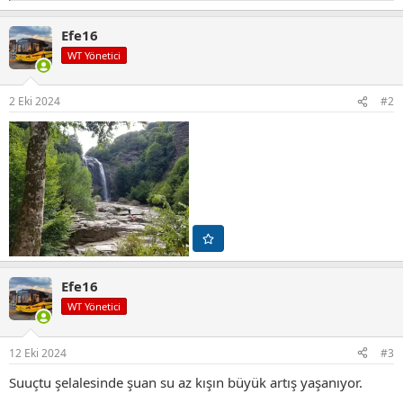
e
p
Efe16
k
i
WT Yönetici
l
e
r
2 Eki 2024
#2
:
Efe16
WT Yönetici
12 Eki 2024
#3
Suuçtu şelalesinde şuan su az kışın büyük artış yaşanıyor.