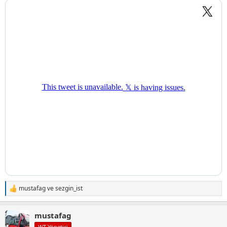
mustafag
ve
sezgin_ist
T
e
p
mustafag
k
i
WT Yönetici