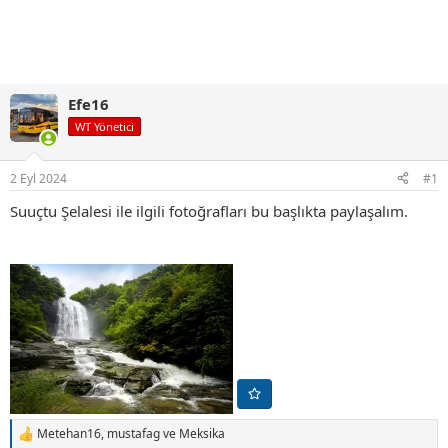
Efe16
WT Yönetici
2 Eyl 2024
#1
Suuçtu Şelalesi ile ilgili fotoğrafları bu başlıkta paylaşalım.
Metehan16
,
mustafag
ve
Meksika
T