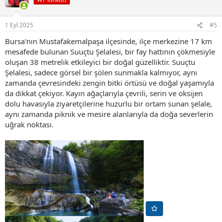
l
e
r
1 Eyl 2025
#5
:
Bursa'nın Mustafakemalpaşa ilçesinde, ilçe merkezine 17 km
mesafede bulunan Suuçtu Şelalesi, bir fay hattının çökmesiyle
oluşan 38 metrelik etkileyici bir doğal güzelliktir. Suuçtu
Şelalesi, sadece görsel bir şölen sunmakla kalmıyor, aynı
zamanda çevresindeki zengin bitki örtüsü ve doğal yaşamıyla
da dikkat çekiyor. Kayın ağaçlarıyla çevrili, serin ve oksijen
dolu havasıyla ziyaretçilerine huzurlu bir ortam sunan şelale,
aynı zamanda piknik ve mesire alanlarıyla da doğa severlerin
uğrak noktası.