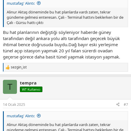
mustafag' Alıntı:
Alinur Aktaş döneminde bu hat planlarda vardı zaten, tekrar
gündeme gelmesi enteresan. Çalı - Terminal hattını beklerken bir de
Çalı - Gürsu hattı çıktı
Bu hat planlarının değiştiği söyleniyor haberde güney
tarafından değil ankara yolu altı tarafından geçecek büyük
ihtimal bence doğrusuda buydu.Dağ bayır eski yerleşime
tünel açıp istasyon yapmak 20 yıl falan sürerdi ovadan
geçerse görece daha basit tünel yapmak istasyon yapmak.
sezgin_ist
T
e
p
tempra
k
T
i
WT Kullanıcı
l
e
r
14 Ocak 2025
#7
:
mustafag' Alıntı:
Alinur Aktaş döneminde bu hat planlarda vardı zaten, tekrar
gündeme gelmesi enteresan. Çalı - Terminal hattını beklerken bir de