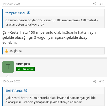
14 Ocak 2025
#11
tempra' Alıntı:
o zaman peron boyları 150 veyahut 180 metre olmalı 120 metrelik
araçlar yetersiz kalıyor artık
Çalı-Kestel hattı 150 m peronlu olabilir.Şuanki hattan ayrı
şekilde olacağı için 5 vagon yanaşacak şekilde dizayn
edilebilir.
sezgin_ist
T
e
p
tempra
k
T
i
WT Kullanıcı
l
e
r
15 Ocak 2025
#12
:
Efe16' Alıntı:
Çalı-Kestel hattı 150 m peronlu olabilir.Şuanki hattan ayrı şekilde
olacağı için 5 vagon yanaşacak şekilde dizayn edilebilir.