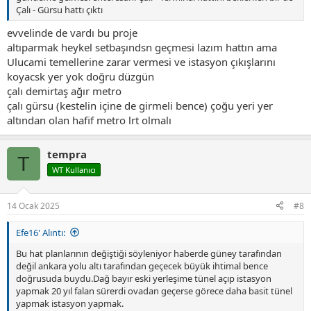
Çalı - Gürsu hattı çıktı
evvelinde de vardı bu proje
altıparmak heykel setbaşındsn geçmesi lazım hattın ama
Ulucami temellerine zarar vermesi ve istasyon çıkışlarını
koyacsk yer yok doğru düzgün
çalı demirtaş ağır metro
çalı gürsu (kestelin içine de girmeli bence) çoğu yeri yer
altından olan hafif metro lrt olmalı
tempra
T
WT Kullanıcı
14 Ocak 2025
#8
Efe16' Alıntı:
Bu hat planlarının değiştiği söyleniyor haberde güney tarafından
değil ankara yolu altı tarafından geçecek büyük ihtimal bence
doğrusuda buydu.Dağ bayır eski yerleşime tünel açıp istasyon
yapmak 20 yıl falan sürerdi ovadan geçerse görece daha basit tünel
yapmak istasyon yapmak.