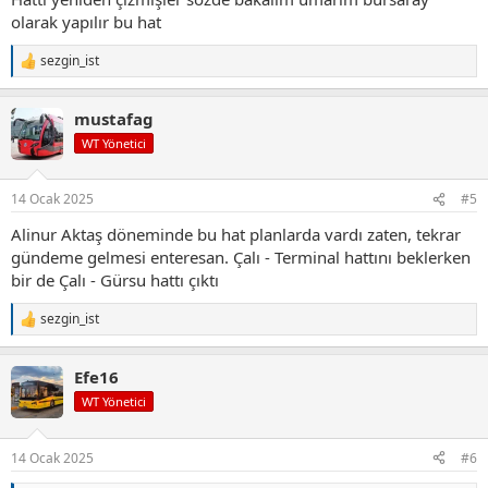
olarak yapılır bu hat
Bu projenin Bursa'nın
Batı
ve
Doğu
arasındaki trafik problemini
yumuşatması ve ulaşıma nefes aldırması bekleniyor.
sezgin_ist
T
e
p
mustafag
k
i
WT Yönetici
l
e
r
14 Ocak 2025
#5
:
Alinur Aktaş döneminde bu hat planlarda vardı zaten, tekrar
gündeme gelmesi enteresan. Çalı - Terminal hattını beklerken
bir de Çalı - Gürsu hattı çıktı
sezgin_ist
T
e
p
Efe16
k
i
WT Yönetici
l
e
r
14 Ocak 2025
#6
: