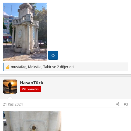
mustafag
,
Meksika
,
Tahir
ve 2 diğerleri
T
e
p
HasanTürk
k
i
WT Yönetici
l
e
r
21 Kas 2024
#3
: