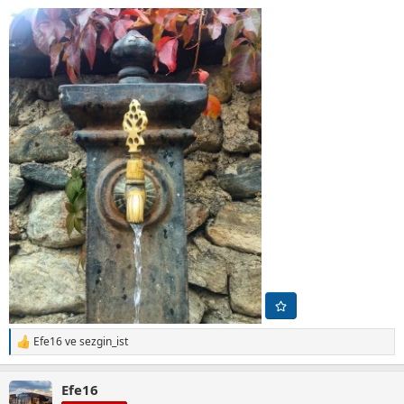
Efe16
ve
sezgin_ist
T
e
p
Efe16
k