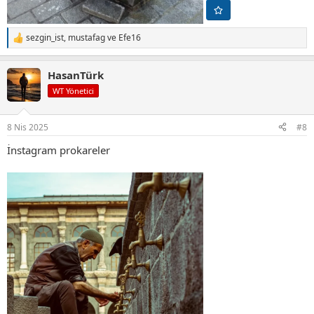
sezgin_ist
,
mustafag
ve
Efe16
T
e
p
HasanTürk
k
i
WT Yönetici
l
e
r
8 Nis 2025
#8
:
İnstagram prokareler