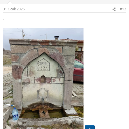
e
r
31 Ocak 2026
#12
:
.