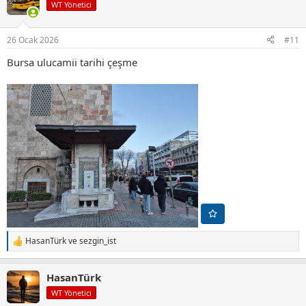
i
WT Yönetici
l
e
r
26 Ocak 2026
#11
:
Bursa ulucamii tarihi çeşme
HasanTürk
ve
sezgin_ist
T
e
p
HasanTürk
k
i
WT Yönetici
l