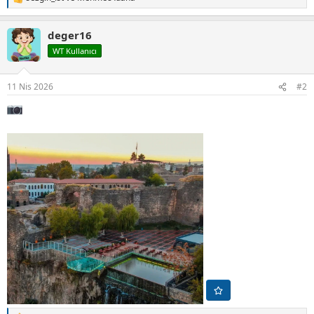
T
e
p
deger16
k
i
WT Kullanıcı
l
e
r
11 Nis 2026
#2
: