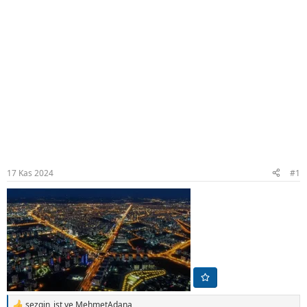
17 Kas 2024
#1
sezgin_ist
ve
MehmetAdana