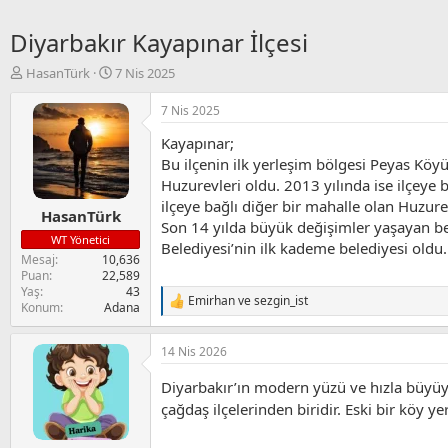
Diyarbakır Kayapınar İlçesi
K
B
HasanTürk
7 Nis 2025
o
a
n
ş
7 Nis 2025
u
l
Kayapınar;
y
a
u
n
Bu ilçenin ilk yerleşim bölgesi Peyas Köy
B
g
Huzurevleri oldu. 2013 yılında ise ilçeye
a
ı
ilçeye bağlı diğer bir mahalle olan Huzurev
HasanTürk
ş
ç
Son 14 yılda büyük değişimler yaşayan bel
l
t
WT Yönetici
Belediyesi’nin ilk kademe belediyesi oldu.
a
a
Mesaj
10,636
t
r
Puan
22,589
a
i
Yaş
43
Emirhan
ve
sezgin_ist
n
h
T
Konum
Adana
i
e
p
14 Nis 2026
k
i
Diyarbakır’ın modern yüzü ve hızla büyü
l
e
çağdaş ilçelerinden biridir. Eski bir köy 
r
: