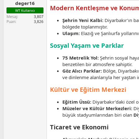
deger16
Modern Kentleşme ve Konu
WT Kullanıcı
Mesaj
3,807
Şehrin Yeni Kalbi:
Diyarbakır’ın bat
Puan
3,826
bölgede toplanmıştır.
Ulaşım:
Elazığ ve Şanlıurfa yolların
Sosyal Yaşam ve Parklar
75 Metrelik Yol:
Şehrin sosyal haya
benzetilen bir atmosfere sahiptir.
Göz Alıcı Parklar:
Bölge, Diyarbakır
ve dinlenme alanlarıyla her yaştan 
Kültür ve Eğitim Merkezi
Eğitim Üssü:
Diyarbakır’daki özel o
Müzeler ve Kültür Merkezleri:
Diy
büyük stadyumlarından biri olan
Di
Ticaret ve Ekonomi​