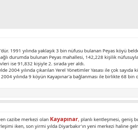
ü'dür. 1991 yılında yaklaşık 3 bin nüfusu bulanan Peyas köyü beld
 bağlı durumda bulunan Peyas mahallesi, 142,228 kişilik nüfusuyla
leri ise 91,832 kişiyle 2. sırada yer aldı.
de 2004 yılında çıkarılan Yerel Yönetimler Yasası ile çok sayıda
 2004 yılında 9 köyün Kayapınar’a bağlanması ile birlikte 68 bin 
Kayapınar
,
yen cazibe merkezi olan
planlı kentleşmesi, geniş 
yerleşimi iken, son yirmi yılda Diyarbakır’ın yeni merkezi haline g