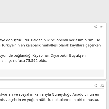
#1
eye dönüştürüldü. Beldenin ikinci önemli yerleşim birimi ise
 Türkiye'nin en kalabalık mahallesi olarak kayıtlara geçerken
 köyün de bağlandığı Kayapınar, Diyarbakır Büyükşehir
olan ilçe nüfusu 75.592 oldu.
#2
bulvarları ve sosyal imkanlarıyla Güneydoğu Anadolu’nun en
elmiş ve şehrin en yoğun nüfuslu noktalarından biri olmuştur.