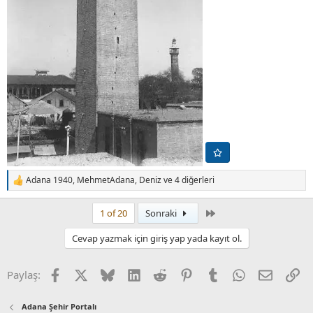
Adana 1940
,
MehmetAdana
,
Deniz
ve 4 diğerleri
T
e
p
Son
1 of 20
Sonraki
k
i
Cevap yazmak için giriş yap yada kayıt ol.
l
e
r
Facebook
X (Twitter)
Bluesky
LinkedIn
Reddit
Pinterest
Tumblr
WhatsApp
E-posta
Li
Paylaş:
:
Adana Şehir Portalı