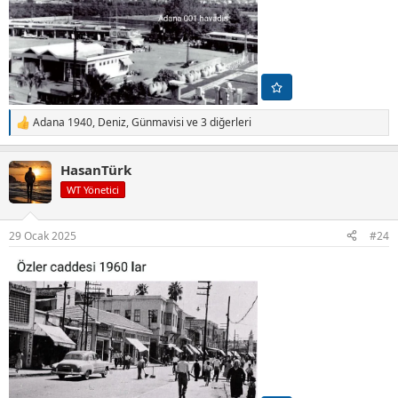
Adana 1940
,
Deniz
,
Günmavisi
ve 3 diğerleri
T
e
p
HasanTürk
k
i
WT Yönetici
l
e
r
29 Ocak 2025
#24
: