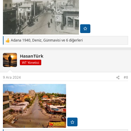
Adana 1940
,
Deniz
,
Günmavisi
ve 6 diğerleri
T
e
p
HasanTürk
k
i
WT Yönetici
l
e
r
9 Ara 2024
#8
: