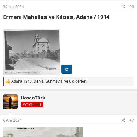
r
30 Kas 2024
#6
:
Ermeni Mahallesi ve Kilisesi, Adana / 1914​
Adana 1940
,
Deniz
,
Günmavisi
ve 6 diğerleri
T
e
p
HasanTürk
k
i
WT Yönetici
l
e
r
6 Ara 2024
#7
: