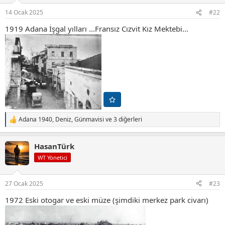
r
14 Ocak 2025
#22
:
1919 Adana İşgal yılları ...Fransız Cızvit Kız Mektebi...
Adana 1940
,
Deniz
,
Günmavisi
ve 3 diğerleri
T
e
p
HasanTürk
k
i
WT Yönetici
l
e
r
27 Ocak 2025
#23
:
1972 Eski otogar ve eski müze (şimdiki merkez park civarı)