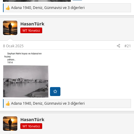
Adana 1940
,
Deniz
,
Günmavisi
ve 3 diğerleri
T
e
p
HasanTürk
k
i
WT Yönetici
l
e
r
8 Ocak 2025
#21
:
Adana 1940
,
Deniz
,
Günmavisi
ve 3 diğerleri
T
e
p
HasanTürk
k
i
WT Yönetici
l
e