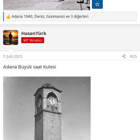
Adana 1940
,
Deniz
,
Günmavisi
ve 3 diğerleri
T
e
p
HasanTürk
k
i
WT Yönetici
l
e
r
5 Şub 2025
#25
:
Adana Büyük saat Kulesi