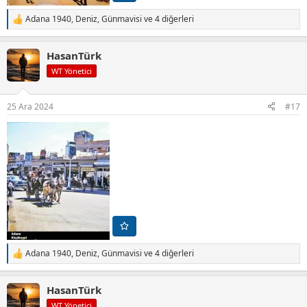
Adana 1940
,
Deniz
,
Günmavisi
ve 4 diğerleri
T
e
p
HasanTürk
k
i
WT Yönetici
l
e
r
25 Ara 2024
#17
:
Adana 1940
,
Deniz
,
Günmavisi
ve 4 diğerleri
T
e
p
HasanTürk
k
i
WT Yönetici