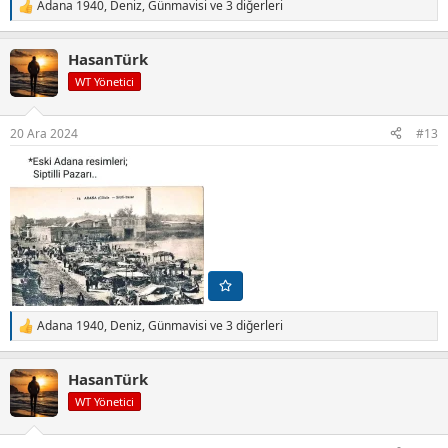
Adana 1940
,
Deniz
,
Günmavisi
ve 3 diğerleri
T
e
p
HasanTürk
k
i
WT Yönetici
l
e
r
20 Ara 2024
#13
:
Adana 1940
,
Deniz
,
Günmavisi
ve 3 diğerleri
T
e
p
HasanTürk
k
i
WT Yönetici
l
e
r