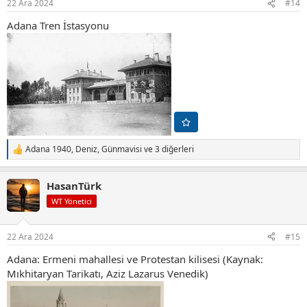
22 Ara 2024
#14
:
Adana Tren İstasyonu
Adana 1940
,
Deniz
,
Günmavisi
ve 3 diğerleri
T
e
p
HasanTürk
k
i
WT Yönetici
l
e
r
22 Ara 2024
#15
:
Adana: Ermeni mahallesi ve Protestan kilisesi (Kaynak:
Mıkhitaryan Tarikatı, Aziz Lazarus Venedik)