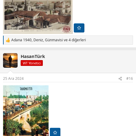
Adana 1940
,
Deniz
,
Günmavisi
ve 4 diğerleri
T
e
p
HasanTürk
k
i
WT Yönetici
l
e
r
25 Ara 2024
#16
: