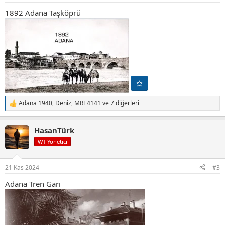
1892 Adana Taşköprü
Adana 1940
,
Deniz
,
MRT4141
ve 7 diğerleri
T
e
p
HasanTürk
k
i
WT Yönetici
l
e
r
21 Kas 2024
#3
:
Adana Tren Garı