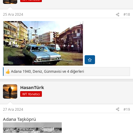
l
e
r
25 Ara 2024
#18
:
Adana 1940
,
Deniz
,
Günmavisi
ve 4 diğerleri
T
e
p
HasanTürk
k
i
WT Yönetici
l
e
r
27 Ara 2024
#19
:
Adana Taşköprü