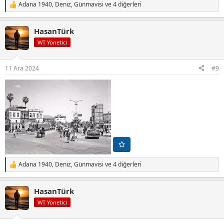
Adana 1940
,
Deniz
,
Günmavisi
ve 4 diğerleri
T
e
p
HasanTürk
k
i
WT Yönetici
l
e
r
11 Ara 2024
#9
:
Adana 1940
,
Deniz
,
Günmavisi
ve 4 diğerleri
T
e
p
HasanTürk
k
i
WT Yönetici
l
e
r