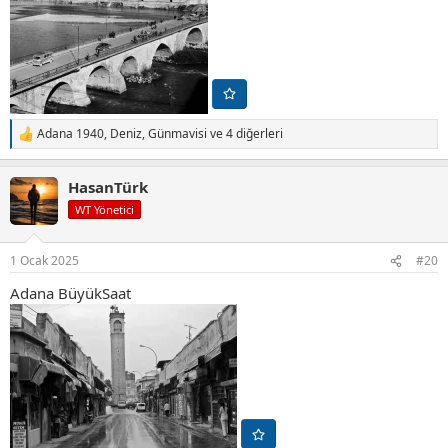
Adana 1940
,
Deniz
,
Günmavisi
ve 4 diğerleri
T
e
p
HasanTürk
k
i
WT Yönetici
l
e
r
1 Ocak 2025
#20
:
Adana BüyükSaat