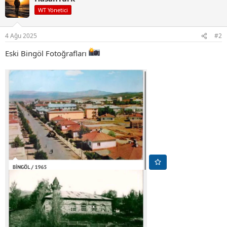
i
WT Yönetici
l
e
r
4 Ağu 2025
#2
:
Eski Bingöl Fotoğrafları