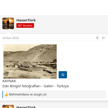
HasanTürk
WT Yönetici
24 Kas 2024
#1
KAYNAK
Eski Bingöl fotoğrafları - Galeri - Türkiye
MehmetAdana
ve
sezgin_ist
T
e
p
HasanTürk
k