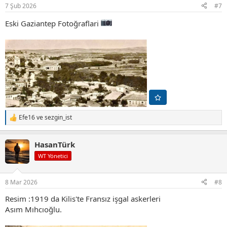
r
7 Şub 2026
#7
:
Eski Gaziantep Fotoğraflari
Efe16
ve
sezgin_ist
T
e
p
HasanTürk
k
i
WT Yönetici
l
e
r
8 Mar 2026
#8
:
Resim :1919 da Kilis'te Fransız işgal askerleri
Asım Mıhcıoğlu.