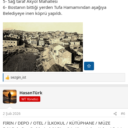
5- Sağ taraf Akyol Mahallesi
6- Bostanın bittiği yerden Tufa Hamamından aşağıya
Belediyeye inen köprü yapıldı.
sezgin_ist
T
e
p
HasanTürk
k
i
WT Yönetici
l
e
r
2 Şub 2026
#6
:
FIRIN / DEPO / OTEL / İLKOKUL / KÜTÜPHANE / MÜZE