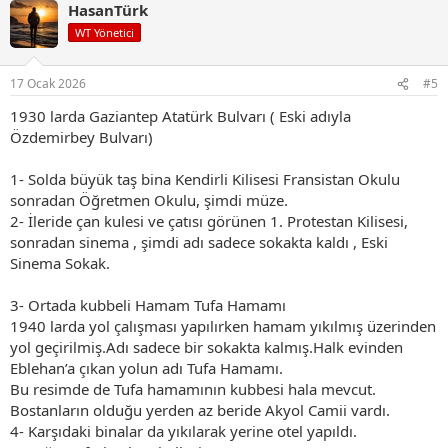
HasanTürk
k
i
WT Yönetici
l
e
r
17 Ocak 2026
#5
:
1930 larda Gaziantep Atatürk Bulvarı ( Eski adıyla
Özdemirbey Bulvarı)
1- Solda büyük taş bina Kendirli Kilisesi Fransistan Okulu
sonradan Öğretmen Okulu, şimdi müze.
2- İleride çan kulesi ve çatısı görünen 1. Protestan Kilisesi,
sonradan sinema , şimdi adı sadece sokakta kaldı , Eski
Sinema Sokak.
3- Ortada kubbeli Hamam Tufa Hamamı
1940 larda yol çalışması yapılırken hamam yıkılmış üzerinden
yol geçirilmiş.Adı sadece bir sokakta kalmış.Halk evinden
Eblehan’a çıkan yolun adı Tufa Hamamı.
Bu resimde de Tufa hamamının kubbesi hala mevcut.
Bostanların olduğu yerden az beride Akyol Camii vardı.
4- Karşıdaki binalar da yıkılarak yerine otel yapıldı.