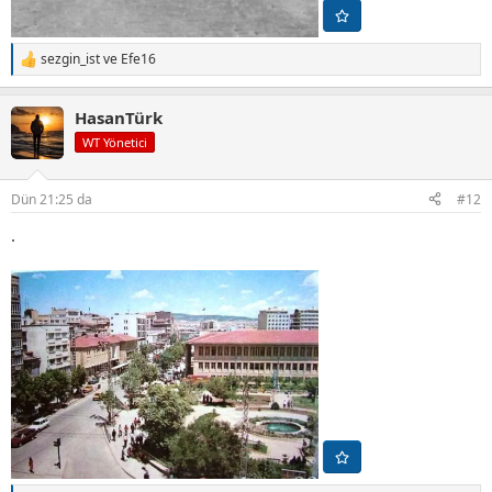
sezgin_ist
ve
Efe16
T
e
p
HasanTürk
k
i
WT Yönetici
l
e
r
Dün 21:25 da
#12
:
.