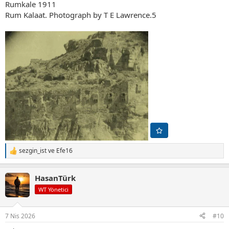
Rumkale 1911
Rum Kalaat. Photograph by T E Lawrence.5
sezgin_ist
ve
Efe16
T
e
p
HasanTürk
k
i
WT Yönetici
l
e
r
7 Nis 2026
#10
: