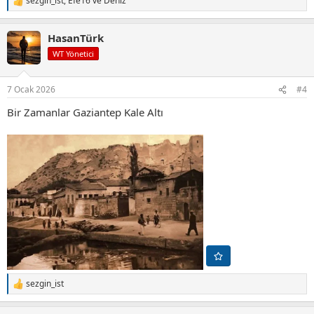
sezgin_ist
,
Efe16
ve
Deniz
T
e
p
HasanTürk
k
i
WT Yönetici
l
e
r
7 Ocak 2026
#4
:
Bir Zamanlar Gaziantep Kale Altı
sezgin_ist
T
e
p