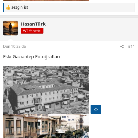
sezgin_ist
T
e
p
HasanTürk
k
i
WT Yönetici
l
e
r
Dün 10:28 da
#11
:
Eski Gaziantep Fotoğrafları