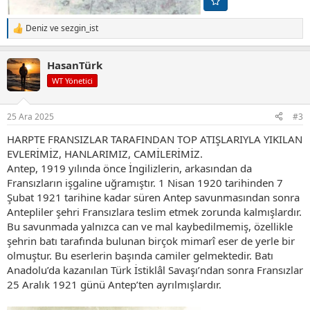
Deniz
ve
sezgin_ist
T
e
p
HasanTürk
k
i
WT Yönetici
l
e
r
25 Ara 2025
#3
:
HARPTE FRANSIZLAR TARAFINDAN TOP ATIŞLARIYLA YIKILAN
EVLERİMİZ, HANLARIMIZ, CAMİLERİMİZ.
Antep, 1919 yılında önce İngilizlerin, arkasından da
Fransızların işgaline uğramıştır. 1 Nisan 1920 tarihinden 7
Şubat 1921 tarihine kadar süren Antep savunmasından sonra
Antepliler şehri Fransızlara teslim etmek zorunda kalmışlardır.
Bu savunmada yalnızca can ve mal kaybedilmemiş, özellikle
şehrin batı tarafında bulunan birçok mimarî eser de yerle bir
olmuştur. Bu eserlerin başında camiler gelmektedir. Batı
Anadolu’da kazanılan Türk İstiklâl Savaşı’ndan sonra Fransızlar
25 Aralık 1921 günü Antep’ten ayrılmışlardır.